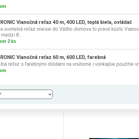
dom
ONIC Vianočná reťaz 40 m, 400 LED, teplá biela, ovládač
a svetelná reťaz vnesie do Vášho domova to pravé kúzlo Vianoc
 medzi 8...
om 2 ks
RONIC Vianočná reťaz 60 m, 600 LED, farebná
lná reťaz s farebnými diódami na vnútorné i vonkajšie použitie 
dom