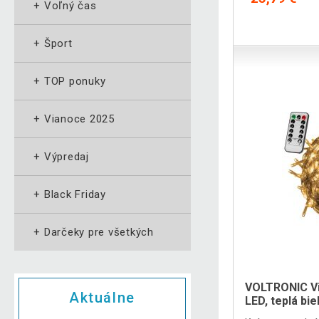
+
Voľný čas
+
Šport
+
TOP ponuky
+
Vianoce 2025
+
Výpredaj
+
Black Friday
+
Darčeky pre všetkých
VOLTRONIC Vi
Aktuálne
LED, teplá bie