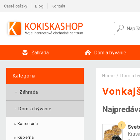
Časté otázky
Blog
Kontakt
Záhrada
Dom a bývanie
Kategória
Home
Dom a b
Vonkajš
+
Záhrada
Najpredáv
-
Dom a bývanie
Kancelária
1
►
Svete
Krása
Kúpeľňa
►
a...