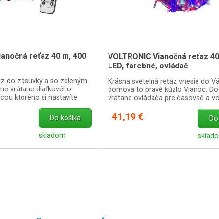
anočná reťaz 40 m, 400
VOLTRONIC Vianočná reťaz 40
LED, farebné, ovládač
az do zásuvky a so zeleným
Krásna svetelná reťaz vnesie do V
e vrátane diaľkového
domova to pravé kúzlo Vianoc. D
ou ktorého si nastavíte
vrátane ovládača pre časovač a v
etelných funkcií.
medzi 8 svetelnými funkciami.
41,19 €
Do košíka
Do
skladom
sklad