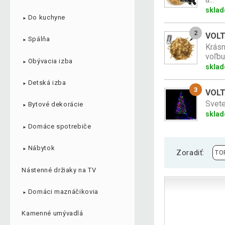
skla
Do kuchyne
►
2
VOLTR
Spálňa
►
Krásn
voľbu
Obývacia izba
►
sklad
Detská izba
►
3
VOLT
Svete
Bytové dekorácie
►
skla
Domáce spotrebiče
►
Nábytok
►
Zoradiť:
Nástenné držiaky na TV
Domáci maznáčikovia
►
Kamenné umývadlá