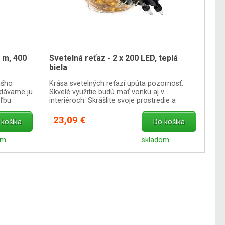
 m, 400
Svetelná reťaz - 2 x 200 LED, teplá
biela
ášho
Krása svetelných reťazí upúta pozornosť.
odávame ju
Skvelé využitie budú mať vonku aj v
oľbu
interiéroch. Skrášlite svoje prostredie a
vykúzlite príjemnú atmosféru.
23,09 €
 košíka
Do košíka
om
skladom