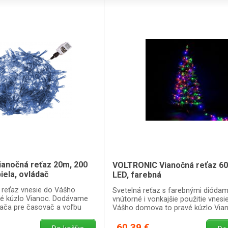
anočná reťaz 20m, 200
VOLTRONIC Vianočná reťaz 60
iela, ovládač
LED, farebná
 reťaz vnesie do Vášho
Svetelná reťaz s farebnými diódam
é kúzlo Vianoc. Dodávame
vnútorné i vonkajšie použitie vnesi
dača pre časovač a voľbu
Vášho domova to pravé kúzlo Vian
ými funkciami.
60,39 €