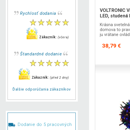
VOLTRONIC Vi
Rychlosť dodania
LED, studená 
Krásna svetelná
domova to prav
ju vrátane ovlá
Zákazník:
(včera)
medzi 8 sveteln
38,79 €
Štandardné dodanie
Zákazník:
(před 2 dny)
Ďalšie odporúčania zákazníkov
Dodanie do 5 pracovných