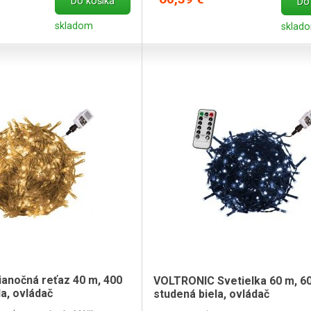
Do košíka
Do
skladom
sklad
anočná reťaz 40 m, 400
VOLTRONIC Svetielka 60 m, 60
la, ovládač
studená biela, ovládač