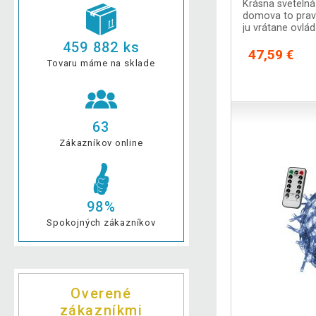
Krásna svetelná
domova to prav
ju vrátane ovlá
medzi 8 sveteln
459 882 ks
47,59 €
Tovaru máme na sklade
63
Zákazníkov online
98%
Spokojných zákazníkov
Overené
zákazníkmi