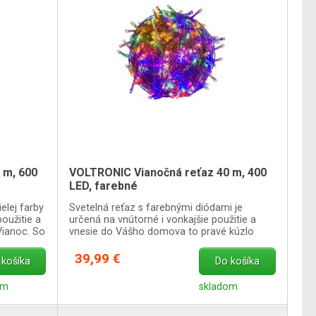
 m, 600
VOLTRONIC Vianočná reťaz 40 m, 400
LED, farebné
elej farby
Svetelná reťaz s farebnými diódami je
použitie a
určená na vnútorné i vonkajšie použitie a
Vianoc. So
vnesie do Vášho domova to pravé kúzlo
Vianoc.
39,99 €
 košíka
Do košíka
om
skladom