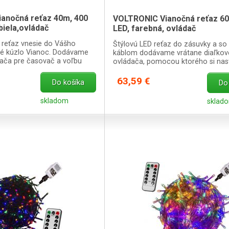
anočná reťaz 40m, 400
VOLTRONIC Vianočná reťaz 60
biela,ovládač
LED, farebná, ovládač
 reťaz vnesie do Vášho
Štýlovú LED reťaz do zásuvky a so
é kúzlo Vianoc. Dodávame
káblom dodávame vrátane diaľko
dača pre časovač a voľbu
ovládača, pomocou ktorého si nas
ými funkciami.
akúkoľvek z 8 svetelných funkcií.
63,59 €
Do košíka
Do
skladom
sklad