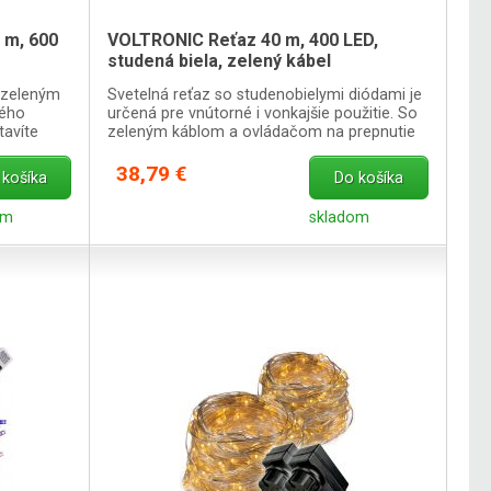
 m, 600
VOLTRONIC Reťaz 40 m, 400 LED,
studená biela, zelený kábel
 zeleným
Svetelná reťaz so studenobielymi diódami je
vého
určená pre vnútorné i vonkajšie použitie. So
tavíte
zeleným káblom a ovládačom na prepnutie
8 svetelných funkcií.
38,79 €
 košíka
Do košíka
om
skladom