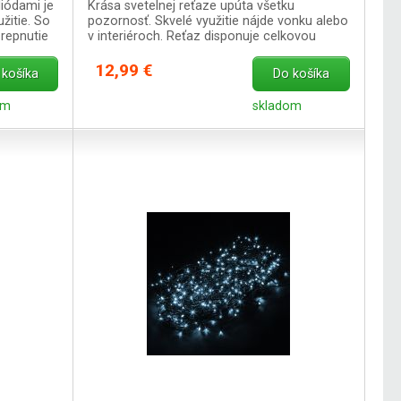
iódami je
Krása svetelnej reťaze upúta všetku
žitie. So
pozornosť. Skvelé využitie nájde vonku alebo
repnutie
v interiéroch. Reťaz disponuje celkovou
dĺžkou 34 m.
12,99 €
 košíka
Do košíka
om
skladom