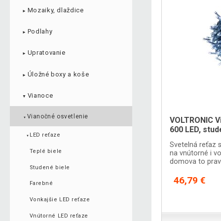
Mozaiky, dlaždice
►
Podlahy
►
Upratovanie
►
Úložné boxy a koše
►
Vianoce
▼
Vianočné osvetlenie
VOLTRONIC Vi
▼
600 LED, stud
LED reťaze
▼
Svetelná reťaz 
Teplé biele
na vnútorné i vo
domova to prav
Studené biele
46,79 €
Farebné
Vonkajšie LED reťaze
Vnútorné LED reťaze