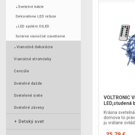
Svetelné káble
►
Dekoratívne LED reťaze
LED systém DILED
►
Solárne vianočné osvetlenie
Vianočné dekorácie
►
Vianočné stromčeky
Cencúle
Svetelné dažde
Svetelené siete
VOLTRONIC Vi
LED,studená b
Svetelné závesy
Krásna svetelná
domova to prav
+
Detský svet
ju vrátane ovlá
medzi 8 sveteln
25,79 €