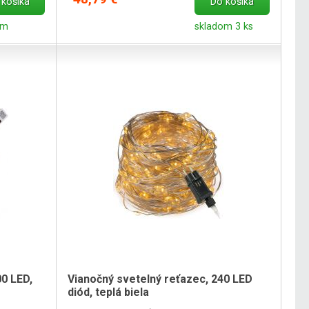
 košíka
Do košíka
om
skladom 3 ks
0 LED,
Vianočný svetelný reťazec, 240 LED
diód, teplá biela