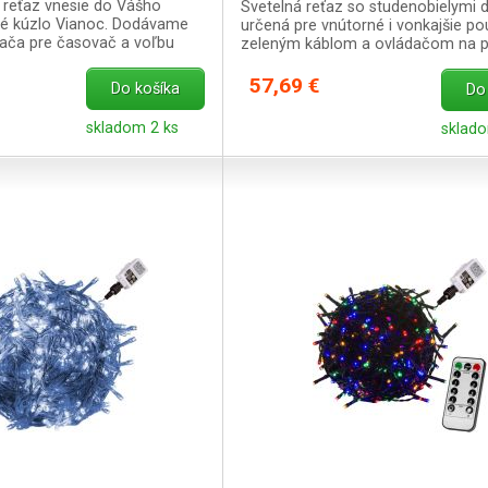
 reťaz vnesie do Vášho
Svetelná reťaz so studenobielymi d
é kúzlo Vianoc. Dodávame
určená pre vnútorné i vonkajšie pou
dača pre časovač a voľbu
zeleným káblom a ovládačom na p
ými funkciami.
8 svetelných funkcií.
57,69 €
Do košíka
Do
skladom 2 ks
sklad