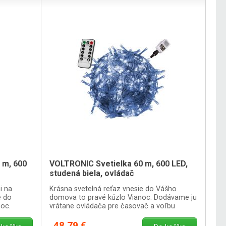
 m, 600
VOLTRONIC Svetielka 60 m, 600 LED,
studená biela, ovládač
i na
Krásna svetelná reťaz vnesie do Vášho
e do
domova to pravé kúzlo Vianoc. Dodávame ju
oc.
vrátane ovládača pre časovač a voľbu
medzi 8 svetelnými funkciami.
48,79 €