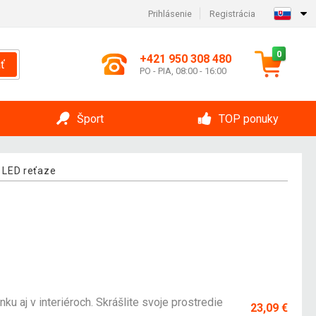
Prihlásenie
Registrácia
0
+421 950 308 480
ť
PO - PIA, 08:00 - 16:00
Šport
TOP ponuky
 LED reťaze
u aj v interiéroch. Skrášlite svoje prostredie
23,09 €