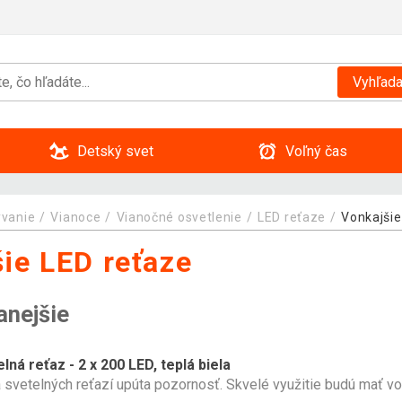
Vyhľada
Detský svet
Voľný čas
ývanie
Vianoce
Vianočné osvetlenie
LED reťaze
Vonkajšie
ie LED reťaze
anejšie
lná reťaz - 2 x 200 LED, teplá biela
 svetelných reťazí upúta pozornosť. Skvelé využitie budú mať vonk