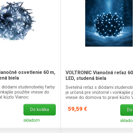
anočné osvetlenie 60 m,
VOLTRONIC Vianočná reťaz 60
ená biela
LED, studená biela
s diódami studenobielej farby
Svetelná reťaz s diódami studenobi
nkajšie použitie vnesie do
je určená pre vnútorné i vonkajšie 
é kúzlo Vianoc.
vnesie do domova to pravé kúzlo 
zeleným káblom.
59,59 €
Do košíka
Do
skladom
sklad