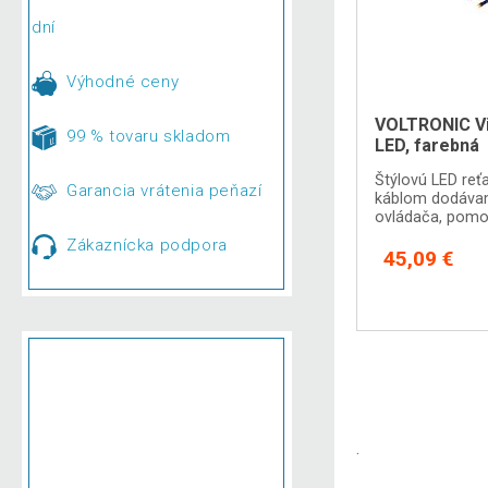
dní
Výhodné ceny
VOLTRONIC Vi
99 % tovaru skladom
LED, farebná
Štýlovú LED reť
Garancia vrátenia peňazí
káblom dodávam
ovládača, pomoc
akúkoľvek z 8 sv
Zákaznícka podpora
45,09 €
.