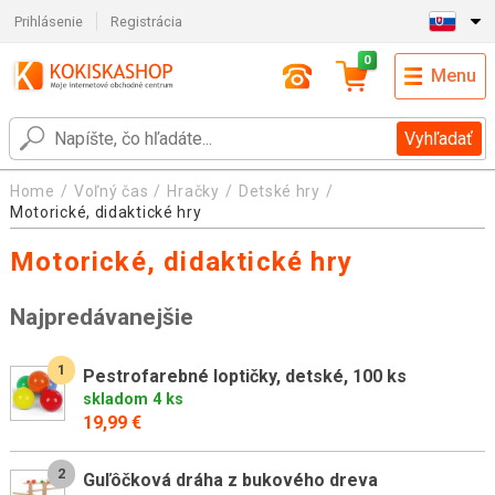
Prihlásenie
Registrácia
0
Menu
Vyhľadať
Home
Voľný čas
Hračky
Detské hry
Motorické, didaktické hry
Motorické, didaktické hry
Najpredávanejšie
1
Pestrofarebné loptičky, detské, 100 ks
skladom 4 ks
19,99 €
2
Guľôčková dráha z bukového dreva