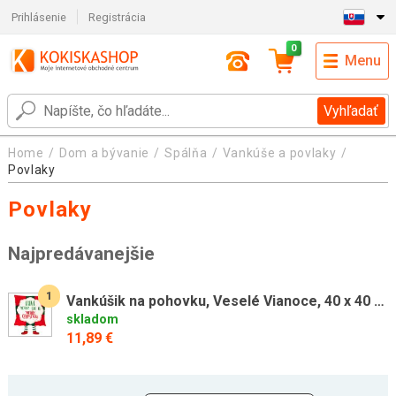
Prihlásenie
Registrácia
0
Menu
Vyhľadať
Home
Dom a bývanie
Spálňa
Vankúše a povlaky
Povlaky
Povlaky
Najpredávanejšie
1
Vankúšik na pohovku, Veselé Vianoce, 40 x 40 cm
skladom
11,89 €