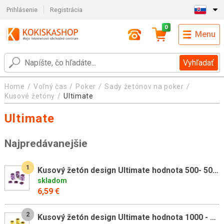
Prihlásenie
Registrácia
0
Menu
Vyhľadať
Home
Voľný čas
Poker
Sady žetónov na poker
Kusové žetóny
Ultimate
Ultimate
Najpredávanejšie
1
Kusový žetón design Ultimate hodnota 500- 50 ks
skladom
6,59 €
2
Kusový žetón design Ultimate hodnota 1000 - 50 ks