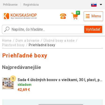
Prihlásenie
Registrácia
0
Menu
Vyhľadať
Home
Dom a bývanie
Úložné boxy a koše
Plastové boxy
Priehľadné boxy
Priehľadné boxy
Najpredávanejšie
1
Sada 4 úložných boxov s viečkami, 30 l, plast, priehľadné
skladom
42,69 €