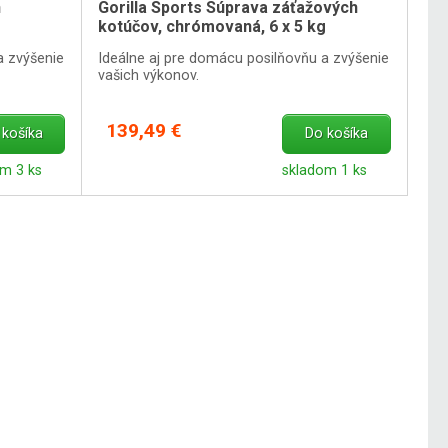
h
Gorilla Sports Súprava záťažových
kotúčov, chrómovaná, 6 x 5 kg
a zvýšenie
Ideálne aj pre domácu posilňovňu a zvýšenie
vašich výkonov.
139,49 €
 košíka
Do košíka
m 3 ks
skladom 1 ks