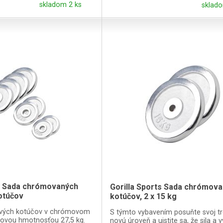
skladom 2 ks
sklado
ts Sada chrómovaných
Gorilla Sports Sada chrómov
otúčov
kotúčov, 2 x 15 kg
ových kotúčov v chrómovom
S týmto vybavením posuňte svoj tr
kovou hmotnosťou 27,5 kg.
novú úroveň a uistite sa, že sila a v