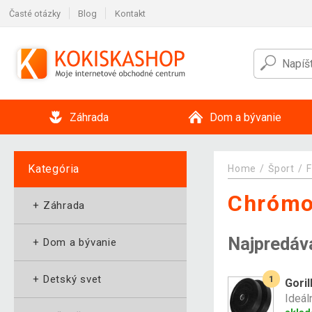
Časté otázky
Blog
Kontakt
Záhrada
Dom a bývanie
Kategória
Home
Šport
F
Chrómo
+
Záhrada
Najpredáv
+
Dom a bývanie
+
Detský svet
1
Goril
Ideál