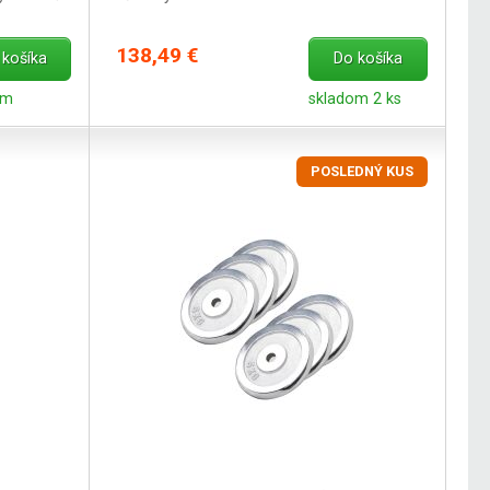
138,49 €
 košíka
Do košíka
om
skladom 2 ks
POSLEDNÝ KUS