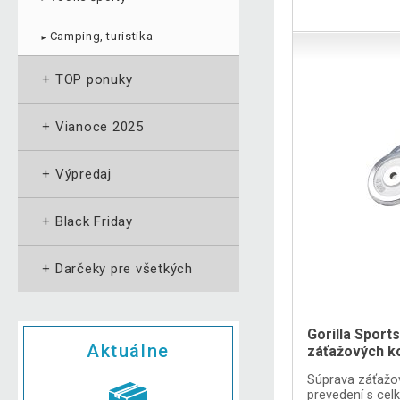
Camping, turistika
►
+
TOP ponuky
+
Vianoce 2025
+
Výpredaj
+
Black Friday
+
Darčeky pre všetkých
Gorilla Spor
Aktuálne
záťažových k
Súprava záťaž
prevedení s cel