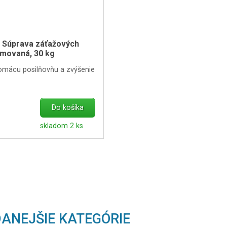
s Súprava záťažových
ómovaná, 30 kg
domácu posilňovňu a zvýšenie
Do košíka
skladom 2 ks
ANEJŠIE KATEGÓRIE