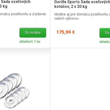
s Sada oceľových
Gorilla Sports Sada oceľovýc
25 kg
kotúčov, 2 x 20 kg
domácu posilňovňu a zvýšenie
Ideálne aj pre domácu posilňovňu 
vašich výkonov.
175,99 €
Do košíka
Do
skladom 1 ks
sklado