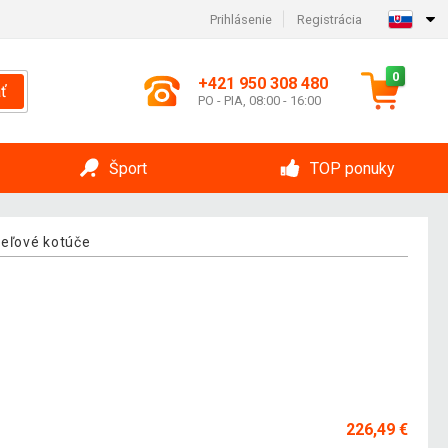
Prihlásenie
Registrácia
0
+421 950 308 480
ť
PO - PIA, 08:00 - 16:00
Šport
TOP ponuky
eľové kotúče
226,49 €