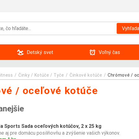
Vyhľada
Detský svet
Voľný čas
itness
Činky / Kotúče / Tyče
Činkové kotúče
Chrómové / oc
vé / oceľové kotúče
anejšie
la Sports Sada oceľových kotúčov, 2 x 25 kg
ne aj pre domácu posilňovňu a zvýšenie vašich výkonov.