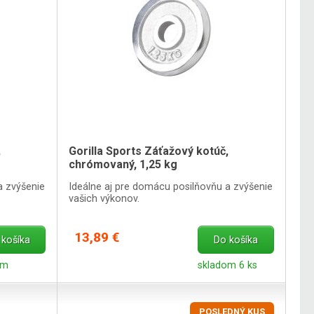
,
Gorilla Sports Záťažový kotúč,
chrómovaný, 1,25 kg
a zvýšenie
Ideálne aj pre domácu posilňovňu a zvýšenie
vašich výkonov.
13,89 €
 košíka
Do košíka
om
skladom 6 ks
POSLEDNÝ KUS