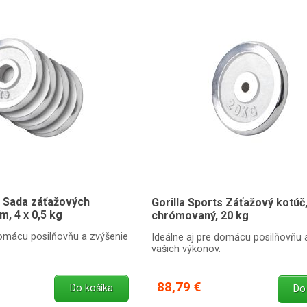
s Sada záťažových
Gorilla Sports Záťažový kotúč
m, 4 x 0,5 kg
chrómovaný, 20 kg
domácu posilňovňu a zvýšenie
Ideálne aj pre domácu posilňovňu 
vašich výkonov.
88,79 €
Do košíka
Do