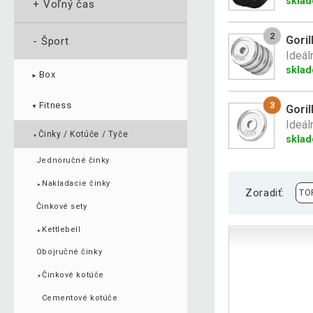
sklad
+
Voľný čas
2
Goril
-
Šport
Ideál
sklad
Box
►
Fitness
3
Goril
▼
Ideál
Činky / Kotúče / Tyče
▼
sklad
Jednoručné činky
Nakladacie činky
►
Zoradiť:
Činkové sety
Kettlebell
►
Obojručné činky
Činkové kotúče
▼
Cementové kotúče