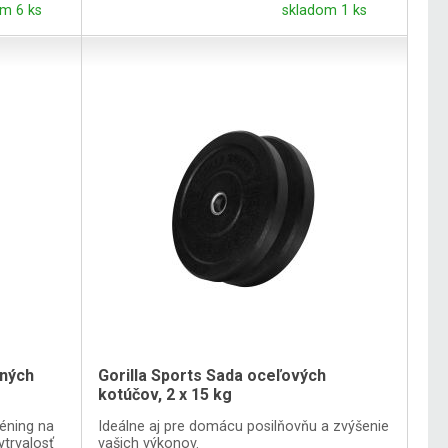
m 6 ks
skladom 1 ks
aných
Gorilla Sports Sada oceľových
kotúčov, 2 x 15 kg
éning na
Ideálne aj pre domácu posilňovňu a zvýšenie
ytrvalosť
vašich výkonov.