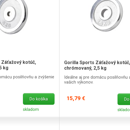
s Záťažový kotúč,
Gorilla Sports Záťažový kotúč
5 kg
chrómovaný, 2,5 kg
domácu posilňovňu a zvýšenie
Ideálne aj pre domácu posilňovňu 
vašich výkonov.
15,79 €
Do košíka
Do
skladom
sklad