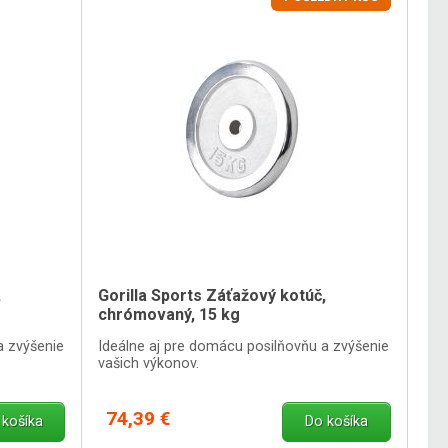
,
Gorilla Sports Záťažový kotúč,
chrómovaný, 15 kg
a zvýšenie
Ideálne aj pre domácu posilňovňu a zvýšenie
vašich výkonov.
74,39 €
 košíka
Do košíka