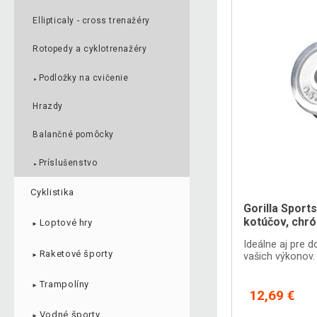
Ellipticaly - cross trenažéry
Rotopedy a cyklotrenažéry
Podložky na cvičenie
►
Hrazdy
Balančné pomôcky
Príslušenstvo
►
Cyklistika
Gorilla Sport
kotúčov, chró
Loptové hry
►
Ideálne aj pre 
Raketové športy
vašich výkonov.
►
Trampolíny
►
12,69 €
Vodné športy
►