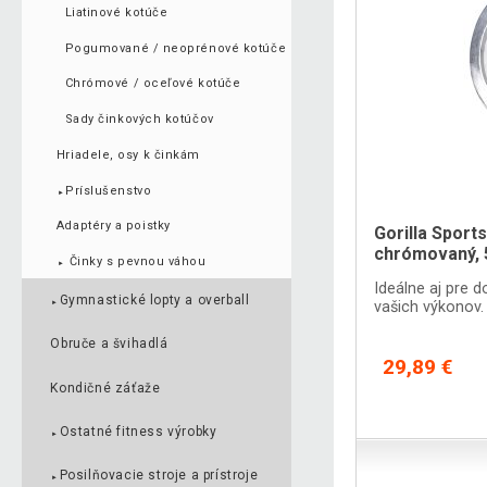
Liatinové kotúče
Pogumované / neoprénové kotúče
Chrómové / oceľové kotúče
Sady činkových kotúčov
Hriadele, osy k činkám
Príslušenstvo
►
Adaptéry a poistky
Gorilla Sport
chrómovaný, 
Činky s pevnou váhou
►
Ideálne aj pre 
Gymnastické lopty a overball
vašich výkonov.
►
Obruče a švihadlá
29,89 €
Kondičné záťaže
Ostatné fitness výrobky
►
Posilňovacie stroje a prístroje
►