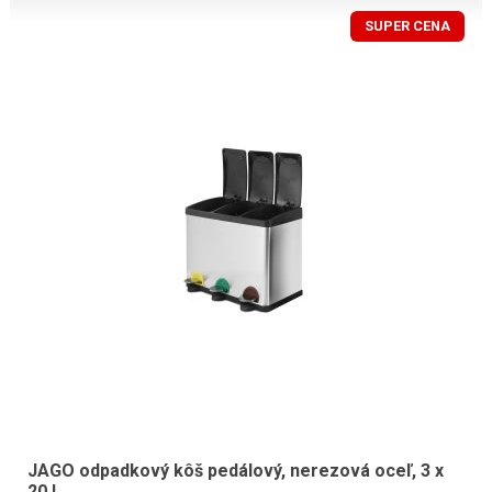
SUPER CENA
JAGO odpadkový kôš pedálový, nerezová oceľ, 3 x
20 l