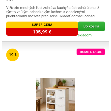
V živote mnohých ľudí zohráva kuchyňa ústrednú úlohu. S
týmto veľkým odpadkovým košom s oddelenými
priehradkami môžete prehľadne ukladať domáci odpad.
SUPER CENA
Do košíka
105,99 €
skladom
BOMBA AKCIE
-19 %