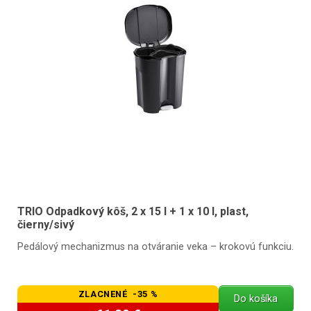
TRIO Odpadkový kôš, 2 x 15 l + 1 x 10 l, plast,
čierny/sivý
Pedálový mechanizmus na otváranie veka – krokovú funkciu.
ZLACNENÉ -35 %
Do košíka