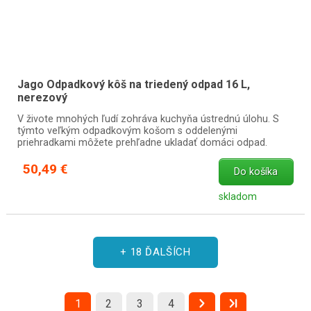
Jago Odpadkový kôš na triedený odpad 16 L,
nerezový
V živote mnohých ľudí zohráva kuchyňa ústrednú úlohu. S
týmto veľkým odpadkovým košom s oddelenými
priehradkami môžete prehľadne ukladať domáci odpad.
50,49 €
Do košíka
skladom
+ 18 ĎALŠÍCH
1
2
3
4