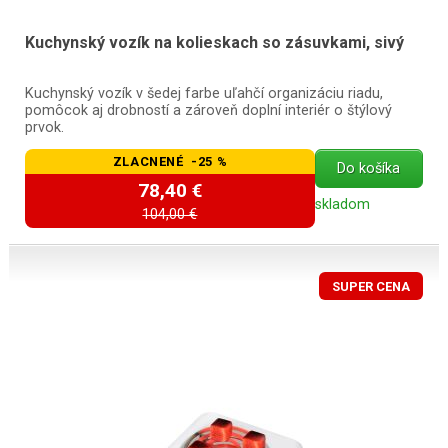
Kuchynský vozík na kolieskach so zásuvkami, sivý
Kuchynský vozík v šedej farbe uľahčí organizáciu riadu,
pomôcok aj drobností a zároveň doplní interiér o štýlový
prvok.
ZLACNENÉ -25 %
Do košíka
78,40 €
skladom
104,00 €
SUPER CENA