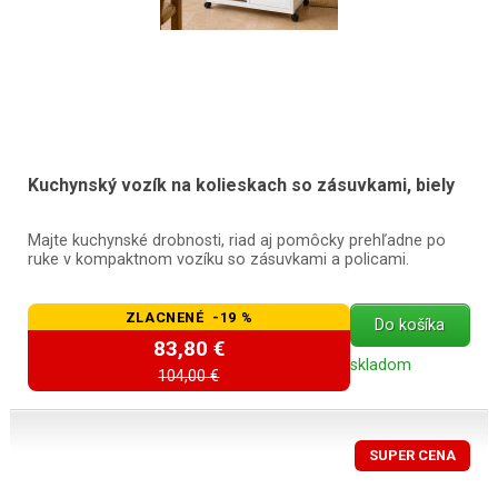
Kuchynský vozík na kolieskach so zásuvkami, biely
Majte kuchynské drobnosti, riad aj pomôcky prehľadne po
ruke v kompaktnom vozíku so zásuvkami a policami.
ZLACNENÉ -19 %
Do košíka
83,80 €
skladom
104,00 €
SUPER CENA