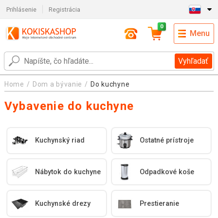
Prihlásenie
Registrácia
0
Menu
Vyhľadať
Home
Dom a bývanie
Do kuchyne
Vybavenie do kuchyne
Kuchynský riad
Ostatné prístroje
Nábytok do kuchyne
Odpadkové koše
Kuchynské drezy
Prestieranie