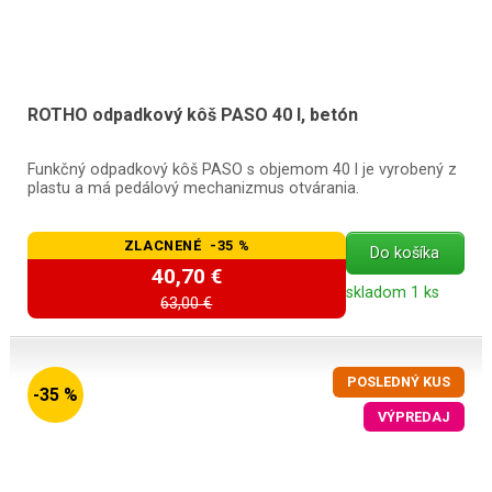
ROTHO odpadkový kôš PASO 40 l, betón
Funkčný odpadkový kôš PASO s objemom 40 l je vyrobený z
plastu a má pedálový mechanizmus otvárania.
ZLACNENÉ -35 %
Do košíka
40,70 €
skladom 1 ks
63,00 €
POSLEDNÝ KUS
-35 %
VÝPREDAJ