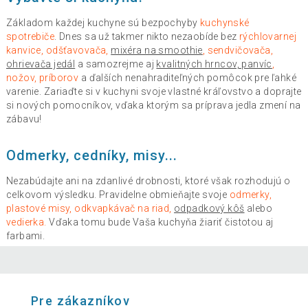
Základom každej kuchyne sú bezpochyby
kuchynské
spotrebiče
. Dnes sa už takmer nikto nezaobíde bez
rýchlovarnej
kanvice, odšťavovača,
mixéra na smoothie
, sendvičovača,
ohrievača jedál
a samozrejme aj
kvalitných hrncov, panvíc
,
nožov, príborov
a ďalších nenahraditeľných pomôcok pre ľahké
varenie. Zariaďte si v kuchyni svoje vlastné kráľovstvo a doprajte
si nových pomocníkov, vďaka ktorým sa príprava jedla zmení na
zábavu!
Odmerky, cedníky, misy...
Nezabúdajte ani na zdanlivé drobnosti, ktoré však rozhodujú o
celkovom výsledku. Pravidelne obmieňajte svoje
odmerky,
plastové misy, odkvapkávač na riad,
odpadkový kôš
alebo
vedierka.
Vďaka tomu bude Vaša kuchyňa žiariť čistotou aj
farbami.
Pre zákazníkov