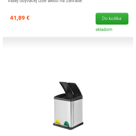
Vašej obývacej izbe alebo na záhrade.
41,89 €
Do košíka
skladom