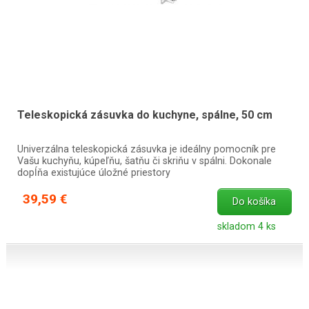
Teleskopická zásuvka do kuchyne, spálne, 50 cm
Univerzálna teleskopická zásuvka je ideálny pomocník pre
Vašu kuchyňu, kúpeľňu, šatňu či skriňu v spálni. Dokonale
dopĺňa existujúce úložné priestory
39,59 €
Do košíka
skladom 4 ks