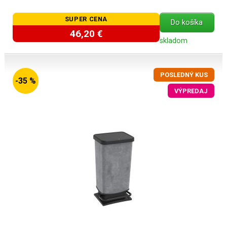
SUPER CENA
Do košíka
46,20 €
skladom
POSLEDNÝ KUS
-35 %
VÝPREDAJ