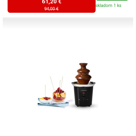
61,20 €
skladom 1 ks
94,00 €