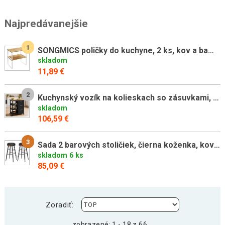
Najpredávanejšie
1
SONGMICS poličky do kuchyne, 2 ks, kov a bambus, biela/príro
skladom
11,89 €
2
Kuchynský vozík na kolieskach so zásuvkami, čierny
skladom
106,59 €
3
Sada 2 barových stoličiek, čierna koženka, kovové nohy
skladom 6 ks
85,09 €
Zoradiť:
zobrazené: 1 - 18 z 66