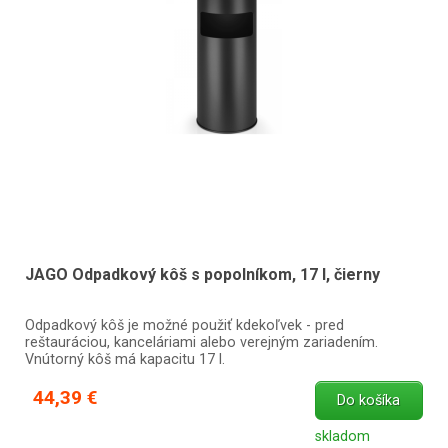
JAGO Odpadkový kôš s popolníkom, 17 l, čierny
Odpadkový kôš je možné použiť kdekoľvek - pred
reštauráciou, kanceláriami alebo verejným zariadením.
Vnútorný kôš má kapacitu 17 l.
44,39 €
Do košíka
skladom