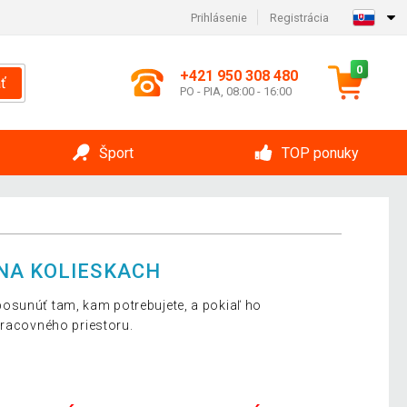
Prihlásenie
Registrácia
0
+421 950 308 480
ť
PO - PIA, 08:00 - 16:00
Šport
TOP ponuky
NA KOLIESKACH
osunúť tam, kam potrebujete, a pokiaľ ho
pracovného priestoru.