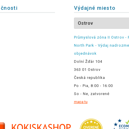
očnosti
Výdajné miesto
Průmyslová zóna II Ostrov - 
North Park - Výdaj nadrozm
objednávok
Dolní Žďár 104
363 01 Ostrov
Česká republika
Po - Pia, 8:00 - 16:00
So - Ne, zatvorené
mapa tu