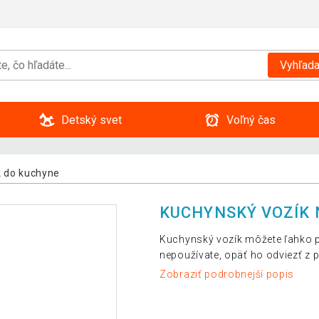
Vyhľada
Detský svet
Voľný čas
 do kuchyne
KUCHYNSKÝ VOZÍK 
Kuchynský vozík môžete ľahko p
nepoužívate, opäť ho odviezť z 
Zobraziť podrobnejší popis