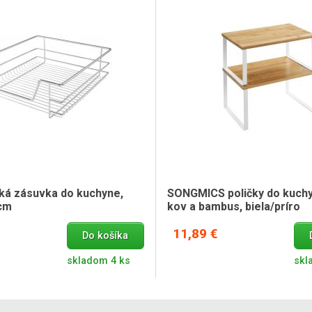
ká zásuvka do kuchyne,
SONGMICS poličky do kuchyn
 cm
kov a bambus, biela/príro
11,89 €
Do košíka
skladom 4 ks
skl