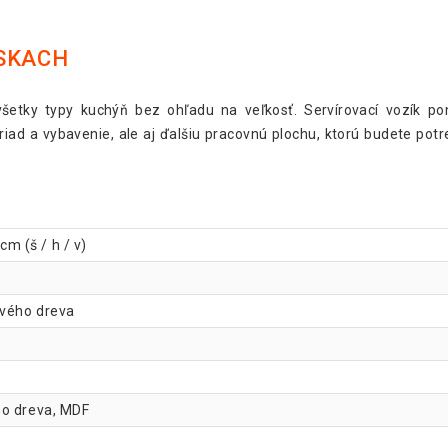
ESKACH
šetky typy kuchýň bez ohľadu na veľkosť. Servírovací vozík pon
 riad a vybavenie, ale aj ďalšiu pracovnú plochu, ktorú budete pot
cm (š / h / v)
ového dreva
ho dreva, MDF