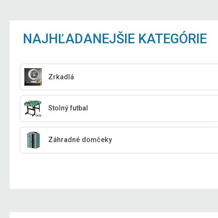
NAJHĽADANEJŠIE KATEGÓRIE
Zrkadlá
Stolný futbal
Záhradné domčeky