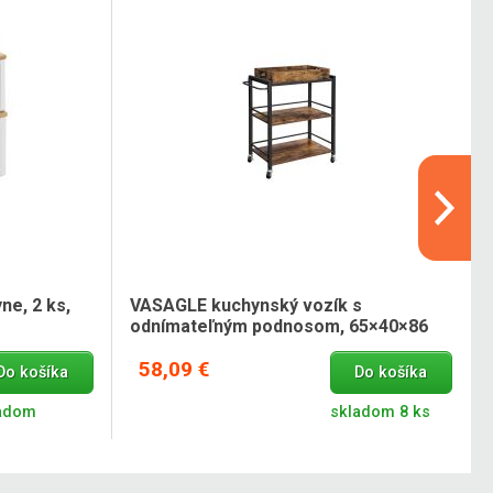
e, 2 ks,
VASAGLE kuchynský vozík s
odnímateľným podnosom, 65×40×86
cm
58,09 €
Do košíka
Do košíka
adom
skladom 8 ks