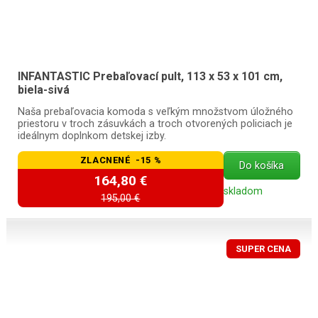
INFANTASTIC Prebaľovací pult, 113 x 53 x 101 cm,
biela-sivá
Naša prebaľovacia komoda s veľkým množstvom úložného
priestoru v troch zásuvkách a troch otvorených policiach je
ideálnym doplnkom detskej izby.
ZLACNENÉ -15 %
Do košíka
164,80 €
skladom
195,00 €
SUPER CENA