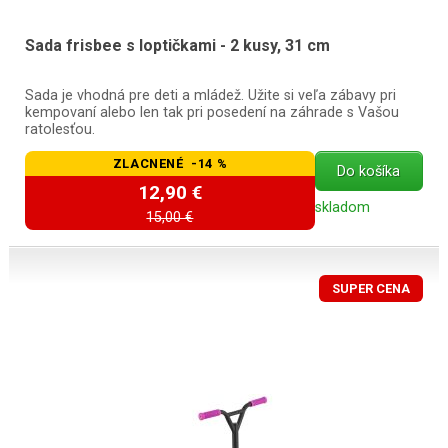
Sada frisbee s loptičkami - 2 kusy, 31 cm
Sada je vhodná pre deti a mládež. Užite si veľa zábavy pri
kempovaní alebo len tak pri posedení na záhrade s Vašou
ratolesťou.
ZLACNENÉ -14 %
Do košíka
12,90 €
skladom
15,00 €
SUPER CENA