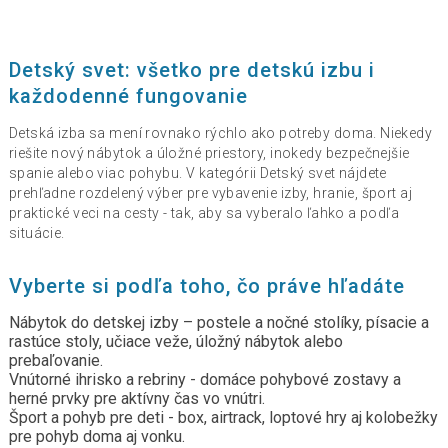
Detský svet: všetko pre detskú izbu i
každodenné fungovanie
Detská izba sa mení rovnako rýchlo ako potreby doma. Niekedy
riešite nový nábytok a úložné priestory, inokedy bezpečnejšie
spanie alebo viac pohybu. V kategórii Detský svet nájdete
prehľadne rozdelený výber pre vybavenie izby, hranie, šport aj
praktické veci na cesty - tak, aby sa vyberalo ľahko a podľa
situácie.
Vyberte si podľa toho, čo práve hľadáte
Nábytok do detskej izby
– postele a nočné stolíky, písacie a
rastúce stoly, učiace veže, úložný nábytok alebo
prebaľovanie.
Vnútorné ihrisko a rebriny
- domáce pohybové zostavy a
herné prvky pre aktívny čas vo vnútri.
Šport a pohyb pre deti - box, airtrack, loptové hry aj kolobežky
pre pohyb doma aj vonku.