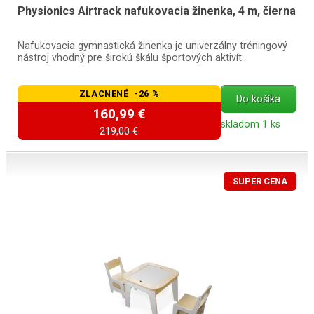
Physionics Airtrack nafukovacia žinenka, 4 m, čierna
Nafukovacia gymnastická žinenka je univerzálny tréningový
nástroj vhodný pre širokú škálu športových aktivít.
ZLACNENÉ -26 %
Do košíka
160,99 €
skladom 1 ks
219,00 €
SUPER CENA