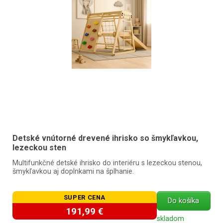
Detské vnútorné drevené ihrisko so šmykľavkou,
lezeckou sten
Multifunkčné detské ihrisko do interiéru s lezeckou stenou,
šmykľavkou aj doplnkami na šplhanie.
SUPER CENA
Do košíka
191,99 €
skladom