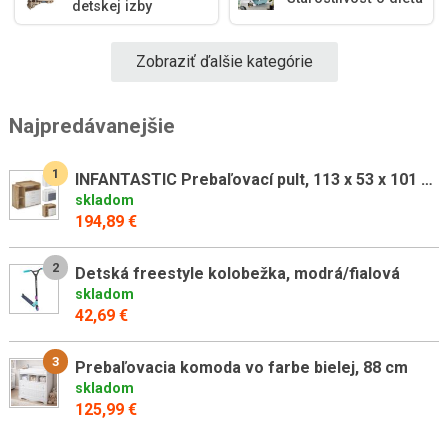
detskej izby
Zobraziť ďalšie kategórie
Najpredávanejšie
1
INFANTASTIC Prebaľovací pult, 113 x 53 x 101 cm,biela-sonoma
skladom
194,89 €
2
Detská freestyle kolobežka, modrá/fialová
skladom
42,69 €
3
Prebaľovacia komoda vo farbe bielej, 88 cm
skladom
125,99 €