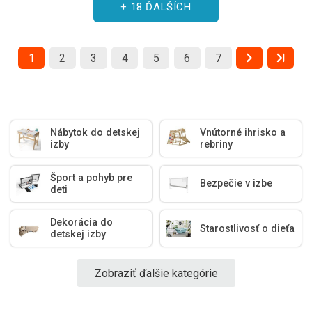
+ 18 ĎALŠÍCH
1
2
3
4
5
6
7
Nábytok do detskej
Vnútorné ihrisko a
izby
rebriny
Šport a pohyb pre
Bezpečie v izbe
deti
Dekorácia do
Starostlivosť o dieťa
detskej izby
Zobraziť ďalšie kategórie