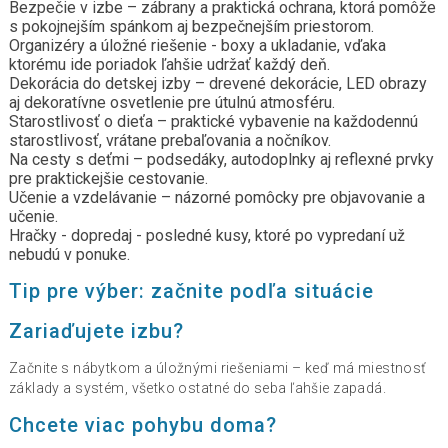
Bezpečie v izbe – zábrany a praktická ochrana, ktorá pomôže
s pokojnejším spánkom aj bezpečnejším priestorom.
Organizéry a úložné riešenie - boxy a ukladanie, vďaka
ktorému ide poriadok ľahšie udržať každý deň.
Dekorácia do detskej izby – drevené dekorácie, LED obrazy
aj dekoratívne osvetlenie pre útulnú atmosféru.
Starostlivosť o dieťa – praktické vybavenie na každodennú
starostlivosť, vrátane prebaľovania a nočníkov.
Na cesty s deťmi – podsedáky, autodoplnky aj reflexné prvky
pre praktickejšie cestovanie.
Učenie a vzdelávanie – názorné pomôcky pre objavovanie a
učenie.
Hračky - dopredaj - posledné kusy, ktoré po vypredaní už
nebudú v ponuke.
Tip pre výber: začnite podľa situácie
Zariaďujete izbu?
Začnite s nábytkom a úložnými riešeniami – keď má miestnosť
základy a systém, všetko ostatné do seba ľahšie zapadá.
Chcete viac pohybu doma?