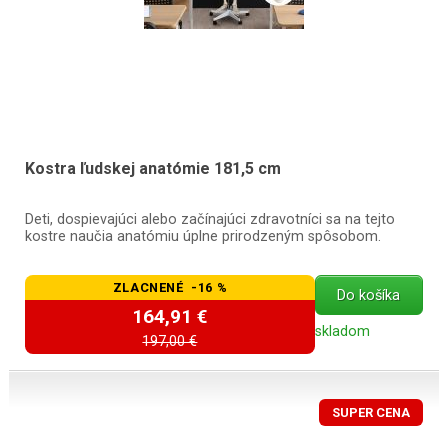
Kostra ľudskej anatómie 181,5 cm
Deti, dospievajúci alebo začínajúci zdravotníci sa na tejto
kostre naučia anatómiu úplne prirodzeným spôsobom.
ZLACNENÉ -16 %
Do košíka
164,91 €
skladom
197,00 €
SUPER CENA