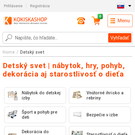
Prihlásenie
Registrácia
0
Menu
Vyhľadať
Home
Detský svet
Detský svet | nábytok, hry, pohyb,
dekorácia aj starostlivosť o dieťa
Nábytok do detskej
Vnútorné ihrisko a
izby
rebriny
Šport a pohyb pre
Bezpečie v izbe
deti
Dekorácia do
Starostlivosť o dieťa