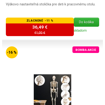
Výškovo nastaviteľná stolička pre deti k pracovnému stolu.
ZLACNENÉ -11 %
Do košíka
36,49 €
skladom
41,00 €
BOMBA AKCIE
-16 %