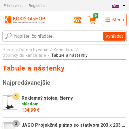
Prihlásenie
Registrácia
0
Menu
Vyhľadať
Home
Dom a bývanie
Kancelária
Doplnky do kancelárie
Tabule a nástenky
Tabule a nástenky
Najpredávanejšie
1
Reklamný stojan, čierny
skladom
134,99 €
2
JAGO Projekčné plátno so statívom 203 x 203 cm