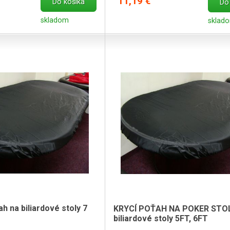
11,19 €
Do košíka
Do
skladom
sklad
h na biliardové stoly 7
KRYCÍ POŤAH NA POKER STOL
biliardové stoly 5FT, 6FT