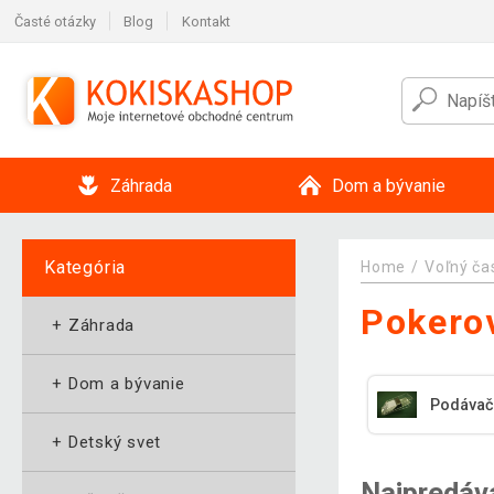
Časté otázky
Blog
Kontakt
Záhrada
Dom a bývanie
Kategória
Home
Voľný ča
Pokerov
+
Záhrada
+
Dom a bývanie
Podávač
+
Detský svet
Najpredáv