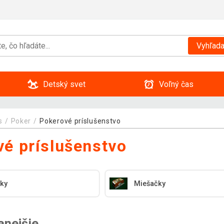
Vyhľada
Detský svet
Voľný čas
s
Poker
Pokerové príslušenstvo
é príslušenstvo
ky
Miešačky
anejšie