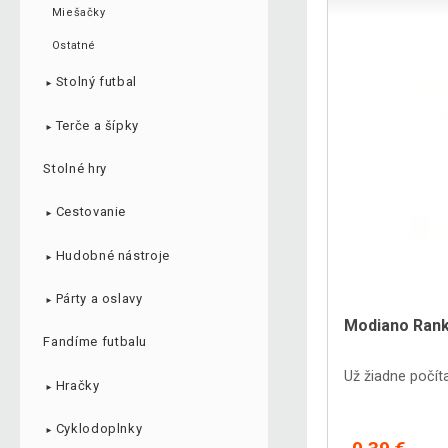
Miešačky
Ostatné
Stolný futbal
►
Terče a šípky
►
Stolné hry
Cestovanie
►
Hudobné nástroje
►
Párty a oslavy
►
Modiano Rank
Fandíme futbalu
Už žiadne počíta
Hračky
►
Cyklodoplnky
►