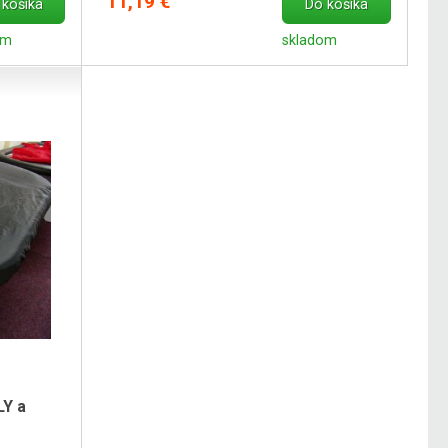
11,19 €
 košíka
Do košíka
om
skladom
Y a