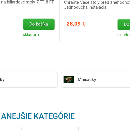
a biliardové stoly 7 FT, 8 FT
Chráňte Vaše stoly pred znehodno
Jednoduchá inštalácia.
28,09 €
Do košíka
Do
skladom
sklad
ky
Miešačky
ANEJŠIE KATEGÓRIE