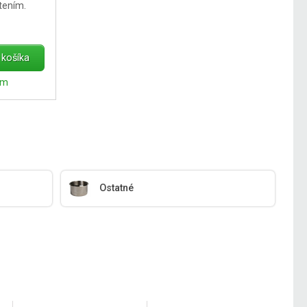
tením.
 košíka
om
Ostatné