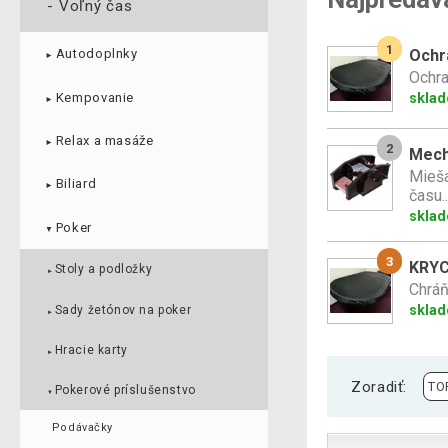
-
Voľný čas
1
Ochra
Autodoplnky
►
Ochra
Kempovanie
skla
►
Relax a masáže
►
2
Mech
Mieša
Biliard
►
času..
skla
Poker
▼
3
KRYC
Stoly a podložky
►
Chráň
skla
Sady žetónov na poker
►
Hracie karty
►
Zoradiť:
Pokerové príslušenstvo
▼
Podávačky