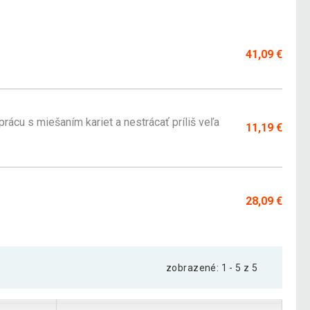
41,09 €
prácu s miešaním kariet a nestrácať príliš veľa
11,19 €
28,09 €
zobrazené: 1 - 5 z 5