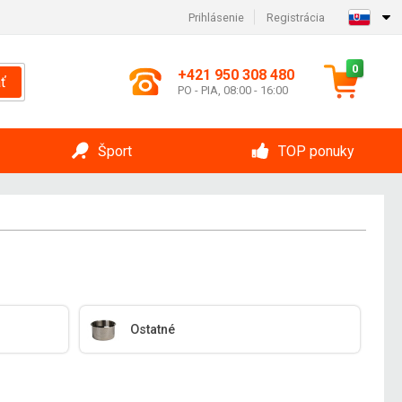
Prihlásenie
Registrácia
0
+421 950 308 480
ť
PO - PIA, 08:00 - 16:00
Šport
TOP ponuky
Ostatné