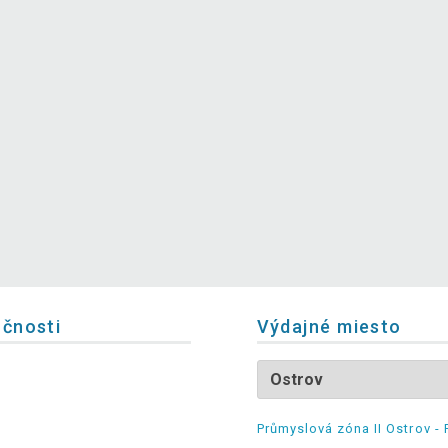
očnosti
Výdajné miesto
Průmyslová zóna II Ostrov - 