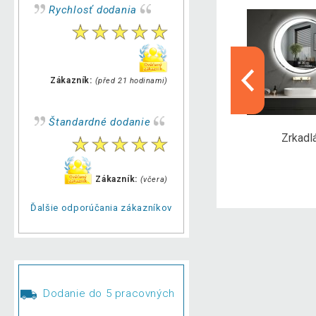
Rychlosť dodania
Zákazník:
(před 21 hodinami)
Štandardné dodanie
Box
Joga podložky
Zrkadl
Zákazník:
(včera)
Ďalšie odporúčania zákazníkov
Dodanie do 5 pracovných