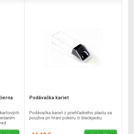
čierna
Podávačka kariet
 kartových
Podávačka kariet z priehľadného plastu sa
miešaním
používa pri hraní pokeru či blackjacku.
pred