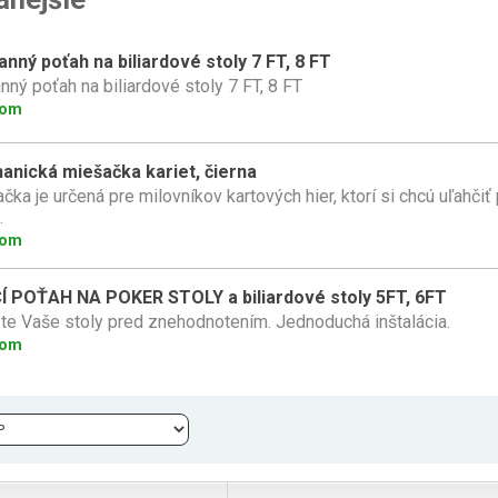
nný poťah na biliardové stoly 7 FT, 8 FT
nný poťah na biliardové stoly 7 FT, 8 FT
dom
anická miešačka kariet, čierna
čka je určená pre milovníkov kartových hier, ktorí si chcú uľahčiť 
.
dom
Í POŤAH NA POKER STOLY a biliardové stoly 5FT, 6FT
te Vaše stoly pred znehodnotením. Jednoduchá inštalácia.
dom