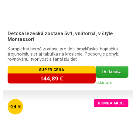
Detská lezecká zostava 5v1, vnútorná, v štýle
Montessori
Kompletná herná zostava pre deti: šmykľavka, hojdačka,
trojuholník, sieť aj tabuľka na kreslenie. Podporuje pohyb,
rovnováhu, tvorivosť a fantáziu det
SUPER CENA
Do košíka
144,89 €
skladom
BOMBA AKCIE
-24 %