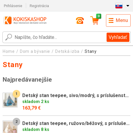
Prihlásenie
Registrácia
0
Menu
Vyhľadať
Home
Dom a bývanie
Detská izba
Stany
Stany
Najpredávanejšie
1
Detský stan teepee, sivo/modrý, s príslušenstvom
skladom 2 ks
163,79 €
2
Detský stan teepee, ružovo/béžový, s príslušenstvom
skladom 8 ks