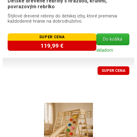
Detské drevené rebriny s hrazdou, kruhmi,
povrazovým rebríko
Štýlové drevené rebriny do detskej izby, ktoré premenia
každodenné hranie na dobrodružstvo.
SUPER CENA
Do košíka
119,99 €
skladom
SUPER CENA