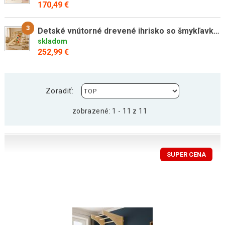
170,49 €
3
Detské vnútorné drevené ihrisko so šmykľavkou, skladacie veľ
skladom
252,99 €
Zoradiť:
zobrazené: 1 - 11 z 11
SUPER CENA