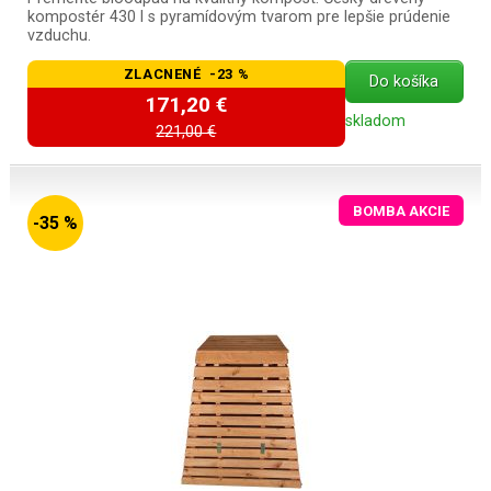
kompostér 430 l s pyramídovým tvarom pre lepšie prúdenie
vzduchu.
ZLACNENÉ -23 %
Do košíka
171,20 €
skladom
221,00 €
BOMBA AKCIE
-35 %