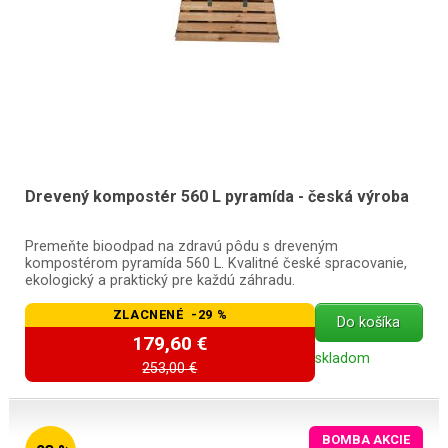
Drevený kompostér 560 L pyramída - česká výroba
Premeňte bioodpad na zdravú pôdu s dreveným
kompostérom pyramída 560 L. Kvalitné české spracovanie,
ekologický a praktický pre každú záhradu.
ZLACNENÉ -29 %
Do košíka
179,60 €
skladom
253,00 €
BOMBA AKCIE