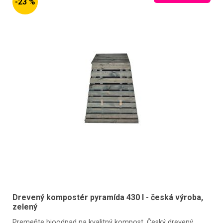
-23 %
Drevený kompostér pyramída 430 l - česká výroba,
zelený
Premeňte bioodpad na kvalitný kompost. Český drevený