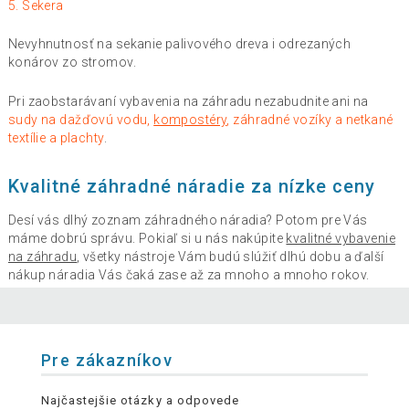
5. Sekera
Nevyhnutnosť na sekanie palivového dreva i odrezaných
konárov zo stromov.
Pri zaobstarávaní vybavenia na záhradu nezabudnite ani na
sudy na dažďovú vodu,
kompostéry
, záhradné vozíky a netkané
textílie a plachty
.
Kvalitné záhradné náradie za nízke ceny
Desí vás dlhý zoznam záhradného náradia? Potom pre Vás
máme dobrú správu. Pokiaľ si u nás nakúpite
kvalitné vybavenie
na záhradu
, všetky nástroje Vám budú slúžiť dlhú dobu a ďalší
nákup náradia Vás čaká zase až za mnoho a mnoho rokov.
Pre zákazníkov
Najčastejšie otázky a odpovede