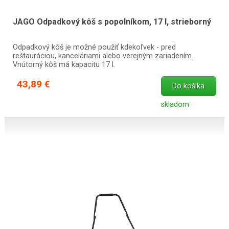
JAGO Odpadkový kôš s popolníkom, 17 l, strieborný
Odpadkový kôš je možné použiť kdekoľvek - pred
reštauráciou, kanceláriami alebo verejným zariadením.
Vnútorný kôš má kapacitu 17 l.
43,89 €
Do košíka
skladom