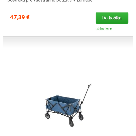
postreku pre všestranné použitie v záhrade.
47,39 €
Do košíka
skladom