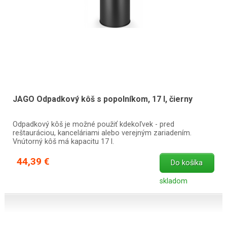
JAGO Odpadkový kôš s popolníkom, 17 l, čierny
Odpadkový kôš je možné použiť kdekoľvek - pred
reštauráciou, kanceláriami alebo verejným zariadením.
Vnútorný kôš má kapacitu 17 l.
44,39 €
Do košíka
skladom