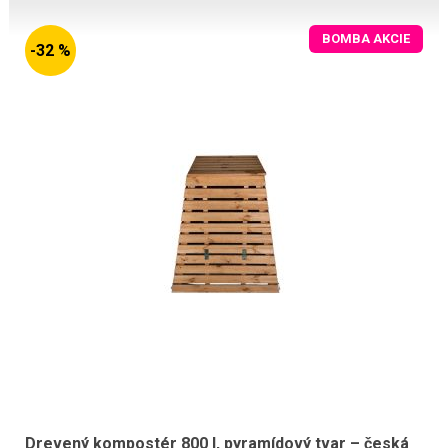
BOMBA AKCIE
-32 %
Drevený kompostér 800 l, pyramídový tvar – česká