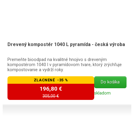
Drevený kompostér 1040 L pyramída - česká výroba
Premeňte bioodpad na kvalitné hnojivo s dreveným
kompostérom 1040 l v pyramídovom tvare, ktorý zrýchľuje
kompostovanie a vydrží roky.
ZLACNENÉ -35 %
Do košíka
196,80 €
skladom
305,00 €