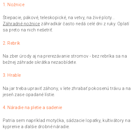
1. Nožnice
Štiepacie, pákové, teleskopické, na vetvy, na živé ploty...
Záhradné nožnice
záhradkár často nedá celé dni z ruky. Oplatí
sa preto na nich nešetriť.
2. Rebrík
Na zber úrody aj na prerezávanie stromov - bez rebríka sa na
bežnej záhrade skrátka nezaobídete.
3. Hrable
Na jar treba upraviť záhony, v lete zhrabať pokosenú trávu a na
jeseň zase opadané lístie.
4. Náradie na pletie a sadenie
Patria sem napríklad motyčka, sádzacie lopatky, kultivátory na
kyprenie a ďalšie drobné náradie.