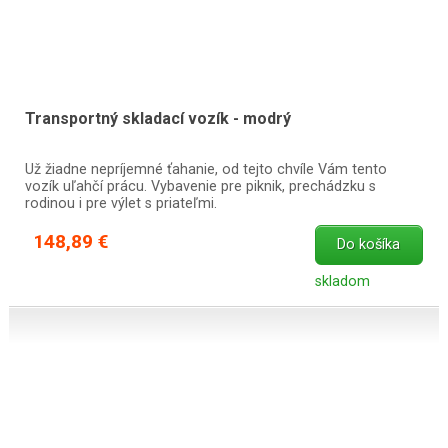
Transportný skladací vozík - modrý
Už žiadne nepríjemné ťahanie, od tejto chvíle Vám tento
vozík uľahčí prácu. Vybavenie pre piknik, prechádzku s
rodinou i pre výlet s priateľmi.
148,89 €
Do košíka
skladom