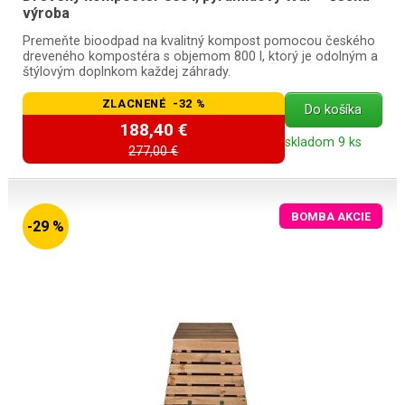
výroba
Premeňte bioodpad na kvalitný kompost pomocou českého
dreveného kompostéra s objemom 800 l, ktorý je odolným a
štýlovým doplnkom každej záhrady.
ZLACNENÉ -32 %
Do košíka
188,40 €
skladom 9 ks
277,00 €
BOMBA AKCIE
-29 %