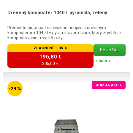
Drevený kompostér 1040 L pyramída, zelený
Premeňte bioodpad na kvalitné hnojivo s dreveným
kompostérom 1040 l v pyramídovom tvare, ktorý zrýchľuje
kompostovanie a vydrží roky.
ZLACNENÉ -35 %
Do košíka
196,80 €
skladom
305,00 €
BOMBA AKCIE
-29 %