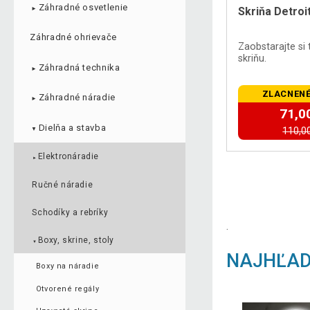
Záhradné osvetlenie
Skriňa Detroi
►
Záhradné ohrievače
Zaobstarajte si 
skriňu.
Záhradná technika
►
ZLACNENÉ
Záhradné náradie
►
71,0
Dielňa a stavba
110,0
▼
Elektronáradie
►
Ručné náradie
Schodíky a rebríky
.
Boxy, skrine, stoly
▼
NAJHĽAD
Boxy na náradie
Otvorené regály