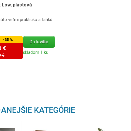
t Low, plastová
túto veľmi praktickú a ľahkú
 -35 %
Do košíka
0 €
skladom 1 ks
0 €
ANEJŠIE KATEGÓRIE