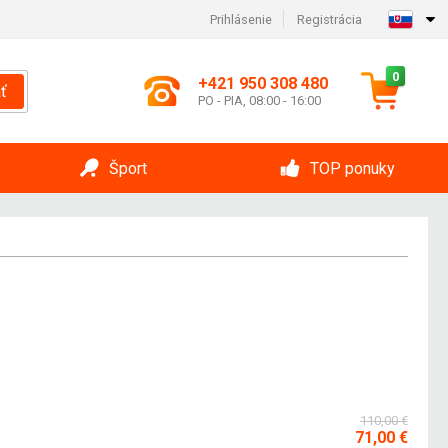
Prihlásenie
Registrácia
0
+421 950 308 480
ť
PO - PIA, 08:00 - 16:00
Šport
TOP ponuky
110,00 €
71,00 €