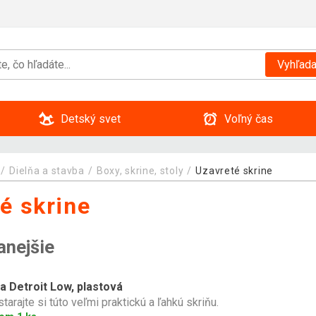
Vyhľada
Detský svet
Voľný čas
Dielňa a stavba
Boxy, skrine, stoly
Uzavreté skrine
é skrine
anejšie
a Detroit Low, plastová
tarajte si túto veľmi praktickú a ľahkú skriňu.