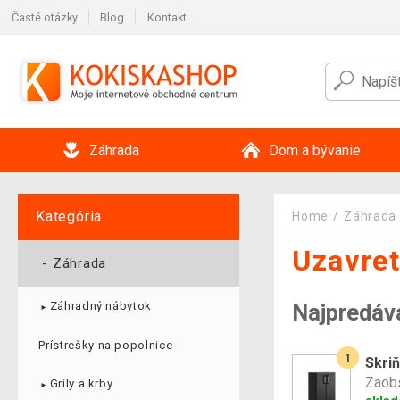
Časté otázky
Blog
Kontakt
Záhrada
Dom a bývanie
Kategória
Home
Záhrada
Uzavret
-
Záhrada
Najpredáv
Záhradný nábytok
►
Prístrešky na popolnice
1
Skriň
Zaobs
Grily a krby
►