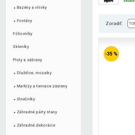
sklad
Bazény a vírivky
►
Fontány
►
Zoradiť:
Fóliovníky
Skleníky
-35 %
Ploty a zábrany
Dlaždice, mozaiky
►
Markízy a tieniace zásteny
►
Slnečníky
►
Záhradné párty stany
►
Záhradné dekorácie
►