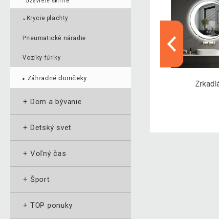
Uzavreté skrine
Krycie plachty
►
Pneumatické náradie
Vozíky fúriky
Záhradné domčeky
►
Box
Joga podložky
Zrkadl
+
Dom a bývanie
+
Detský svet
+
Voľný čas
+
Šport
+
TOP ponuky