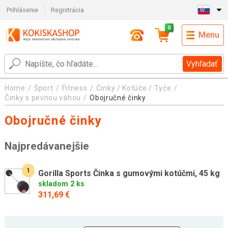
Prihlásenie
Registrácia
0
Menu
Vyhľadať
Home
Šport
Fitness
Činky / Kotúče / Tyče
Činky s pevnou váhou
Obojručné činky
Obojručné činky
Najpredávanejšie
1
Gorilla Sports Činka s gumovými kotúčmi, 45 kg
skladom 2 ks
311,69 €