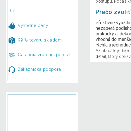
postupu. Počas krá
dní
Prečo zvoli
efektívne využiti
Výhodné ceny
nezaberá podlah
praktický aj deko
vhodná do menšíc
99 % tovaru skladom
rýchla a jednodu
Ak hľadáte jednod
Garancia vrátenia peňazí
detail, ktorý doká
Zákaznícka podpora