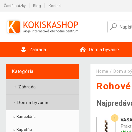
Časté otázky
Blog
Kontakt
Záhrada
Dom a bývanie
Kategória
Home
Dom a b
Rohové 
+
Záhrada
Najpredáv
-
Dom a bývanie
Kancelária
1
►
VASA
Prakt
Kúpeľňa
►