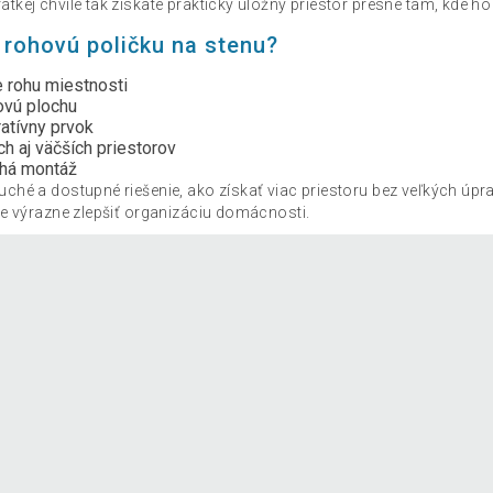
tkej chvíle tak získate praktický úložný priestor presne tam, kde ho
ť rohovú poličku na stenu?
e rohu miestnosti
ovú plochu
ratívny prvok
h aj väčších priestorov
chá montáž
uché a dostupné riešenie, ako získať viac priestoru bez veľkých úp
že výrazne zlepšiť organizáciu domácnosti.