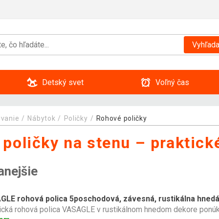
Vyhľada
Detský svet
Voľný čas
ývanie
Nábytok
Poličky
Rohové poličky
poličky na stenu – praktick
anejšie
GLE rohová polica 5poschodová, závesná, rustikálna hned
ická rohová polica VASAGLE v rustikálnom hnedom dekore ponúkne