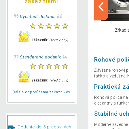
zákazníkmi
Rychlosť dodania
Box
Joga podložky
Zrkadl
Zákazník:
(před 2 dny)
Štandardné dodanie
Rohové poli
Závesné rohové po
ľahko a vzdušne. 
Zákazník:
(před 3 dny)
Praktická z
Ďalšie odporúčania zákazníkov
Rohová polica na 
elegantný a funkčn
Stabilné uc
Moderné závesné r
Dodanie do 5 pracovných