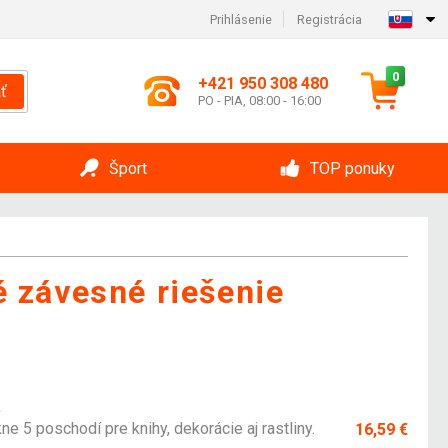
Prihlásenie
Registrácia
0
+421 950 308 480
ť
PO - PIA, 08:00 - 16:00
Šport
TOP ponuky
é závesné riešenie
á
 5 poschodí pre knihy, dekorácie aj rastliny.
16,59 €