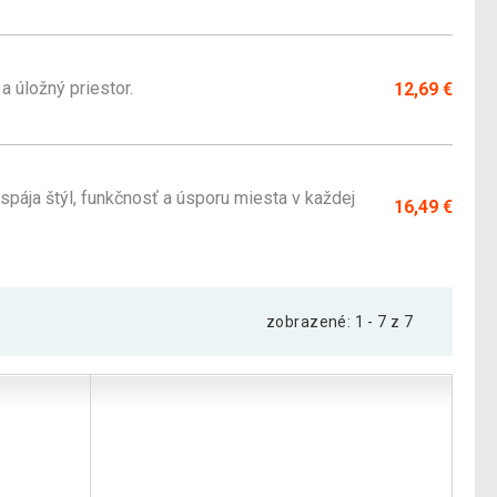
a úložný priestor.
12,69 €
spája štýl, funkčnosť a úsporu miesta v každej
16,49 €
zobrazené: 1 - 7 z 7