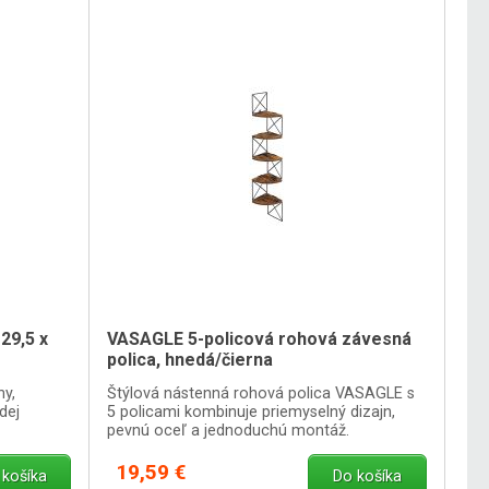
129,5 x
VASAGLE 5-policová rohová závesná
polica, hnedá/čierna
hy,
Štýlová nástenná rohová polica VASAGLE s
dej
5 policami kombinuje priemyselný dizajn,
pevnú oceľ a jednoduchú montáž.
19,59 €
 košíka
Do košíka