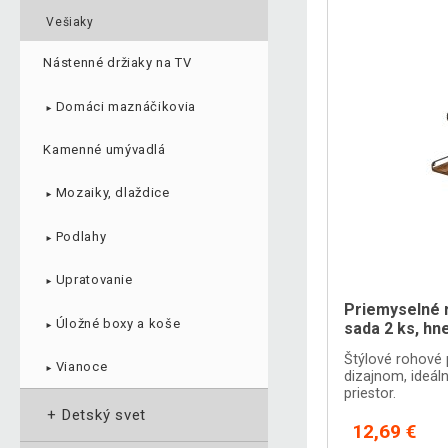
Vešiaky
Nástenné držiaky na TV
Domáci maznáčikovia
►
Kamenné umývadlá
Mozaiky, dlaždice
►
Podlahy
►
Upratovanie
►
Priemyselné 
Úložné boxy a koše
sada 2 ks, hn
►
Štýlové rohové 
Vianoce
►
dizajnom, ideál
priestor.
+
Detský svet
12,69 €