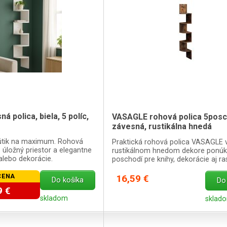
 polica, biela, 5 políc,
VASAGLE rohová polica 5pos
závesná, rustikálna hnedá
kútik na maximum. Rohová
Praktická rohová polica VASAGLE 
 úložný priestor a elegantne
rustikálnom hnedom dekore ponúk
 alebo dekorácie.
poschodí pre knihy, dekorácie aj ras
CENA
16,59 €
Do košíka
Do
9 €
skladom
sklad