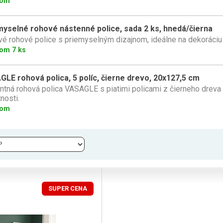
dom
myselné rohové nástenné police, sada 2 ks, hnedá/čierna
vé rohové police s priemyselným dizajnom, ideálne na dekoráciu 
om 7 ks
LE rohová polica, 5 políc, čierne drevo, 20x127,5 cm
ntná rohová polica VASAGLE s piatimi policami z čierneho dreva 
nosti.
dom
SUPER CENA