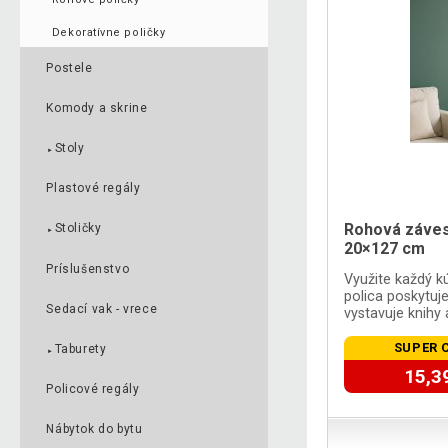
Dekoratívne poličky
Postele
Komody a skrine
Stoly
►
Plastové regály
Rohová závesná
Stoličky
►
20×127 cm
Príslušenstvo
Využite každý 
polica poskytuje
Sedací vak - vrece
vystavuje knihy
SUPER 
Taburety
►
15,3
Policové regály
Nábytok do bytu