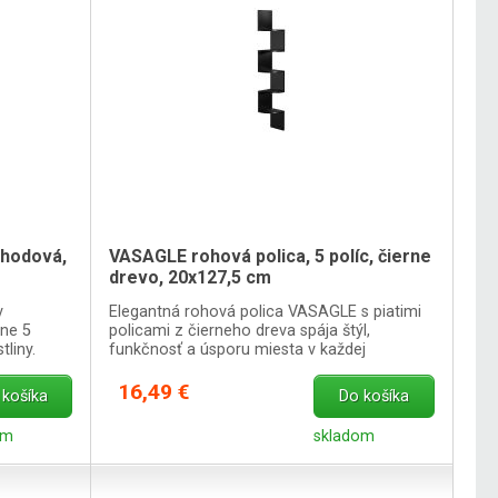
chodová,
VASAGLE rohová polica, 5 políc, čierne
drevo, 20x127,5 cm
v
Elegantná rohová polica VASAGLE s piatimi
ne 5
policami z čierneho dreva spája štýl,
tliny.
funkčnosť a úsporu miesta v každej
miestnosti.
16,49 €
 košíka
Do košíka
om
skladom