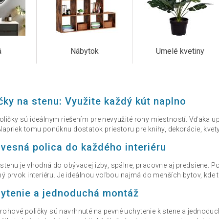
á
Nábytok
Umelé kvetiny
čky na stenu: Využite každý kút naplno
ličky sú ideálnym riešením pre nevyužité rohy miestností. Vďaka 
Napriek tomu ponúknu dostatok priestoru pre knihy, dekorácie, kvet
ávesná polica do každého interiéru
stenu je vhodná do obývacej izby, spálne, pracovne aj predsiene. P
ý prvok interiéru. Je ideálnou voľbou najmä do menších bytov, kde t
hytenie a jednoduchá montáž
ohové poličky sú navrhnuté na pevné uchytenie k stene a jednoduchú