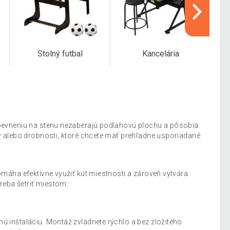
Stolný futbal
Kancelária
upevneniu na stenu nezaberajú podlahovú plochu a pôsobia
y alebo drobnosti, ktoré chcete mať prehľadne usporiadané.
omáha efektívne využiť kút miestnosti a zároveň vytvára
reba šetriť miestom.
 inštaláciu. Montáž zvládnete rýchlo a bez zložitého