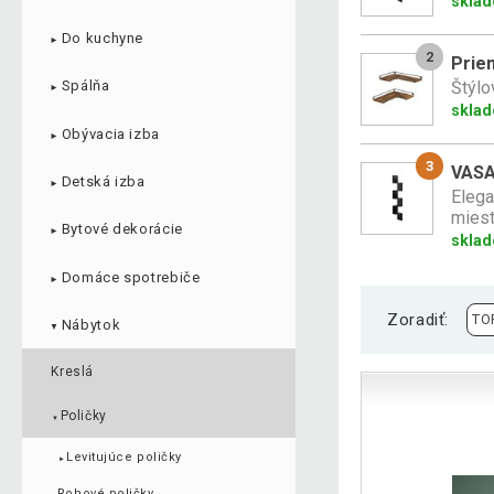
skla
Do kuchyne
►
2
Prie
Štýlo
Spálňa
►
sklad
Obývacia izba
►
3
VASAG
Detská izba
►
Elega
miest
Bytové dekorácie
►
skla
Domáce spotrebiče
►
Zoradiť:
Nábytok
▼
Kreslá
Poličky
▼
Levitujúce poličky
►
Rohové poličky