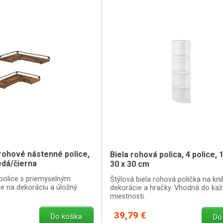
rohové nástenné police,
Biela rohová polica, 4 police, 
edá/čierna
30 x 30 cm
police s priemyselným
Štýlová biela rohová polička na kni
ne na dekoráciu a úložný
dekorácie a hračky. Vhodná do kaž
miestnosti.
39,79 €
Do košíka
Do