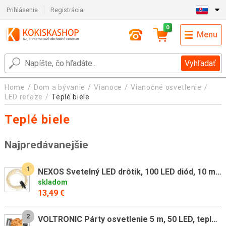
Prihlásenie
Registrácia
0
Menu
Vyhľadať
Home
Dom a bývanie
Vianoce
Vianočné osvetlenie
LED reťaze
Teplé biele
Teplé biele
Najpredávanejšie
1
NEXOS Svetelný LED drôtik, 100 LED diód, 10 m, teplo biela
skladom
13,49 €
2
VOLTRONIC Párty osvetlenie 5 m, 50 LED, teplá biela, ovládač