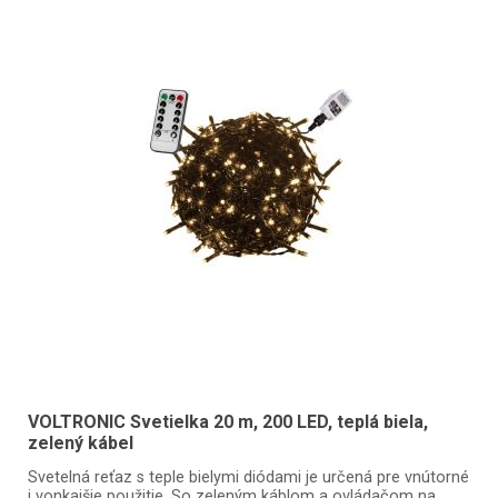
VOLTRONIC Svetielka 20 m, 200 LED, teplá biela,
zelený kábel
Svetelná reťaz s teple bielymi diódami je určená pre vnútorné
i vonkajšie použitie. So zeleným káblom a ovládačom na