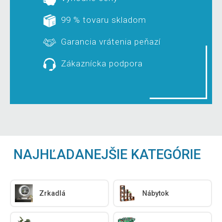
99 % tovaru skladom
Garancia vrátenia peňazí
Zákaznícka podpora
NAJHĽADANEJŠIE KATEGÓRIE
Zrkadlá
Nábytok