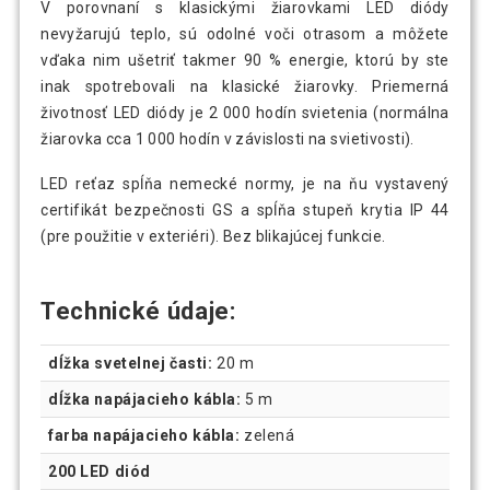
V porovnaní s klasickými žiarovkami LED diódy
nevyžarujú teplo, sú odolné voči otrasom a môžete
vďaka nim ušetriť takmer 90 % energie, ktorú by ste
inak spotrebovali na klasické žiarovky. Priemerná
životnosť LED diódy je 2 000 hodín svietenia (normálna
žiarovka cca 1 000 hodín v závislosti na svietivosti).
LED reťaz spĺňa nemecké normy, je na ňu vystavený
certifikát bezpečnosti GS a spĺňa stupeň krytia IP 44
(pre použitie v exteriéri). Bez blikajúcej funkcie.
Technické údaje:
dĺžka svetelnej časti:
20 m
dĺžka napájacieho kábla:
5 m
farba napájacieho kábla:
zelená
200 LED diód