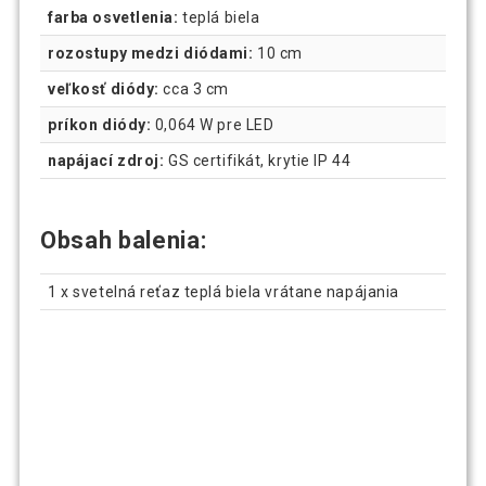
farba osvetlenia:
teplá biela
rozostupy medzi diódami:
10 cm
veľkosť diódy:
cca 3 cm
príkon diódy:
0,064 W pre LED
napájací zdroj:
GS certifikát, krytie IP 44
Obsah balenia:
1 x svetelná reťaz teplá biela vrátane napájania