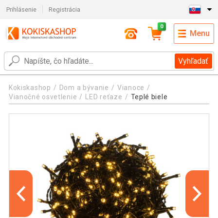
Prihlásenie
Registrácia
0
Menu
Vyhľadať
Kokiskashop
Dom a bývanie
Vianoce
Vianočné osvetlenie
LED reťaze
Teplé biele