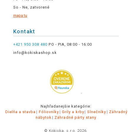
So - Ne, zatvorené
mapa tu
Kontakt
+421 950 308 480
PO - PIA, 08:00 - 16:00
info@kokiskashop.sk
.
Najhľadanejšie kategórie:
Dielňa a stavba
Fóliovníky
Grily a krby
Slnečníky
Záhradný
nábytok
Záhradné párty stany
© Kokiska, s.r.o. 2026.