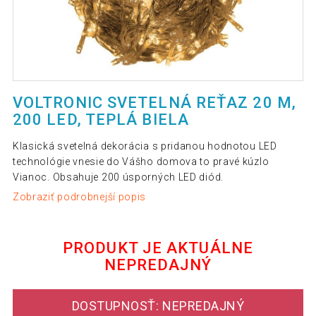
VOLTRONIC SVETELNÁ REŤAZ 20 M,
200 LED, TEPLÁ BIELA
Klasická svetelná dekorácia s pridanou hodnotou LED
technológie vnesie do Vášho domova to pravé kúzlo
Vianoc. Obsahuje 200 úsporných LED diód.
Zobraziť podrobnejší popis
PRODUKT JE AKTUÁLNE
NEPREDAJNÝ
DOSTUPNOSŤ: NEPREDAJNÝ