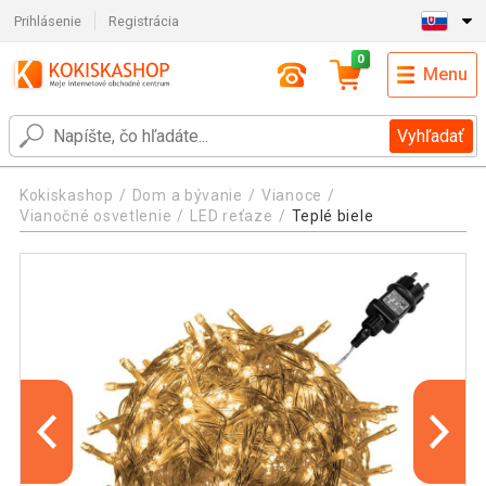
Prihlásenie
Registrácia
0
Menu
Vyhľadať
Kokiskashop
Dom a bývanie
Vianoce
Vianočné osvetlenie
LED reťaze
Teplé biele