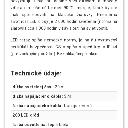
nevyžarujú teplo, sú odolné voči otrasom a môžete
vďaka nim ušetriť takmer 90 % energie, ktoré by ste
inak spotrebovali na klasické žiarovky. Priemerná
životnosť LED diódy je 2 000 hodín svietenia (normálna
žiarovka cca 1 000 hodín v závislosti na svietivosti).
LED reťaz spĺňa nemecké normy, je na ňu vystavený
certifikát bezpečnosti GS a spĺňa stupeň krytia IP 44
(pre vonkajšie použitie). Bez blikajúcej funkcie.
Technické údaje:
dĺžka svetelnej časi:
20 m
dĺžka napájacieho kábla:
5 m
farba napájacieho kábla:
transparentná
200 LED diód
farba osvetlenia:
teplá biela