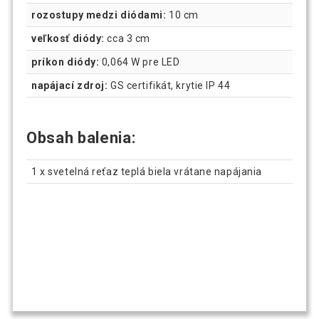
rozostupy medzi diódami:
10 cm
veľkosť diódy:
cca 3 cm
príkon diódy:
0,064 W pre LED
napájací zdroj:
GS certifikát, krytie IP 44
Obsah balenia:
1 x svetelná reťaz teplá biela vrátane napájania