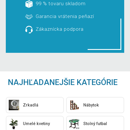
99 % tovaru skladom
Garancia vrátenia peňazí
Zákaznícka podpora
NAJHĽADANEJŠIE KATEGÓRIE
Zrkadlá
Nábytok
Umelé kvetiny
Stolný futbal