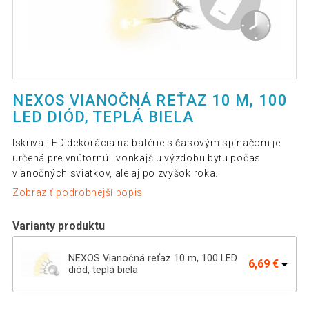
NEXOS VIANOČNÁ REŤAZ 10 M, 100
LED DIÓD, TEPLÁ BIELA
Iskrivá LED dekorácia na batérie s časovým spínačom je
určená pre vnútornú i vonkajšiu výzdobu bytu počas
vianočných sviatkov, ale aj po zvyšok roka.
Zobraziť podrobnejší popis
Varianty produktu
NEXOS Vianočná reťaz 10 m, 100 LED
6,69 €
diód, teplá biela
NEXOS Vianočná reťaz 5 m, 50 LED diód,
4,19 €