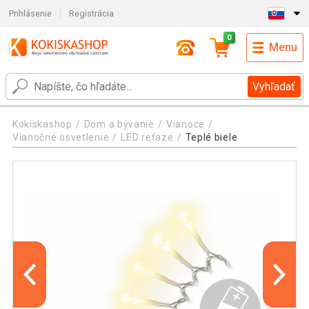
Prihlásenie
Registrácia
0
Menu
Vyhľadať
Kokiskashop
Dom a bývanie
Vianoce
Vianočné osvetlenie
LED reťaze
Teplé biele