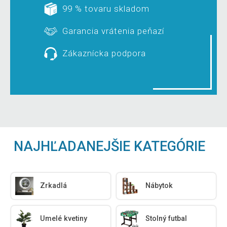
99 % tovaru skladom
Garancia vrátenia peňazí
Zákaznícka podpora
NAJHĽADANEJŠIE KATEGÓRIE
Zrkadlá
Nábytok
Umelé kvetiny
Stolný futbal