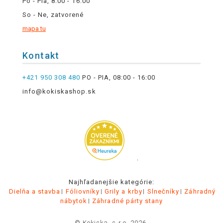
Po - Pia, 8:00 - 16:00
So - Ne, zatvorené
mapa tu
Kontakt
+421 950 308 480
PO - PIA, 08:00 - 16:00
info@kokiskashop.sk
.
Najhľadanejšie kategórie:
Dielňa a stavba
Fóliovníky
Grily a krby
Slnečníky
Záhradný
nábytok
Záhradné párty stany
© Kokiska, s.r.o. 2026.