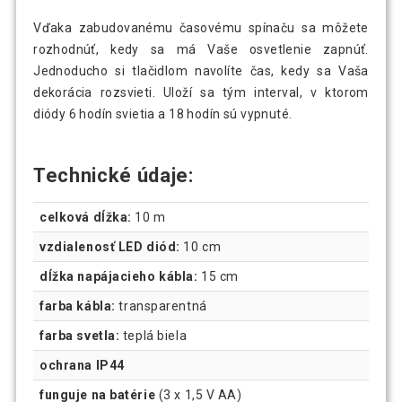
Vďaka zabudovanému časovému spínaču sa môžete
rozhodnúť, kedy sa má Vaše osvetlenie zapnúť.
Jednoducho si tlačidlom navolíte čas, kedy sa Vaša
dekorácia rozsvieti. Uloží sa tým interval, v ktorom
diódy 6 hodín svietia a 18 hodín sú vypnuté.
Technické údaje:
celková dĺžka:
10 m
vzdialenosť LED diód:
10 cm
dĺžka napájacieho kábla:
15 cm
farba kábla:
transparentná
farba svetla:
teplá biela
ochrana IP44
funguje na batérie
(3 x 1,5 V AA)