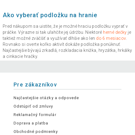
Ako vyberať podložku na hranie
Pred nákupom sa uistite, že je možné hraciu podložku vyprať v
práčke. Výrazne si tak uľahčíte jej údržbu. Niektoré
herné dečky
je
taktiež možné zväčšiť a využívať dlhšie ako len
do 6 mesiacov
.
Rovnako si overte koľko aktivít dokáže podložka ponúknuť.
Najčastejšie bývajú zrkadlá, rozkladacia knižka, hryzátka, hrkálky
a cinkacie hračky.
Pre zákazníkov
Najčastejšie otázky a odpovede
Odstúpiť od zmluvy
Reklamačný formulár
Doprava a platba
Obchodné podmienky