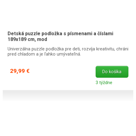
Detská puzzle podložka s písmenami a číslami
189x189 cm, mod
Univerzálna puzzle podložka pre deti, rozvíja kreativitu, chráni
pred chladom a je ľahko umývateľná.
29,99 €
Do košíka
3 týždne