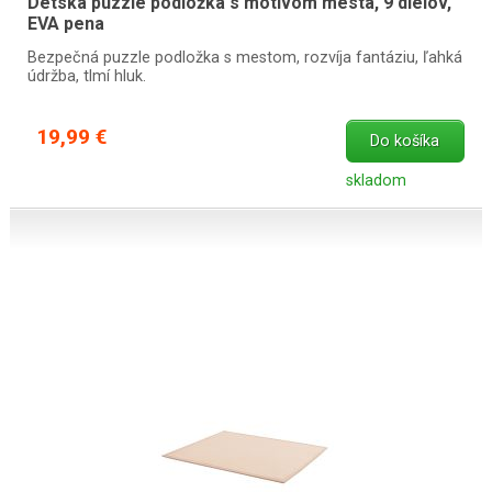
Detská puzzle podložka s motívom mesta, 9 dielov,
EVA pena
Bezpečná puzzle podložka s mestom, rozvíja fantáziu, ľahká
údržba, tlmí hluk.
19,99 €
Do košíka
skladom