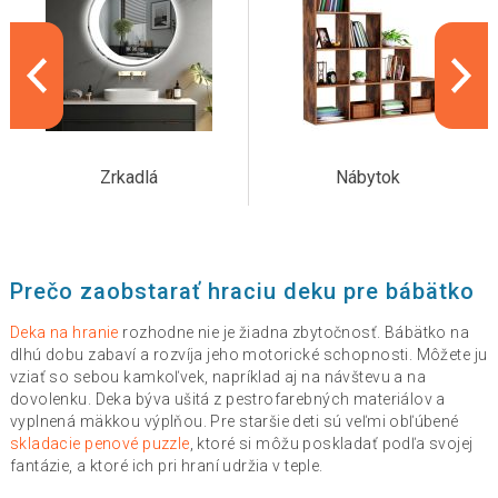
Zrkadlá
Nábytok
Prečo zaobstarať hraciu deku pre bábätko
Deka na hranie
rozhodne nie je žiadna zbytočnosť. Bábätko na
dlhú dobu zabaví a rozvíja jeho motorické schopnosti. Môžete ju
vziať so sebou kamkoľvek, napríklad aj na návštevu a na
dovolenku. Deka býva ušitá z pestrofarebných materiálov a
vyplnená mäkkou výplňou. Pre staršie deti sú veľmi obľúbené
skladacie penové puzzle
, ktoré si môžu poskladať podľa svojej
fantázie, a ktoré ich pri hraní udržia v teple.