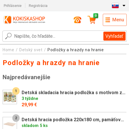
Prihlásenie
Registrácia
0
Menu
Vyhľadať
Home
Detský svet
Podložky a hrazdy na hranie
Podložky a hrazdy na hranie
Najpredávanejšie
1
Detská skladacia hracia podložka s motívom zvieratiek 176x19
3 týždne
29,99 €
2
Detská hracia podložka 220x180 cm, pamäťová pena, béžová
skladom 5 ks