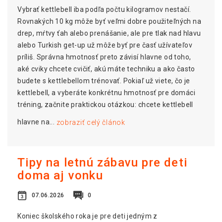
Vybrať kettlebell iba podľa počtu kilogramov nestačí.
Rovnakých 10 kg môže byť veľmi dobre použiteľných na
drep, mŕtvy ťah alebo prenášanie, ale pre tlak nad hlavu
alebo Turkish get-up už môže byť pre časť užívateľov
príliš. Správna hmotnosť preto závisí hlavne od toho,
aké cviky chcete cvičiť, akú máte techniku ​​a ako často
budete s kettlebellom trénovať. Pokiaľ už viete, čo je
kettlebell, a vyberáte konkrétnu hmotnosť pre domáci
tréning, začnite praktickou otázkou: chcete kettlebell
hlavne na...
zobraziť celý článok
Tipy na letnú zábavu pre deti
doma aj vonku
07.06.2026
0
Koniec školského roka je pre deti jedným z