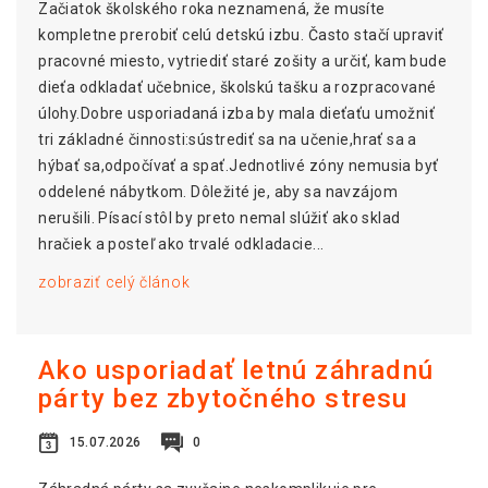
Začiatok školského roka neznamená, že musíte
kompletne prerobiť celú detskú izbu. Často stačí upraviť
pracovné miesto, vytriediť staré zošity a určiť, kam bude
dieťa odkladať učebnice, školskú tašku a rozpracované
úlohy.Dobre usporiadaná izba by mala dieťaťu umožniť
tri základné činnosti:sústrediť sa na učenie,hrať sa a
hýbať sa,odpočívať a spať.Jednotlivé zóny nemusia byť
oddelené nábytkom. Dôležité je, aby sa navzájom
nerušili. Písací stôl by preto nemal slúžiť ako sklad
hračiek a posteľ ako trvalé odkladacie...
zobraziť celý článok
Ako usporiadať letnú záhradnú
párty bez zbytočného stresu
15.07.2026
0