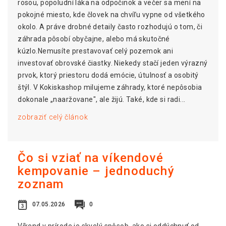
rosou, popoludní láka na odpočinok a večer sa mení na
pokojné miesto, kde človek na chvíľu vypne od všetkého
okolo. A práve drobné detaily často rozhodujú o tom, či
záhrada pôsobí obyčajne, alebo má skutočné
kúzlo.Nemusíte prestavovať celý pozemok ani
investovať obrovské čiastky. Niekedy stačí jeden výrazný
prvok, ktorý priestoru dodá emócie, útulnosť a osobitý
štýl. V Kokiskashop milujeme záhrady, ktoré nepôsobia
dokonale „naaržovane", ale žijú. Také, kde si radi...
zobraziť celý článok
Čo si vziať na víkendové
kempovanie – jednoduchý
zoznam
07.05.2026
0
Víkend v prírode je skvelý spôsob, ako si oddýchnuť od