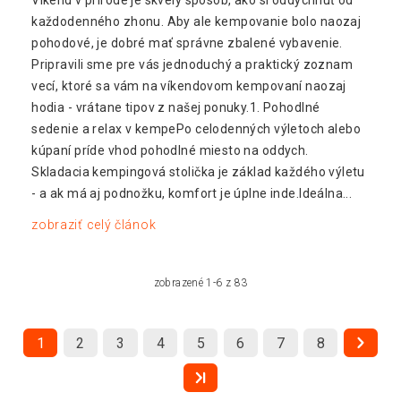
každodenného zhonu. Aby ale kempovanie bolo naozaj
pohodové, je dobré mať správne zbalené vybavenie.
Pripravili sme pre vás jednoduchý a praktický zoznam
vecí, ktoré sa vám na víkendovom kempovaní naozaj
hodia - vrátane tipov z našej ponuky.1. Pohodlné
sedenie a relax v kempePo celodenných výletoch alebo
kúpaní príde vhod pohodlné miesto na oddych.
Skladacia kempingová stolička je základ každého výletu
- a ak má aj podnožku, komfort je úplne inde.Ideálna...
zobraziť celý článok
zobrazené 1-6 z 83
1
2
3
4
5
6
7
8