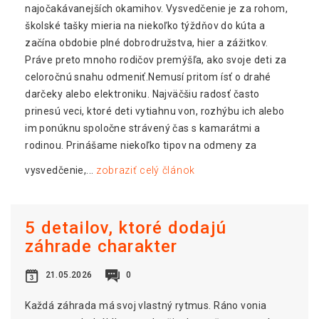
najočakávanejších okamihov. Vysvedčenie je za rohom,
školské tašky mieria na niekoľko týždňov do kúta a
začína obdobie plné dobrodružstva, hier a zážitkov.
Práve preto mnoho rodičov premýšľa, ako svoje deti za
celoročnú snahu odmeniť.Nemusí pritom ísť o drahé
darčeky alebo elektroniku. Najväčšiu radosť často
prinesú veci, ktoré deti vytiahnu von, rozhýbu ich alebo
im ponúknu spoločne strávený čas s kamarátmi a
rodinou. Prinášame niekoľko tipov na odmeny za
vysvedčenie,...
zobraziť celý článok
5 detailov, ktoré dodajú
záhrade charakter
21.05.2026
0
Každá záhrada má svoj vlastný rytmus. Ráno vonia