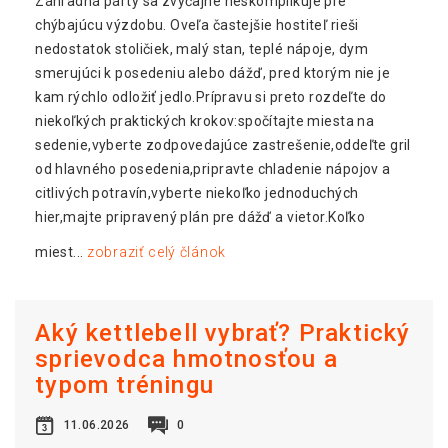
Záhradná párty sa zvyčajne neskomplikuje pre
chýbajúcu výzdobu. Oveľa častejšie hostiteľ rieši
nedostatok stoličiek, malý stan, teplé nápoje, dym
smerujúci k posedeniu alebo dážď, pred ktorým nie je
kam rýchlo odložiť jedlo.Prípravu si preto rozdeľte do
niekoľkých praktických krokov:spočítajte miesta na
sedenie,vyberte zodpovedajúce zastrešenie,oddeľte gril
od hlavného posedenia,pripravte chladenie nápojov a
citlivých potravín,vyberte niekoľko jednoduchých
hier,majte pripravený plán pre dážď a vietor.Koľko
miest...
zobraziť celý článok
Aký kettlebell vybrať? Praktický
sprievodca hmotnosťou a
typom tréningu
11.06.2026
0