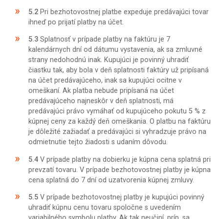
5.2
Pri bezhotovostnej platbe expeduje predávajúci tovar
ihneď po prijatí platby na účet.
5.3
Splatnosť v prípade platby na faktúru je 7
kalendárnych dní od dátumu vystavenia, ak sa zmluvné
strany nedohodnú inak. Kupujúci je povinný uhradiť
čiastku tak, aby bola v deň splatnosti faktúry už pripísaná
na účet predávajúceho, inak sa kupujúci ocitne v
omeškaní. Ak platba nebude pripísaná na účet
predávajúceho najneskôr v deň splatnosti, má
predávajúci právo vymáhať od kupujúceho pokutu 5 % z
kúpnej ceny za každý deň omeškania. O platbu na faktúru
je dôležité zažiadať a predávajúci si vyhradzuje právo na
odmietnutie tejto žiadosti s udaním dôvodu.
5.4
V prípade platby na dobierku je kúpna cena splatná pri
prevzatí tovaru. V prípade bezhotovostnej platby je kúpna
cena splatná do 7 dní od uzatvorenia kúpnej zmluvy.
5.5
V prípade bezhotovostnej platby je kupujúci povinný
uhradiť kúpnu cenu tovaru spoločne s uvedením
variabilného symbolu platby. Ak tak neučiní, príp. sa