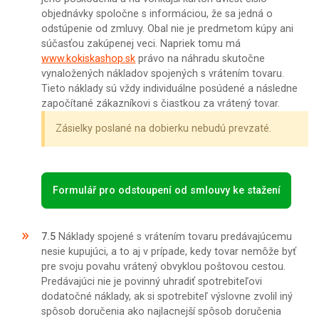
objednávky spoločne s informáciou, že sa jedná o
odstúpenie od zmluvy. Obal nie je predmetom kúpy ani
súčasťou zakúpenej veci. Napriek tomu má
www.kokiskashop.sk
právo na náhradu skutočne
vynaložených nákladov spojených s vrátením tovaru.
Tieto náklady sú vždy individuálne posúdené a následne
započítané zákazníkovi s čiastkou za vrátený tovar.
Zásielky poslané na dobierku nebudú prevzaté.
Formulář pro odstoupení od smlouvy ke stažení
7.5
Náklady spojené s vrátením tovaru predávajúcemu
nesie kupujúci, a to aj v prípade, kedy tovar nemôže byť
pre svoju povahu vrátený obvyklou poštovou cestou.
Predávajúci nie je povinný uhradiť spotrebiteľovi
dodatočné náklady, ak si spotrebiteľ výslovne zvolil iný
spôsob doručenia ako najlacnejší spôsob doručenia