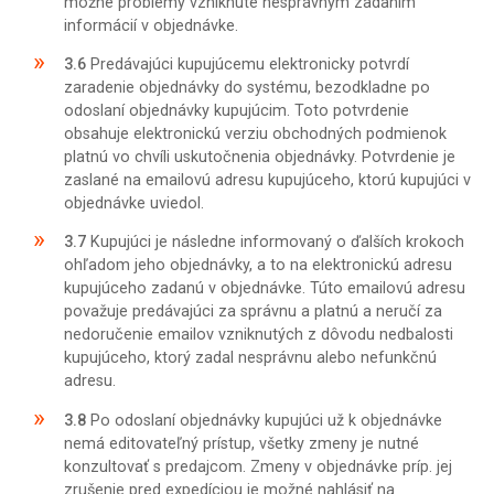
možné problémy vzniknuté nesprávnym zadaním
informácií v objednávke.
3.6
Predávajúci kupujúcemu elektronicky potvrdí
zaradenie objednávky do systému, bezodkladne po
odoslaní objednávky kupujúcim. Toto potvrdenie
obsahuje elektronickú verziu obchodných podmienok
platnú vo chvíli uskutočnenia objednávky. Potvrdenie je
zaslané na emailovú adresu kupujúceho, ktorú kupujúci v
objednávke uviedol.
3.7
Kupujúci je následne informovaný o ďalších krokoch
ohľadom jeho objednávky, a to na elektronickú adresu
kupujúceho zadanú v objednávke. Túto emailovú adresu
považuje predávajúci za správnu a platnú a neručí za
nedoručenie emailov vzniknutých z dôvodu nedbalosti
kupujúceho, ktorý zadal nesprávnu alebo nefunkčnú
adresu.
3.8
Po odoslaní objednávky kupujúci už k objednávke
nemá editovateľný prístup, všetky zmeny je nutné
konzultovať s predajcom. Zmeny v objednávke príp. jej
zrušenie pred expedíciou je možné nahlásiť na