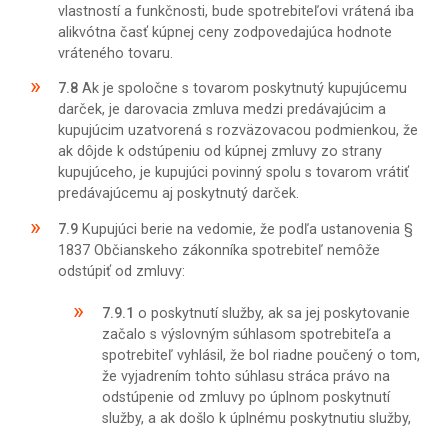
vlastností a funkčnosti, bude spotrebiteľovi vrátená iba
alikvótna časť kúpnej ceny zodpovedajúca hodnote
vráteného tovaru.
7.8
Ak je spoločne s tovarom poskytnutý kupujúcemu
darček, je darovacia zmluva medzi predávajúcim a
kupujúcim uzatvorená s rozväzovacou podmienkou, že
ak dôjde k odstúpeniu od kúpnej zmluvy zo strany
kupujúceho, je kupujúci povinný spolu s tovarom vrátiť
predávajúcemu aj poskytnutý darček.
7.9
Kupujúci berie na vedomie, že podľa ustanovenia §
1837 Občianskeho zákonníka spotrebiteľ nemôže
odstúpiť od zmluvy:
7.9.1
o poskytnutí služby, ak sa jej poskytovanie
začalo s výslovným súhlasom spotrebiteľa a
spotrebiteľ vyhlásil, že bol riadne poučený o tom,
že vyjadrením tohto súhlasu stráca právo na
odstúpenie od zmluvy po úplnom poskytnutí
služby, a ak došlo k úplnému poskytnutiu služby,