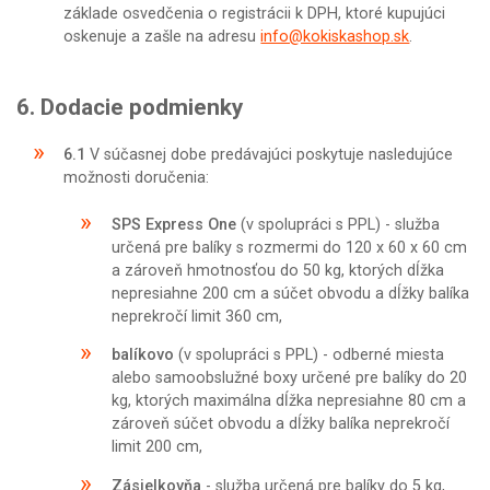
základe osvedčenia o registrácii k DPH, ktoré kupujúci
oskenuje a zašle na adresu
info@kokiskashop.sk
.
6. Dodacie podmienky
6.1
V súčasnej dobe predávajúci poskytuje nasledujúce
možnosti doručenia:
SPS Express One
(v spolupráci s PPL) - služba
určená pre balíky s rozmermi do 120 x 60 x 60 cm
a zároveň hmotnosťou do 50 kg, ktorých dĺžka
nepresiahne 200 cm a súčet obvodu a dĺžky balíka
neprekročí limit 360 cm,
balíkovo
(v spolupráci s PPL) - odberné miesta
alebo samoobslužné boxy určené pre balíky do 20
kg, ktorých maximálna dĺžka nepresiahne 80 cm a
zároveň súčet obvodu a dĺžky balíka neprekročí
limit 200 cm,
Zásielkovňa
- služba určená pre balíky do 5 kg,