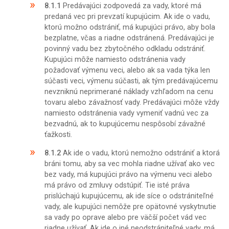
8.1.1
Predávajúci zodpovedá za vady, ktoré má
predaná vec pri prevzatí kupujúcim. Ak ide o vadu,
ktorú možno odstrániť, má kupujúci právo, aby bola
bezplatne, včas a riadne odstránená. Predávajúci je
povinný vadu bez zbytočného odkladu odstrániť.
Kupujúci môže namiesto odstránenia vady
požadovať výmenu veci, alebo ak sa vada týka len
súčasti veci, výmenu súčasti, ak tým predávajúcemu
nevzniknú neprimerané náklady vzhľadom na cenu
tovaru alebo závažnosť vady. Predávajúci môže vždy
namiesto odstránenia vady vymeniť vadnú vec za
bezvadnú, ak to kupujúcemu nespôsobí závažné
ťažkosti.
8.1.2
Ak ide o vadu, ktorú nemožno odstrániť a ktorá
bráni tomu, aby sa vec mohla riadne užívať ako vec
bez vady, má kupujúci právo na výmenu veci alebo
má právo od zmluvy odstúpiť. Tie isté práva
prislúchajú kupujúcemu, ak ide síce o odstrániteľné
vady, ale kupujúci nemôže pre opätovné vyskytnutie
sa vady po oprave alebo pre väčší počet vád vec
riadne užívať. Ak ide o iné neodstrániteľné vady, má