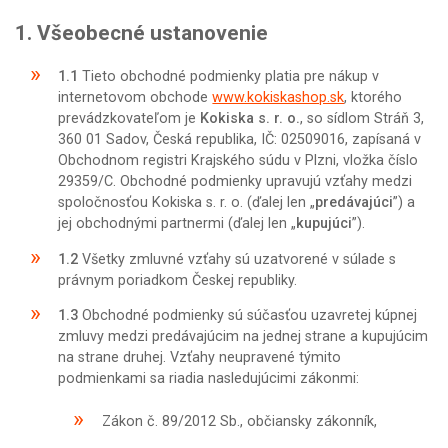
1. Všeobecné ustanovenie
1.1
Tieto obchodné podmienky platia pre nákup v
internetovom obchode
www.kokiskashop.sk
, ktorého
prevádzkovateľom je
Kokiska s. r. o.
, so sídlom Stráň 3,
360 01 Sadov, Česká republika, IČ: 02509016, zapísaná v
Obchodnom registri Krajského súdu v Plzni, vložka číslo
29359/C. Obchodné podmienky upravujú vzťahy medzi
spoločnosťou Kokiska s. r. o. (ďalej len „
predávajúci
”) a
jej obchodnými partnermi (ďalej len „
kupujúci
”).
1.2
Všetky zmluvné vzťahy sú uzatvorené v súlade s
právnym poriadkom Českej republiky.
1.3
Obchodné podmienky sú súčasťou uzavretej kúpnej
zmluvy medzi predávajúcim na jednej strane a kupujúcim
na strane druhej. Vzťahy neupravené týmito
podmienkami sa riadia nasledujúcimi zákonmi:
Zákon č. 89/2012 Sb., občiansky zákonník,