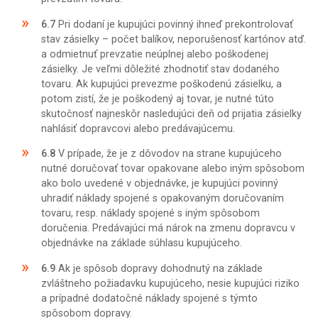
6.7
Pri dodaní je kupujúci povinný ihneď prekontrolovať
stav zásielky – počet balíkov, neporušenosť kartónov atď.
a odmietnuť prevzatie neúplnej alebo poškodenej
zásielky. Je veľmi dôležité zhodnotiť stav dodaného
tovaru. Ak kupujúci prevezme poškodenú zásielku, a
potom zistí, že je poškodený aj tovar, je nutné túto
skutočnosť najneskôr nasledujúci deň od prijatia zásielky
nahlásiť dopravcovi alebo predávajúcemu.
6.8
V prípade, že je z dôvodov na strane kupujúceho
nutné doručovať tovar opakovane alebo iným spôsobom
ako bolo uvedené v objednávke, je kupujúci povinný
uhradiť náklady spojené s opakovaným doručovaním
tovaru, resp. náklady spojené s iným spôsobom
doručenia. Predávajúci má nárok na zmenu dopravcu v
objednávke na základe súhlasu kupujúceho.
6.9
Ak je spôsob dopravy dohodnutý na základe
zvláštneho požiadavku kupujúceho, nesie kupujúci riziko
a prípadné dodatočné náklady spojené s týmto
spôsobom dopravy.