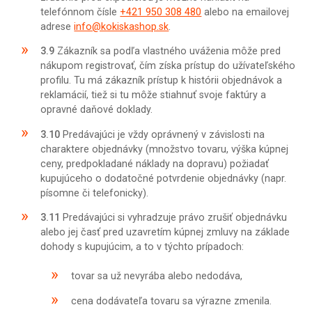
telefónnom čísle
+421 950 308 480
alebo na emailovej
adrese
info@kokiskashop.sk
.
3.9
Zákazník sa podľa vlastného uváženia môže pred
nákupom registrovať, čím získa prístup do užívateľského
profilu. Tu má zákazník prístup k histórii objednávok a
reklamácií, tiež si tu môže stiahnuť svoje faktúry a
opravné daňové doklady.
3.10
Predávajúci je vždy oprávnený v závislosti na
charaktere objednávky (množstvo tovaru, výška kúpnej
ceny, predpokladané náklady na dopravu) požiadať
kupujúceho o dodatočné potvrdenie objednávky (napr.
písomne či telefonicky).
3.11
Predávajúci si vyhradzuje právo zrušiť objednávku
alebo jej časť pred uzavretím kúpnej zmluvy na základe
dohody s kupujúcim, a to v týchto prípadoch:
tovar sa už nevyrába alebo nedodáva,
cena dodávateľa tovaru sa výrazne zmenila.