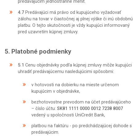
predávajúcim jednostranne meniť.
4.7
Predávajúci má právo od kupujúceho vyžadovať
zálohu na tovar v čiastočnej aj plnej výške či inú obdobnú
platbu. O tejto skutočnosti je vždy kupujúci informovaný
pred uzavretím kúpnej zmluvy.
5. Platobné podmienky
5.1
Cenu objednávky podľa kúpnej zmluvy môže kupujúci
uhradiť predávajúcemu nasledujúcimi spôsobmi:
v hotovosti na dobierku na mieste určenom
kupujúcim v objednávke,
bezhotovostne prevodom na účet predávajúceho
– číslo účtu:
SK81 1111 0000 0012 7238 8007
vedený u spoločnosti UniCredit Bank,
platbou na faktúru - po predchádzajúcej dohode s
predávajúcim.