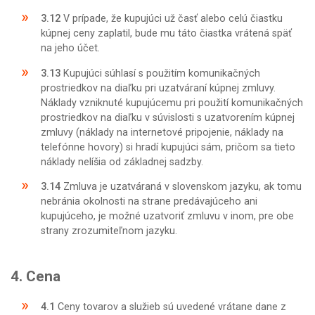
3.12
V prípade, že kupujúci už časť alebo celú čiastku
kúpnej ceny zaplatil, bude mu táto čiastka vrátená späť
na jeho účet.
3.13
Kupujúci súhlasí s použitím komunikačných
prostriedkov na diaľku pri uzatváraní kúpnej zmluvy.
Náklady vzniknuté kupujúcemu pri použití komunikačných
prostriedkov na diaľku v súvislosti s uzatvorením kúpnej
zmluvy (náklady na internetové pripojenie, náklady na
telefónne hovory) si hradí kupujúci sám, pričom sa tieto
náklady nelíšia od základnej sadzby.
3.14
Zmluva je uzatváraná v slovenskom jazyku, ak tomu
nebránia okolnosti na strane predávajúceho ani
kupujúceho, je možné uzatvoriť zmluvu v inom, pre obe
strany zrozumiteľnom jazyku.
4. Cena
4.1
Ceny tovarov a služieb sú uvedené vrátane dane z