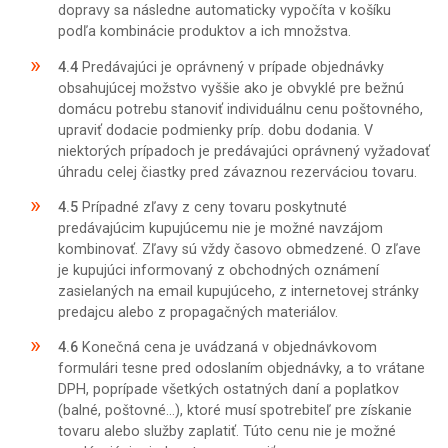
dopravy sa následne automaticky vypočíta v košíku
podľa kombinácie produktov a ich množstva.
4.4
Predávajúci je oprávnený v prípade objednávky
obsahujúcej možstvo vyššie ako je obvyklé pre bežnú
domácu potrebu stanoviť individuálnu cenu poštovného,
upraviť dodacie podmienky príp. dobu dodania. V
niektorých prípadoch je predávajúci oprávnený vyžadovať
úhradu celej čiastky pred závaznou rezerváciou tovaru.
4.5
Prípadné zľavy z ceny tovaru poskytnuté
predávajúcim kupujúcemu nie je možné navzájom
kombinovať. Zľavy sú vždy časovo obmedzené. O zľave
je kupujúci informovaný z obchodných oznámení
zasielaných na email kupujúceho, z internetovej stránky
predajcu alebo z propagačných materiálov.
4.6
Konečná cena je uvádzaná v objednávkovom
formulári tesne pred odoslaním objednávky, a to vrátane
DPH, poprípade všetkých ostatných daní a poplatkov
(balné, poštovné...), ktoré musí spotrebiteľ pre získanie
tovaru alebo služby zaplatiť. Túto cenu nie je možné