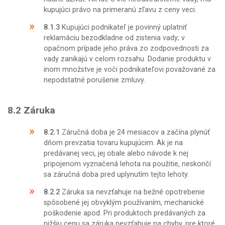
kupujúci právo na primeranú zľavu z ceny veci.
8.1.3
Kupujúci podnikateľ je povinný uplatniť
reklamáciu bezodkladne od zistenia vady; v
opačnom prípade jeho práva zo zodpovednosti za
vady zanikajú v celom rozsahu. Dodanie produktu v
inom množstve je voči podnikateľovi považované za
nepodstatné porušenie zmluvy.
8.2
Záruka
8.2.1
Záručná doba je 24 mesiacov a začína plynúť
dňom prevzatia tovaru kupujúcim. Ak je na
predávanej veci, jej obale alebo návode k nej
pripojenom vyznačená lehota na použitie, neskončí
sa záručná doba pred uplynutím tejto lehoty.
8.2.2
Záruka sa nevzťahuje na bežné opotrebenie
spôsobené jej obvyklým používaním, mechanické
poškodenie apod. Pri produktoch predávaných za
nižšiu cenu sa záruka nevzťahuje na chyby, pre ktoré