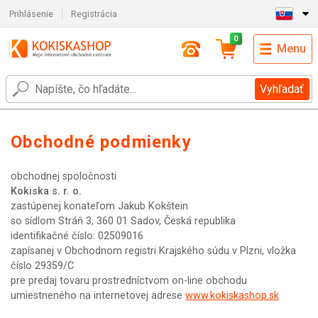
Prihlásenie
Registrácia
0
Menu
Vyhľadať
Obchodné podmienky
obchodnej spoločnosti
Kokiska s. r. o.
zastúpenej konateľom Jakub Kokštein
so sídlom Stráň 3, 360 01 Sadov, Česká republika
identifikačné číslo: 02509016
zapísanej v Obchodnom registri Krajského súdu v Plzni, vložka
číslo 29359/C
pre predaj tovaru prostredníctvom on-line obchodu
umiestneného na internetovej adrese
www.kokiskashop.sk