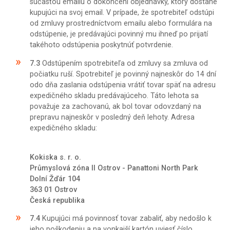
súčasťou emailu o dokončení objednávky, ktorý dostane
kupujúci na svoj email. V prípade, že spotrebiteľ odstúpi
od zmluvy prostredníctvom emailu alebo formulára na
odstúpenie, je predávajúci povinný mu ihneď po prijatí
takéhoto odstúpenia poskytnúť potvrdenie.
7.3
Odstúpením spotrebiteľa od zmluvy sa zmluva od
počiatku ruší. Spotrebiteľ je povinný najneskôr do 14 dní
odo dňa zaslania odstúpenia vrátiť tovar späť na adresu
expedičného skladu predávajúceho. Táto lehota sa
považuje za zachovanú, ak bol tovar odovzdaný na
prepravu najneskôr v posledný deň lehoty. Adresa
expedičného skladu:
Kokiska s. r. o.
Průmyslová zóna II Ostrov - Panattoni North Park
Dolní Žďár 104
363 01 Ostrov
Česká republika
7.4
Kupujúci má povinnosť tovar zabaliť, aby nedošlo k
jeho poškodeniu a na vonkajší kartón uviesť číslo