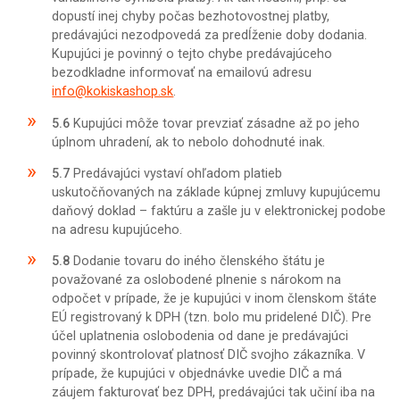
dopustí inej chyby počas bezhotovostnej platby,
predávajúci nezodpovedá za predĺženie doby dodania.
Kupujúci je povinný o tejto chybe predávajúceho
bezodkladne informovať na emailovú adresu
info@kokiskashop.sk
.
5.6
Kupujúci môže tovar prevziať zásadne až po jeho
úplnom uhradení, ak to nebolo dohodnuté inak.
5.7
Predávajúci vystaví ohľadom platieb
uskutočňovaných na základe kúpnej zmluvy kupujúcemu
daňový doklad – faktúru a zašle ju v elektronickej podobe
na adresu kupujúceho.
5.8
Dodanie tovaru do iného členského štátu je
považované za oslobodené plnenie s nárokom na
odpočet v prípade, že je kupujúci v inom členskom štáte
EÚ registrovaný k DPH (tzn. bolo mu pridelené DIČ). Pre
účel uplatnenia oslobodenia od dane je predávajúci
povinný skontrolovať platnosť DIČ svojho zákazníka. V
prípade, že kupujúci v objednávke uvedie DIČ a má
záujem fakturovať bez DPH, predávajúci tak učiní iba na