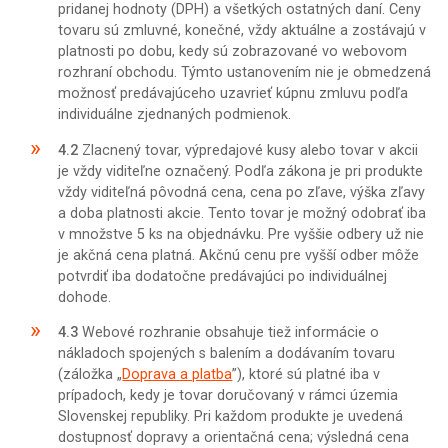
pridanej hodnoty (DPH) a všetkých ostatných daní. Ceny
tovaru sú zmluvné, konečné, vždy aktuálne a zostávajú v
platnosti po dobu, kedy sú zobrazované vo webovom
rozhraní obchodu. Týmto ustanovením nie je obmedzená
možnosť predávajúceho uzavrieť kúpnu zmluvu podľa
individuálne zjednaných podmienok.
4.2
Zlacnený tovar, výpredajové kusy alebo tovar v akcii
je vždy viditeľne označený. Podľa zákona je pri produkte
vždy viditeľná pôvodná cena, cena po zľave, výška zľavy
a doba platnosti akcie. Tento tovar je možný odobrať iba
v množstve 5 ks na objednávku. Pre vyššie odbery už nie
je akčná cena platná. Akčnú cenu pre vyšší odber môže
potvrdiť iba dodatočne predávajúci po individuálnej
dohode.
4.3
Webové rozhranie obsahuje tiež informácie o
nákladoch spojených s balením a dodávaním tovaru
(záložka „
Doprava a platba
”), ktoré sú platné iba v
prípadoch, kedy je tovar doručovaný v rámci územia
Slovenskej republiky. Pri každom produkte je uvedená
dostupnosť dopravy a orientačná cena; výsledná cena