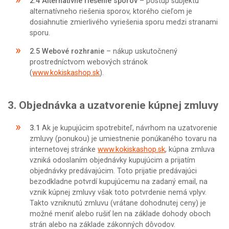
2.4
Alternatívne riešenie sporov
– postup subjektu
alternatívneho riešenia sporov, ktorého cieľom je
dosiahnutie zmierlivého vyriešenia sporu medzi stranami
sporu.
2.5
Webové rozhranie
– nákup uskutočnený
prostredníctvom webových stránok
(
www.kokiskashop.sk
).
3. Objednávka a uzatvorenie kúpnej zmluvy
3.1
Ak je kupujúcim spotrebiteľ, návrhom na uzatvorenie
zmluvy (ponukou) je umiestnenie ponúkaného tovaru na
internetovej stránke
www.kokiskashop.sk
, kúpna zmluva
vzniká odoslaním objednávky kupujúcim a prijatím
objednávky predávajúcim. Toto prijatie predávajúci
bezodkladne potvrdí kupujúcemu na zadaný email, na
vznik kúpnej zmluvy však toto potvrdenie nemá vplyv.
Takto vzniknutú zmluvu (vrátane dohodnutej ceny) je
možné meniť alebo rušiť len na základe dohody oboch
strán alebo na základe zákonných dôvodov.