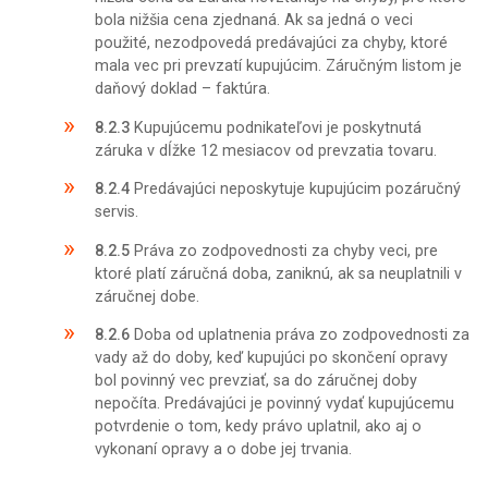
bola nižšia cena zjednaná. Ak sa jedná o veci
použité, nezodpovedá predávajúci za chyby, ktoré
mala vec pri prevzatí kupujúcim. Záručným listom je
daňový doklad – faktúra.
8.2.3
Kupujúcemu podnikateľovi je poskytnutá
záruka v dĺžke 12 mesiacov od prevzatia tovaru.
8.2.4
Predávajúci neposkytuje kupujúcim pozáručný
servis.
8.2.5
Práva zo zodpovednosti za chyby veci, pre
ktoré platí záručná doba, zaniknú, ak sa neuplatnili v
záručnej dobe.
8.2.6
Doba od uplatnenia práva zo zodpovednosti za
vady až do doby, keď kupujúci po skončení opravy
bol povinný vec prevziať, sa do záručnej doby
nepočíta. Predávajúci je povinný vydať kupujúcemu
potvrdenie o tom, kedy právo uplatnil, ako aj o
vykonaní opravy a o dobe jej trvania.