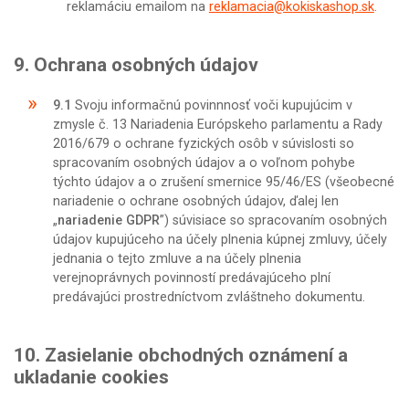
reklamáciu emailom na
reklamacia@kokiskashop.sk
.
9. Ochrana osobných údajov
9.1
Svoju informačnú povinnnosť voči kupujúcim v
zmysle č. 13 Nariadenia Európskeho parlamentu a Rady
2016/679 o ochrane fyzických osôb v súvislosti so
spracovaním osobných údajov a o voľnom pohybe
týchto údajov a o zrušení smernice 95/46/ES (všeobecné
nariadenie o ochrane osobných údajov, ďalej len
„
nariadenie GDPR
”) súvisiace so spracovaním osobných
údajov kupujúceho na účely plnenia kúpnej zmluvy, účely
jednania o tejto zmluve a na účely plnenia
verejnoprávnych povinností predávajúceho plní
predávajúci prostredníctvom zvláštneho dokumentu.
10. Zasielanie obchodných oznámení a
ukladanie cookies