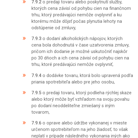
7.9.2
o predaji tovaru alebo poskytnutí služby,
ktorých cena závisí od pohybu cien na finančnom
trhu, ktorý predávajúci nemôže ovplyvniť a ku
ktorému môže dôjsť počas plynutia lehoty na
odstúpenie od zmluvy,
7.9.3
o dodaní alkoholických nápojov, ktorých
cena bola dohodnutá v čase uzatvorenia zmluvy,
pričom ich dodanie je možné uskutočniť najskôr
po 30 dňoch a ich cena závisí od pohybu cien na
trhu, ktoré predávajúci nemôže ovplyvniť,
7.9.4
o dodávke tovaru, ktorá bolo upravená podľa
priania spotrebiteľa alebo pre jeho osobu,
7.9.5
o predaji tovaru, ktorý podlieha rýchlej skaze
alebo ktorý môže byť vzhľadom na svoju povahu
po dodaní neoddeliteľne zmiešaný s iným
tovarom,
7.9.6
o oprave alebo údržbe vykonanej v mieste
určenom spotrebiteľom na jeho žiadosť; to však
neplatí v prípade následného vykonania iných ako