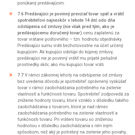
ponúkaný predávajúcim.
7.6
Predávajúci je povinný prevziať tovar späť a vrátiť
spotrebiteľovi najneskôr v lehote 14 dní odo dňa
odstúpenia od zmluvy (nie však pred tým, ako je
predávajúcemu doručený tovar)
cenu zaplatenú za
tovar vrátane poštovného – tzn. hodnotu objednávky.
Predávajúci sumu vráti bezhotovostne na účet určený
kupujúcim. Ak kupujúci odstúpi do kúpnej zmluvy,
predávajúci nie je povinný vrátiť mu prijaté peňažné
prostriedky skôr, ako mu kupujúci tovar vráti.
7.7
V rámci zákonnej lehoty na odstúpenie od zmluvy
bez uvedenia dôvodu je spotrebiteľ oprávnený vyskúšať
tovar v rámci zaobchádzania potrebného na zistenie
vlastností a funkčnosti tovaru. Spotrebiteľ zodpovedá za
zníženie hodnoty tovaru, ktoré vzniklo v dôsledku takého
zaobchádzania s tovarom, ktoré je nad rámec
zaobchádzania potrebného na zistenie vlastností a
funkčnosti tovaru. Pri vrátení tovaru so zníženou
hodnotou v dôsledku zaobchádzania s ním iným
spôsobom, než aký je potrebný na zistenie jeho povahy,