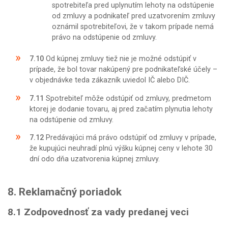
spotrebiteľa pred uplynutím lehoty na odstúpenie
od zmluvy a podnikateľ pred uzatvorením zmluvy
oznámil spotrebiteľovi, že v takom prípade nemá
právo na odstúpenie od zmluvy.
7.10
Od kúpnej zmluvy tiež nie je možné odstúpiť v
prípade, že bol tovar nakúpený pre podnikateľské účely –
v objednávke teda zákazník uviedol IČ alebo DIČ.
7.11
Spotrebiteľ môže odstúpiť od zmluvy, predmetom
ktorej je dodanie tovaru, aj pred začatím plynutia lehoty
na odstúpenie od zmluvy.
7.12
Predávajúci má právo odstúpiť od zmluvy v prípade,
že kupujúci neuhradí plnú výšku kúpnej ceny v lehote 30
dní odo dňa uzatvorenia kúpnej zmluvy.
8. Reklamačný poriadok
8.1
Zodpovednosť za vady predanej veci