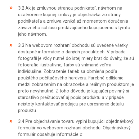
3.2
Ak je zmluvnou stranou podnikateľ, návrhom na
uzatvorenie kúpnej zmluvy je objednávka zo strany
podnikateľa a zmluva vzniká až momentom doručenia
záväzného súhlasu predávajúceho kupujúcemu s týmto
jeho návrhom.
3.3
Na webovom rozhraní obchodu sú uvedené všetky
dostupné informácie o daných produktoch. V prípade
fotografií je vždy nutné do istej miery brať do úvahy, že sú
fotografie ilustratívne, farby sú vnímané veľmi
individuálne. Zobrazenie farieb sa obmieňa podľa
použitého počítačového hardvéru. Farebné odlíšenie
medzi zobrazením na obrazovke a reálnym produktom je
preto nevyhnutné. Z toho dôvodu je kupujúci povinný si
starostlivo preštudovať aj popis produktu a v prípade
neistoty kontaktovať predajcu pre upresnenie detailu
produktu.
3.4
Pre objednávanie tovaru vyplní kupujúci objednávkový
formulár vo webovom rozhraní obchodu. Objednávkový
formulár obsahuje informácie o: