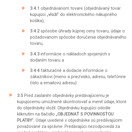
3.4.1
objednávanom tovare (objednávaný tovar
kupujúci „
vloží
” do elektronického nákupného
košíka),
3.4.2
spôsobe úhrady kúpnej ceny tovaru, údaje o
požadovanom spôsobe doručenia objednávaného
tovaru,
3.4.3
informácie o nákladoch spojených s
dodaním tovaru a
3.4.4
fakturačné a dodacie informácie o
zákazníkovi (meno a priezvisko, adresu, telefónne
číslo a emailovú adresu).
3.5
Pred zaslaním objednávky predávajúcemu je
kupujúcemu umožnené skontrolovať a meniť údaje, ktoré
do objednávky vložil. Objednávku kupujúci odošle
kliknutím na tlačidlo „
OBJEDNAŤ S POVINNOSŤOU
PLATBY
”. Údaje uvedené v objednávke sú predávajúcim
považované za správne. Predávajúci nezodpovedá za