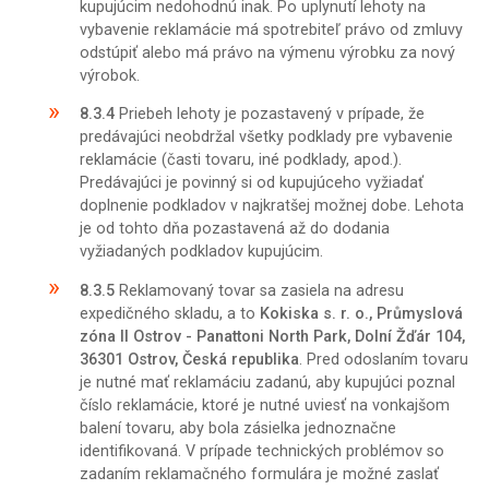
kupujúcim nedohodnú inak. Po uplynutí lehoty na
vybavenie reklamácie má spotrebiteľ právo od zmluvy
odstúpiť alebo má právo na výmenu výrobku za nový
výrobok.
8.3.4
Priebeh lehoty je pozastavený v prípade, že
predávajúci neobdržal všetky podklady pre vybavenie
reklamácie (časti tovaru, iné podklady, apod.).
Predávajúci je povinný si od kupujúceho vyžiadať
doplnenie podkladov v najkratšej možnej dobe. Lehota
je od tohto dňa pozastavená až do dodania
vyžiadaných podkladov kupujúcim.
8.3.5
Reklamovaný tovar sa zasiela na adresu
expedičného skladu, a to
Kokiska s. r. o., Průmyslová
zóna II Ostrov - Panattoni North Park, Dolní Žďár 104,
36301 Ostrov, Česká republika
. Pred odoslaním tovaru
je nutné mať reklamáciu zadanú, aby kupujúci poznal
číslo reklamácie, ktoré je nutné uviesť na vonkajšom
balení tovaru, aby bola zásielka jednoznačne
identifikovaná. V prípade technických problémov so
zadaním reklamačného formulára je možné zaslať