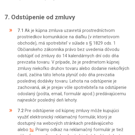
7. Odstúpenie od zmluvy
7.1
Ak je kúpna zmluva uzavretá prostredníctvom
prostriedkov komunikácie na diaľku (v internetovom
obchode), má spotrebiteľ v súlade s § 1829 ods. 1
Občianskeho zákonníka právo bez uvedenia dôvodu
odstúpiť od zmluvy do 14 kalendárnych dní odo dňa
prevzatia tovaru. V prípade, že je predmetom kúpnej
zmluvy niekoľko druhov tovaru alebo dodanie niekoľkých
častí, začína táto lehota plynúť odo dňa prevzatia
poslednej dodávky tovaru. Lehota na odstúpenie je
zachovaná, ak je prejav vôle spotrebiteľa na odstúpenie
odoslaný (pošta, email, formulár apod.) predávajúcemu
najneskôr posledný deň lehoty.
7.2
Pre odstúpenie od kúpnej zmluvy môže kupujúci
využiť elektronický reklamačný formulár, ktorý je
dostupný na webových stránkach predávajúceho
alebo
tu
. Priamy odkaz na reklamačný formulár je tiež