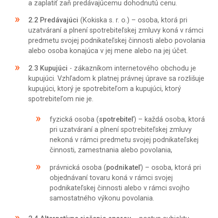
a zaplatiť zaň predávajúcemu dohodnutú cenu.
2.2
Predávajúci
(Kokiska s. r. o.) – osoba, ktorá pri
uzatváraní a plnení spotrebiteľskej zmluvy koná v rámci
predmetu svojej podnikateľskej činnosti alebo povolania
alebo osoba konajúca v jej mene alebo na jej účet.
2.3
Kupujúci
- zákazníkom internetového obchodu je
kupujúci. Vzhľadom k platnej právnej úprave sa rozlišuje
kupujúci, ktorý je spotrebiteľom a kupujúci, ktorý
spotrebiteľom nie je.
fyzická osoba (
spotrebiteľ
) – každá osoba, ktorá
pri uzatváraní a plnení spotrebiteľskej zmluvy
nekoná v rámci predmetu svojej podnikateľskej
činnosti, zamestnania alebo povolania,
právnická osoba (
podnikateľ
) – osoba, ktorá pri
objednávaní tovaru koná v rámci svojej
podnikateľskej činnosti alebo v rámci svojho
samostatného výkonu povolania.