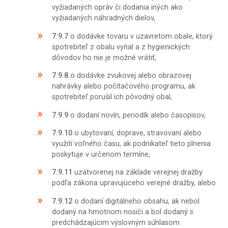
vyžiadaných opráv či dodania iných ako
vyžiadaných náhradných dielov,
7.9.7
o dodávke tovaru v uzavretom obale, ktorý
spotrebiteľ z obalu vyňal a z hygienických
dôvodov ho nie je možné vrátiť,
7.9.8
o dodávke zvukovej alebo obrazovej
nahrávky alebo počítačového programu, ak
spotrebiteľ porušil ich pôvodný obal,
7.9.9
o dodaní novín, periodík alebo časopisov,
7.9.10
o ubytovaní, doprave, stravovaní alebo
využití voľného času, ak podnikateľ tieto plnenia
poskytuje v určenom termíne,
7.9.11
uzatvorenej na základe verejnej dražby
podľa zákona upravujúceho verejné dražby, alebo
7.9.12
o dodaní digitálneho obsahu, ak nebol
dodaný na hmotnom nosiči a bol dodaný s
predchádzajúcim výslovným súhlasom