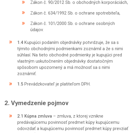
Zákon č. 90/2012 Sb. o obchodných korporáciách,
Zákon č. 634/1992 Sb. o ochrane spotrebiteľa,
Zákon č. 101/2000 Sb. o ochrane osobných
údajov.
1.4
Kupujúci podaním objednávky potvrdzuje, že sa s
týmito obchodnými podmienkami zoznámil a že s nimi
súhlasí. Na tieto obchodné podmienky je kupujúci pred
vlastným uskutočnením objednávky dostatočným
spôsobom upozornený a má možnosť sa s nimi
zoznámiť.
1.5
Prevádzkovateľ je platiteľom DPH.
2. Vymedzenie pojmov
2.1
Kúpna zmluva
– zmluva, z ktorej vznikne
predávajúcemu povinnosť predmet kúpy kupujúcemu
odovzdať a kupujúcemu povinnosť predmet kúpy prevziať