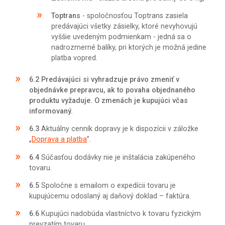
Toptrans
- spoločnosťou Toptrans zasiela
predávajúci všetky zásielky, ktoré nevyhovujú
vyššie uvedeným podmienkam - jedná sa o
nadrozmerné balíky, pri ktorých je možná jedine
platba vopred.
6.2
Predávajúci si vyhradzuje právo zmeniť v
objednávke prepravcu, ak to povaha objednaného
produktu vyžaduje. O zmenách je kupujúci včas
informovaný.
6.3
Aktuálny cenník dopravy je k dispozícii v záložke
„
Doprava a platba
”.
6.4
Súčasťou dodávky nie je inštalácia zakúpeného
tovaru.
6.5
Spoločne s emailom o expedícii tovaru je
kupujúcemu odoslaný aj daňový doklad – faktúra.
6.6
Kupujúci nadobúda vlastníctvo k tovaru fyzickým
prevzatím tovaru.