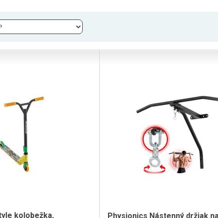
yle kolobežka,
Physionics Nástenný držiak n