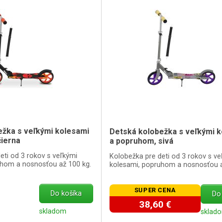
ežka s veľkými kolesami
Detská kolobežka s veľkými 
čierna
a popruhom, sivá
eti od 3 rokov s veľkými
Kolobežka pre deti od 3 rokov s ve
uhom a nosnosťou až 100 kg.
kolesami, popruhom a nosnosťou a
SUPER CENA
Do košíka
Do
38,60 €
skladom
sklad