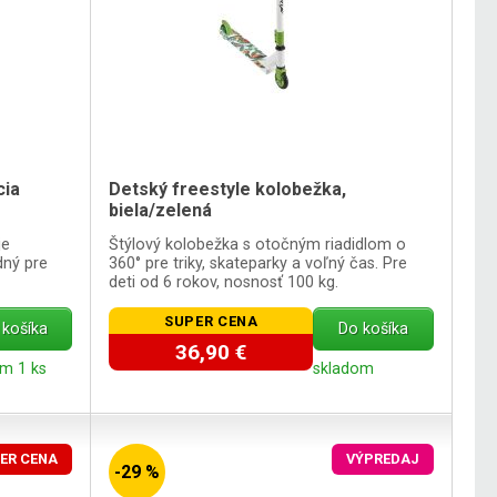
cia
Detský freestyle kolobežka,
biela/zelená
je
Štýlový kolobežka s otočným riadidlom o
dný pre
360° pre triky, skateparky a voľný čas. Pre
deti od 6 rokov, nosnosť 100 kg.
SUPER CENA
 košíka
Do košíka
36,90 €
m 1 ks
skladom
ER CENA
VÝPREDAJ
-29 %