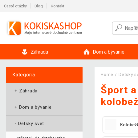
Časté otázky
Blog
Kontakt
Záhrada
Dom a bývanie
Kategória
Home
Detský s
Šport a
+
Záhrada
kolobe
+
Dom a bývanie
-
Detský svet
Kolobež