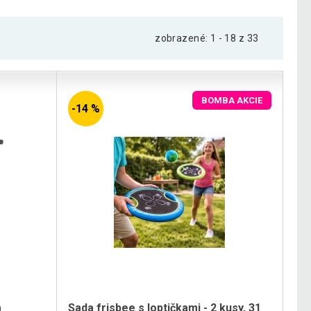
zobrazené: 1 - 18 z 33
BOMBA AKCIE
-14 %
a
Sada frisbee s loptičkami - 2 kusy, 31