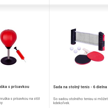
uška s prísavkou
Sada na stolný tenis - 6 dielna
hruška s prísavkou na stôl
So sadou stolného tenisu si môžet
y.
kdekoľvek.