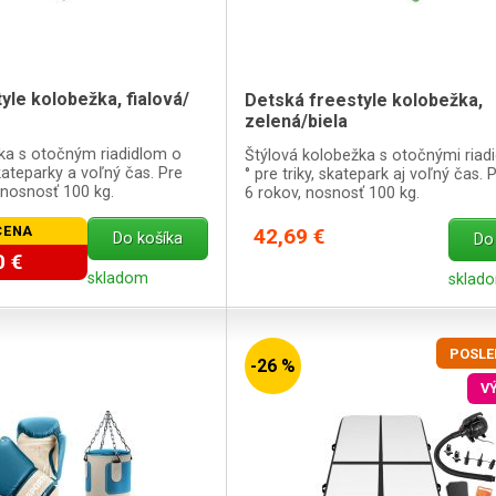
yle kolobežka, fialová/
Detská freestyle kolobežka,
zelená/biela
ka s otočným riadidlom o
Štýlová kolobežka s otočnými riad
skateparky a voľný čas. Pre
° pre triky, skatepark aj voľný čas. 
 nosnosť 100 kg.
6 rokov, nosnosť 100 kg.
CENA
42,69 €
Do košíka
Do
0 €
skladom
sklad
POSLE
-26 %
V