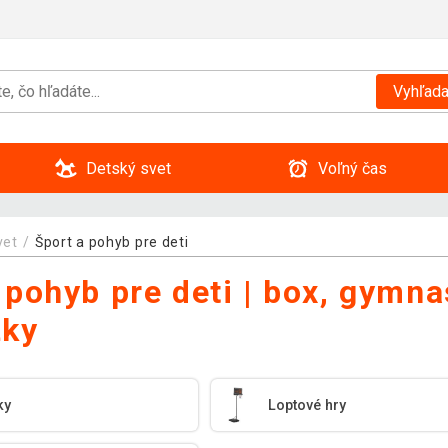
Vyhľada
Detský svet
Voľný čas
vet
Šport a pohyb pre deti
 pohyb pre deti | box, gymnas
žky
ky
Loptové hry