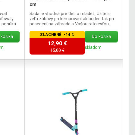
cm
ovať
Sada je vhodná pre deti a mládež. Užite si
ť svaly
veľa zábavy pri kempovaní alebo len tak pri
m ponúka
posedení na záhrade s Vašou ratolesťou.
ZLACNENÉ -14 %
 košíka
Do košíka
12,90 €
om
skladom
15,00 €