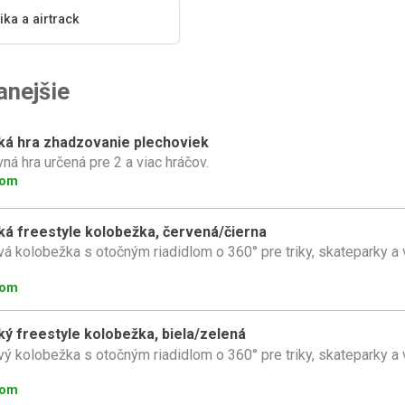
ka a airtrack
anejšie
ká hra zhadzovanie plechoviek
ná hra určená pre 2 a viac hráčov.
dom
ká freestyle kolobežka, červená/čierna
vá kolobežka s otočným riadidlom o 360° pre triky, skateparky a 
dom
ký freestyle kolobežka, biela/zelená
vý kolobežka s otočným riadidlom o 360° pre triky, skateparky a 
dom