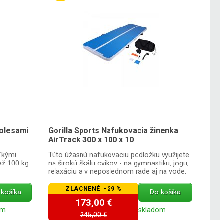
kolesami
Gorilla Sports Nafukovacia žinenka
AirTrack 300 x 100 x 10
ľkými
Túto úžasnú nafukovaciu podložku využijete
ž 100 kg.
na širokú škálu cvikov - na gymnastiku, jogu,
relaxáciu a v neposlednom rade aj na vode.
ZLACNENÉ -29 %
 košíka
Do košíka
173,00 €
om
skladom
245,00 €