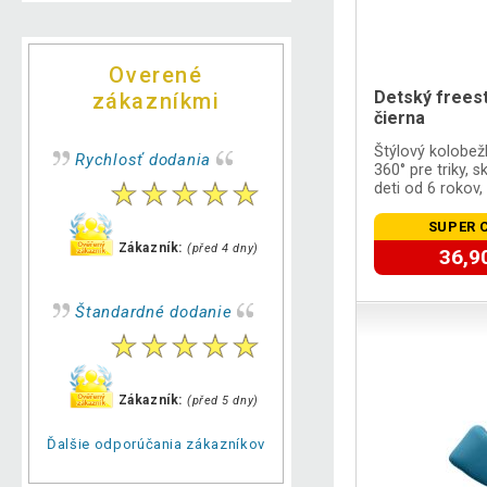
Overené
Detský freest
zákazníkmi
čierna
Štýlový kolobež
Rychlosť dodania
360° pre triky, 
deti od 6 rokov,
SUPER 
Zákazník:
(před 4 dny)
36,9
Štandardné dodanie
Zákazník:
(před 5 dny)
Ďalšie odporúčania zákazníkov