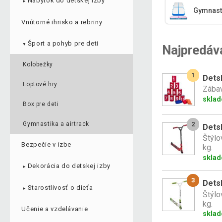
Nábytok do detskej izby
►
Gymnasti
Vnútorné ihrisko a rebriny
Šport a pohyb pre deti
▼
Najpredáv
Kolobežky
1
Dets
Loptové hry
Zábav
skla
Box pre deti
Gymnastika a airtrack
2
Dets
Štýlo
Bezpečie v izbe
kg.
skla
Dekorácia do detskej izby
►
3
Dets
Starostlivosť o dieťa
►
Štýlo
kg.
Učenie a vzdelávanie
skla