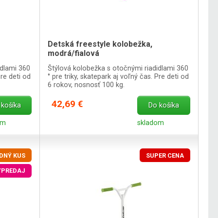
Detská freestyle kolobežka,
modrá/fialová
idlami 360
Štýlová kolobežka s otočnými riadidlami 360
Pre deti od
° pre triky, skatepark aj voľný čas. Pre deti od
6 rokov, nosnosť 100 kg.
42,69 €
 košíka
Do košíka
om
skladom
DNÝ KUS
SUPER CENA
ÝPREDAJ