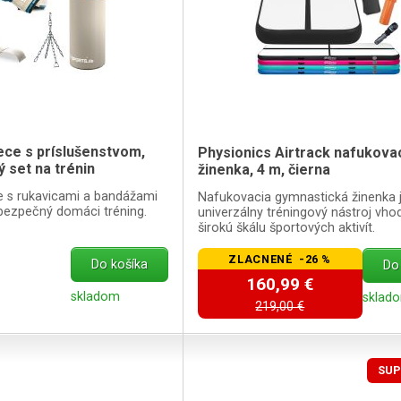
ece s príslušenstvom,
Physionics Airtrack nafukova
 set na trénin
žinenka, 4 m, čierna
e s rukavicami a bandážami
Nafukovacia gymnastická žinenka 
 bezpečný domáci tréning.
univerzálny tréningový nástroj vho
širokú škálu športových aktivít.
ZLACNENÉ -26 %
Do košíka
Do
160,99 €
skladom
sklado
219,00 €
SUP