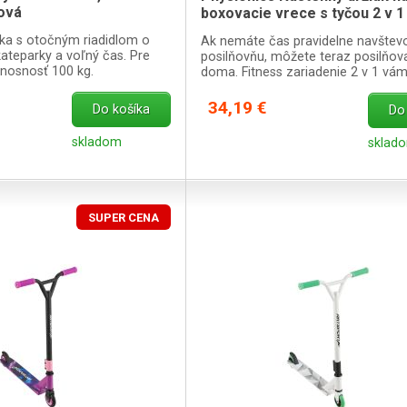
ová
boxovacie vrece s tyčou 2 v 1
ka s otočným riadidlom o
Ak nemáte čas pravidelne navštev
skateparky a voľný čas. Pre
posilňovňu, môžete teraz posilňova
 nosnosť 100 kg.
doma. Fitness zariadenie 2 v 1 vá
rôzne možnosti tréningu.
34,19 €
Do košíka
Do
skladom
sklad
SUPER CENA