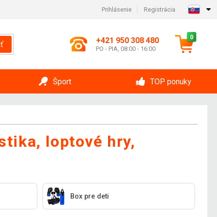
Prihlásenie
Registrácia
0
+421 950 308 480
ť
PO - PIA, 08:00 - 16:00
Šport
TOP ponuky
tika, loptové hry,
Box pre deti