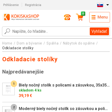
Prihlásenie
Registrácia
0
Menu
Vyhľadať
Home
Dom a bývanie
Spálňa
Nábytok do spálne
Odkladacie stolíky
Odkladacie stolíky
Najpredávanejšie
1
Biely nočný stolík s policami a zásuvkou, 35x35x70 cm
skladom 4 ks
39,19 €
2
Moderný biely nočný stolík so zásuvkou a policou, 39x28x41