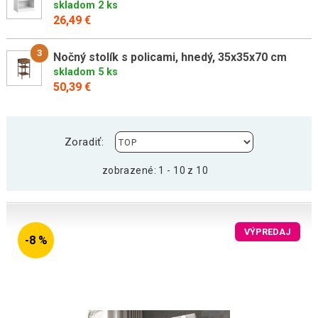
skladom 2 ks
26,49 €
3
Nočný stolík s policami, hnedý, 35x35x70 cm
skladom 5 ks
50,39 €
Zoradiť:
zobrazené: 1 - 10 z 10
VÝPREDAJ
-8 %