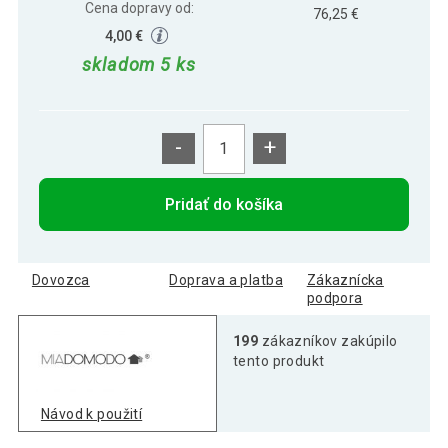
Cena dopravy od:
76,25 €
4,00 €
skladom 5 ks
-
+
Pridať do košíka
Dovozca
Doprava a platba
Zákaznícka
podpora
199
zákazníkov zakúpilo
tento produkt
Návod k použití