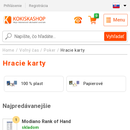
Prihlásenie
Registrácia
0
Menu
Vyhľadať
Home
Voľný čas
Poker
Hracie karty
Hracie karty
100 % plast
Papierové
Najpredávanejšie
1
Modiano Rank of Hand
skladom