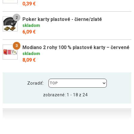
0,39 €
2
Poker karty plastové - čierne/zlaté
skladom
6,09 €
3
Modiano 2 rohy 100 % plastové karty – červené
skladom
8,09 €
Zoradiť:
zobrazené: 1 - 18 z 24