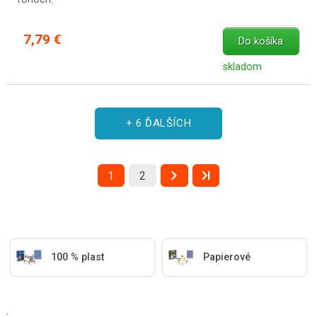
7,79 €
Do košíka
skladom
+ 6 ĎALŠÍCH
1
2
100 % plast
Papierové
.