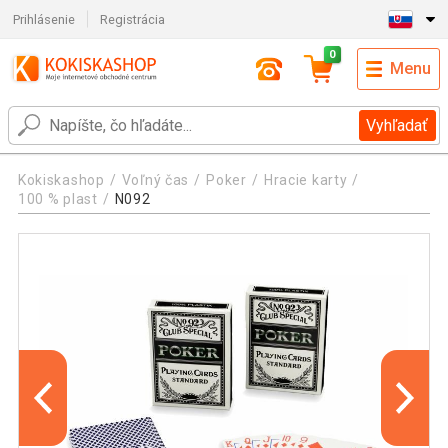
Prihlásenie
Registrácia
0
Menu
Vyhľadať
Kokiskashop
Voľný čas
Poker
Hracie karty
100 % plast
N092