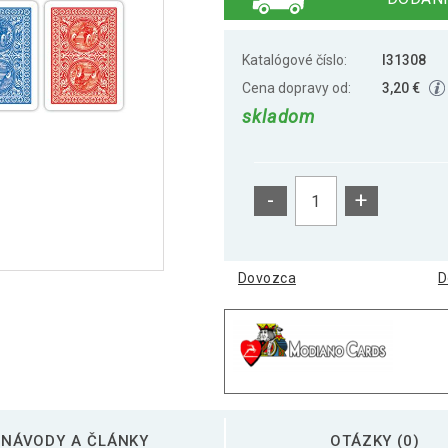
Katalógové číslo:
I31308
Cena dopravy od:
3,20 €
skladom
-
+
Dovozca
D
NÁVODY A ČLÁNKY
OTÁZKY (0)