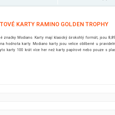
STOVÉ KARTY RAMINO GOLDEN TROPHY
né značky Modiano. Karty mají klasický širokohlý formát, jsou 8,8
ena hodnota karty. Modiano karty jsou velice oblíbené u pravide
yto karty 100 krát více her než karty papírové nebo pouze s pl