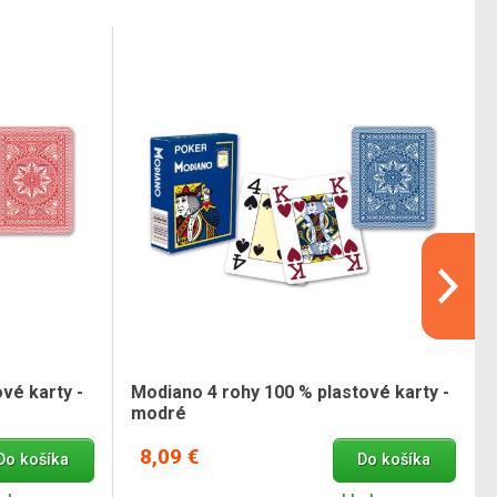
vé karty -
Modiano 4 rohy 100 % plastové karty -
modré
8,09 €
Do košíka
Do košíka