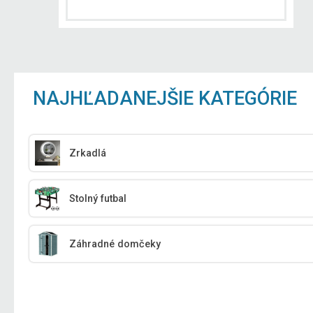
NAJHĽADANEJŠIE KATEGÓRIE
Zrkadlá
Stolný futbal
Záhradné domčeky