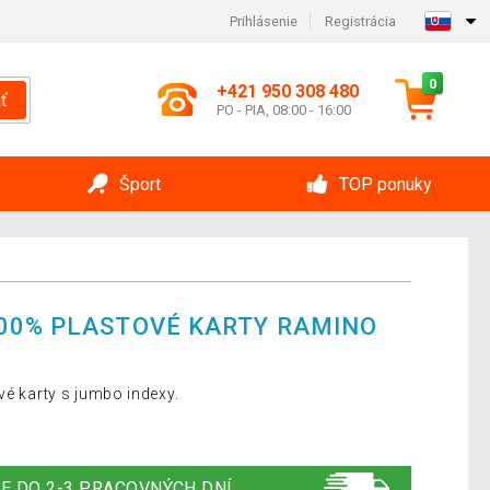
Prihlásenie
Registrácia
0
+421 950 308 480
ť
PO - PIA, 08:00 - 16:00
Šport
TOP ponuky
00% PLASTOVÉ KARTY RAMINO
vé karty s jumbo indexy.
E DO 2-3 PRACOVNÝCH DNÍ