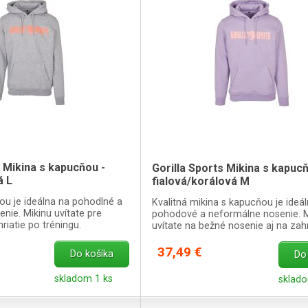
s Mikina s kapucňou -
Gorilla Sports Mikina s kapucň
á L
fialová/korálová M
ou je ideálna na pohodlné a
Kvalitná mikina s kapucňou je ideá
nie. Mikinu uvítate pre
pohodové a neformálne nosenie. M
riatie po tréningu.
uvítate na bežné nosenie aj na zahr
tréningu.
37,49 €
Do košíka
Do
skladom 1 ks
sklado