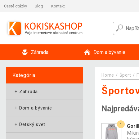
Časté otázky
Blog
Kontakt
Záhrada
Dom a bývanie
Kategória
Home
Šport
F
Športov
+
Záhrada
Najpredáv
+
Dom a bývanie
+
Detský svet
1
Goril
Mikin
tréni