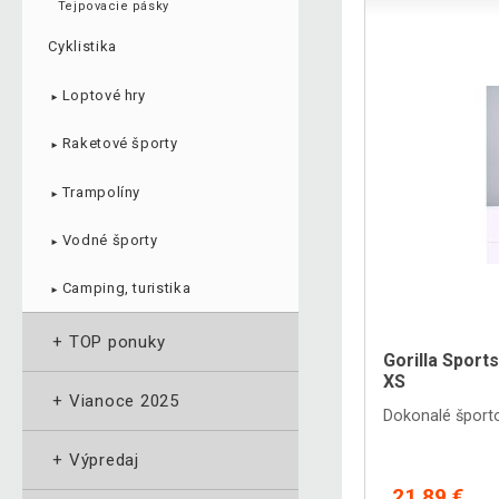
Tejpovacie pásky
Cyklistika
Loptové hry
►
Raketové športy
►
Trampolíny
►
Vodné športy
►
Camping, turistika
►
+
TOP ponuky
Gorilla Sports
XS
+
Vianoce 2025
Dokonalé športo
+
Výpredaj
21,89 €