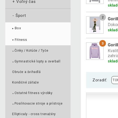
+
Voľný čas
sklad
-
Šport
2
Goril
Dokon
Box
►
sklad
Fitness
▼
3
Goril
Kvali
Činky / Kotúče / Tyče
►
zahria
sklad
Gymnastické lopty a overball
►
Obruče a švihadlá
Zoradiť:
Kondičné záťaže
Ostatné fitness výrobky
►
Posilňovacie stroje a prístroje
►
Ellipticaly - cross trenažéry