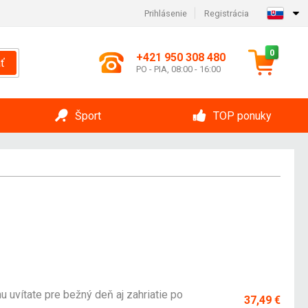
Prihlásenie
Registrácia
0
+421 950 308 480
ť
PO - PIA, 08:00 - 16:00
Šport
TOP ponuky
 uvítate pre bežný deň aj zahriatie po
37,49 €