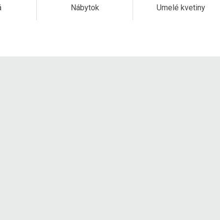
á
Nábytok
Umelé kvetiny