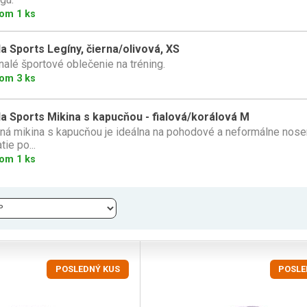
om 1 ks
la Sports Legíny, čierna/olivová, XS
alé športové oblečenie na tréning.
om 3 ks
la Sports Mikina s kapucňou - fialová/korálová M
tná mikina s kapucňou je ideálna na pohodové a neformálne nosen
tie po...
om 1 ks
POSLEDNÝ KUS
POSLE