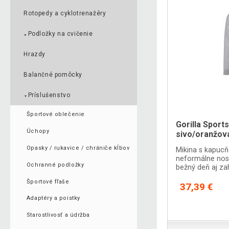
Rotopedy a cyklotrenažéry
Podložky na cvičenie
►
Hrazdy
Balančné pomôcky
Príslušenstvo
▼
Športové oblečenie
Gorilla Sport
Úchopy
sivo/oranžov
Opasky / rukavice / chrániče kĺbov
Mikina s kapucň
neformálne nose
Ochranné podložky
bežný deň aj zah
Športové fľaše
37,39 €
Adaptéry a poistky
Starostlivosť a údržba