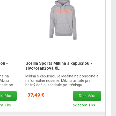
ou -
Gorilla Sports Mikina s kapucňou -
sivo/oranžová XL
lna na
Mikina s kapucňou je ideálna na pohodlné a
ikinu
neformálne nosenie. Mikinu uvítate pre
iatie po
bežný deň aj zahriatie po tréningu.
37,49 €
 košíka
Do košíka
m 1 ks
skladom 1 ks