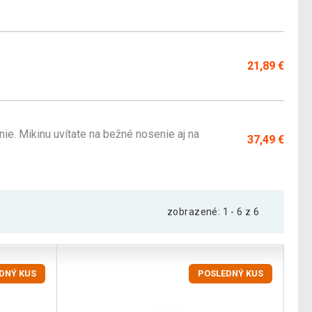
21,89 €
ie. Mikinu uvítate na bežné nosenie aj na
37,49 €
zobrazené: 1 - 6 z 6
DNÝ KUS
POSLEDNÝ KUS