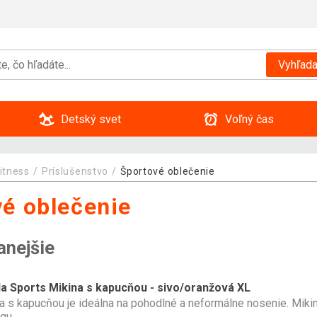
Vyhľada
Detský svet
Voľný čas
itness
Príslušenstvo
Športové oblečenie
é oblečenie
anejšie
la Sports Mikina s kapucňou - sivo/oranžová XL
a s kapucňou je ideálna na pohodlné a neformálne nosenie. Mikinu
ngu.