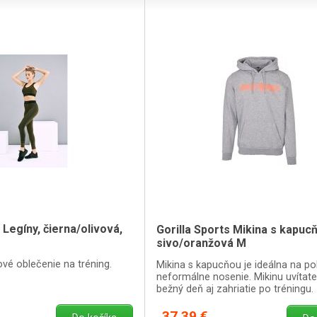
 Legíny, čierna/olivová,
Gorilla Sports Mikina s kapucň
sivo/oranžová M
vé oblečenie na tréning.
Mikina s kapucňou je ideálna na p
neformálne nosenie. Mikinu uvítate
bežný deň aj zahriatie po tréningu.
37,39 €