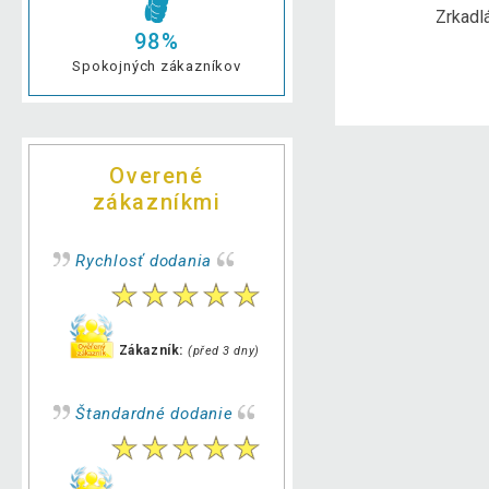
Box
Joga podložky
Zrkadl
98%
Spokojných zákazníkov
Overené
zákazníkmi
Rychlosť dodania
Zákazník:
(před 3 dny)
Štandardné dodanie