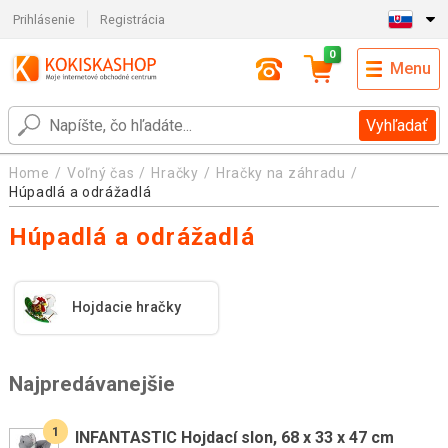
Prihlásenie
Registrácia
0
Menu
Vyhľadať
Home
Voľný čas
Hračky
Hračky na záhradu
Húpadlá a odrážadlá
Húpadlá a odrážadlá
Hojdacie hračky
Najpredávanejšie
1
INFANTASTIC Hojdací slon, 68 x 33 x 47 cm