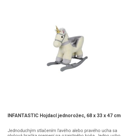
INFANTASTIC Hojdací jednorožec, 68 x 33 x 47 cm
Jednoduchým stlačením ľavého alebo pravého ucha sa
plyšová hračka premení na ozajstného koňa. Jedno ucho