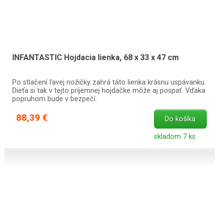
INFANTASTIC Hojdacia lienka, 68 x 33 x 47 cm
Po stlačení ľavej nožičky zahrá táto lienka krásnu uspávanku.
Dieťa si tak v tejto príjemnej hojdačke môže aj pospať. Vďaka
popruhom bude v bezpečí.
88,39 €
Do košíka
skladom 7 ks