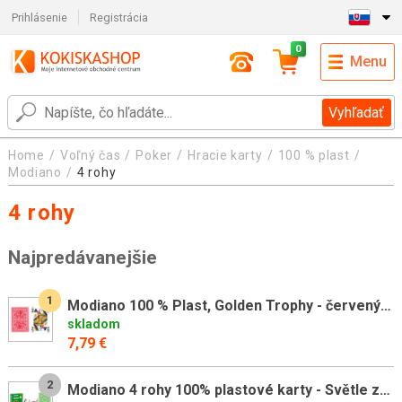
Prihlásenie
Registrácia
0
Menu
Vyhľadať
Home
Voľný čas
Poker
Hracie karty
100 % plast
Modiano
4 rohy
4 rohy
Najpredávanejšie
1
Modiano 100 % Plast, Golden Trophy - červený rub
skladom
7,79 €
2
Modiano 4 rohy 100% plastové karty - Světle zelené