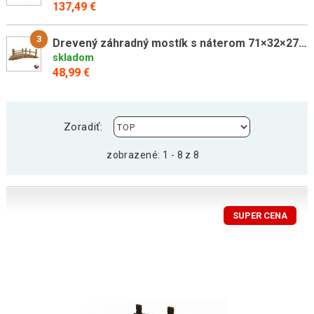
137,49 €
3
Drevený záhradný mostík s náterom 71×32×27 cm, česká výroba
skladom
48,99 €
Zoradiť:
zobrazené: 1 - 8 z 8
SUPER CENA