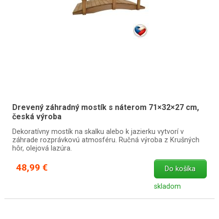
Drevený záhradný mostík s náterom 71×32×27 cm,
česká výroba
Dekoratívny mostík na skalku alebo k jazierku vytvorí v
záhrade rozprávkovú atmosféru. Ručná výroba z Krušných
hôr, olejová lazúra.
48,99 €
Do košíka
skladom