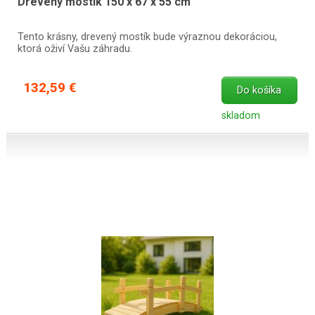
Drevený mostík 150 x 67 x 55 cm
Tento krásny, drevený mostík bude výraznou dekoráciou,
ktorá oživí Vašu záhradu.
132,59 €
Do košíka
skladom