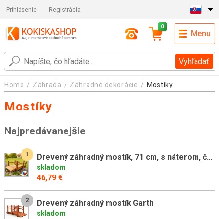
Prihlásenie
Registrácia
0
Menu
Vyhľadať
Home
Záhrada
Záhradné dekorácie
Mostíky
Mostíky
Najpredávanejšie
1
Drevený záhradný mostík, 71 cm, s náterom, česká výroba
skladom
46,79 €
2
Drevený záhradný mostík Garth
skladom