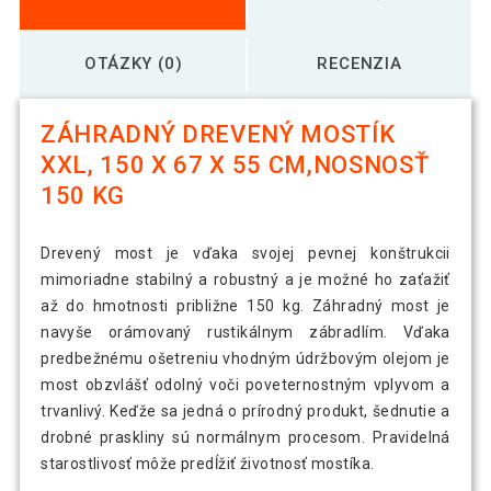
OTÁZKY (0)
RECENZIA
ZÁHRADNÝ DREVENÝ MOSTÍK
XXL, 150 X 67 X 55 CM,NOSNOSŤ
150 KG
Drevený most je vďaka svojej pevnej konštrukcii
mimoriadne stabilný a robustný a je možné ho zaťažiť
až do hmotnosti približne 150 kg. Záhradný most je
navyše orámovaný rustikálnym zábradlím. Vďaka
predbežnému ošetreniu vhodným údržbovým olejom je
most obzvlášť odolný voči poveternostným vplyvom a
trvanlivý. Keďže sa jedná o prírodný produkt, šednutie a
drobné praskliny sú normálnym procesom. Pravidelná
starostlivosť môže predĺžiť životnosť mostíka.