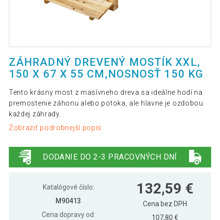
ZÁHRADNÝ DREVENÝ MOSTÍK XXL,
150 X 67 X 55 CM,NOSNOSŤ 150 KG
Tento krásny most z masívneho dreva sa ideálne hodí na
premostenie záhonu alebo potoka, ale hlavne je ozdobou
každej záhrady.
Zobraziť podrobnejší popis
DODANIE DO 2-3 PRACOVNÝCH DNÍ
132,59 €
Katalógové číslo:
M90413
Cena bez DPH
Cena dopravy od:
107,80 €