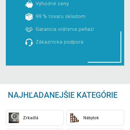
Výhodné ceny
99 % tovaru skladom
Garancia vrátenia peňazí
Zákaznícka podpora
NAJHĽADANEJŠIE KATEGÓRIE
Zrkadlá
Nábytok