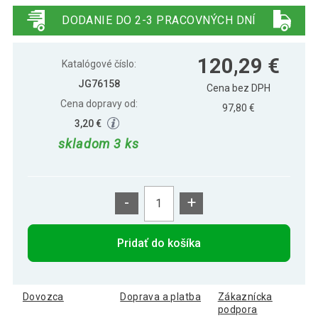
zvukovými efektami
DODANIE DO 2-3 PRACOVNÝCH DNÍ
INFANTASTIC Hojdací slon, 68 x 33 x
106,09 €
120,29 €
47 cm
Katalógové číslo:
JG76158
Cena bez DPH
Cena dopravy od:
INFANTASTIC Hojdacia lienka, 68 x 33 x
97,80 €
88,39 €
47 cm
3,20 €
skladom 3 ks
-
+
Pridať do košíka
Dovozca
Doprava a platba
Zákaznícka
podpora