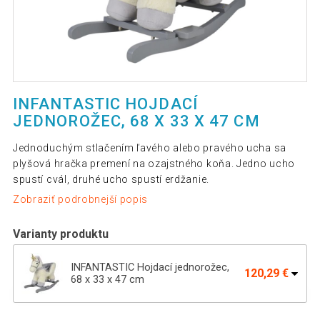
INFANTASTIC HOJDACÍ
JEDNOROŽEC, 68 X 33 X 47 CM
Jednoduchým stlačením ľavého alebo pravého ucha sa
plyšová hračka premení na ozajstného koňa. Jedno ucho
spustí cvál, druhé ucho spustí erdžanie.
Zobraziť podrobnejší popis
Varianty produktu
INFANTASTIC Hojdací jednorožec,
120,29 €
68 x 33 x 47 cm
INFANTASTIC hojdací leňochod so
84,99 €