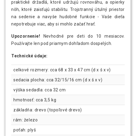
praktické držadlá, ktoré udržujú rovnováhu, a opierky
nôh, ktoré zaisťujú stabilitu. Trojstranný útulný priestor
na sedenie a navyše hudobné funkcie - Vaše dieťa
nepotrebuje viac, aby si mohlo začať hrať.
Upozornenie!
Nevhodné pre deti do 10 mesiacov.
Používajte len pod priamym dohľadom dospelých.
Technické údaje:
celkové rozmery: cca 68 x 33 x 47 cm (d x š x v)
sedacia plocha: cca 32/15/16 cm (d x š x v)
výška sedadla: cca 32 cm
hmotnosť: cca 3,5 kg
základňa: drevo (topoľové drevo)
rám: železo
poťah: plyš