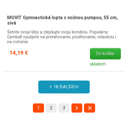
MOVIT Gymnastická lopta s nožnou pumpou, 55 cm,
sivá
Šetrite svoje kĺby a zlepšujte svoju kondíciu. Populárny
Gymball využijete na preťahovanie, posilňovanie, relaxáciu i
na cvičenie.
14,19 €
Do košíka
skladom
+ 18 ĎALŠÍCH
1
2
3