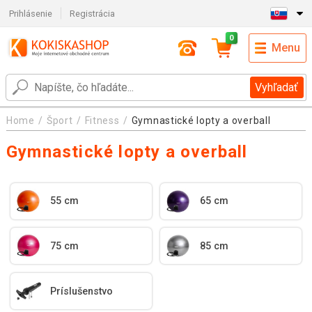
Prihlásenie
Registrácia
0
Menu
Vyhľadať
Home
Šport
Fitness
Gymnastické lopty a overball
Gymnastické lopty a overball
55 cm
65 cm
75 cm
85 cm
Príslušenstvo