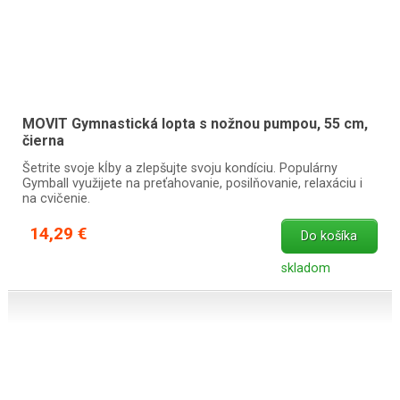
MOVIT Gymnastická lopta s nožnou pumpou, 55 cm,
čierna
Šetrite svoje kĺby a zlepšujte svoju kondíciu. Populárny
Gymball využijete na preťahovanie, posilňovanie, relaxáciu i
na cvičenie.
14,29 €
Do košíka
skladom