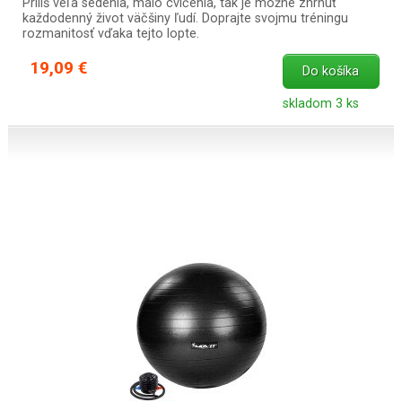
Príliš veľa sedenia, málo cvičenia, tak je možné zhrnúť
každodenný život väčšiny ľudí. Doprajte svojmu tréningu
rozmanitosť vďaka tejto lopte.
19,09 €
Do košíka
skladom 3 ks