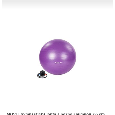
MOVIT Gymnastická lopta s nožnou pumpou, 65 cm,