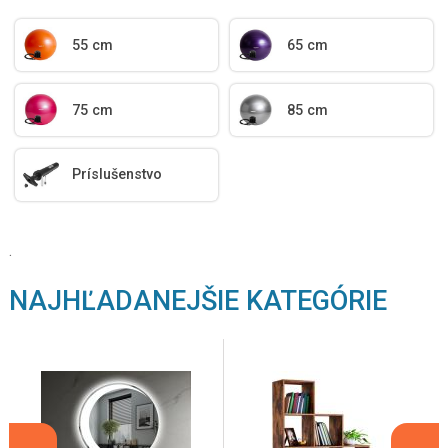
55 cm
65 cm
75 cm
85 cm
Príslušenstvo
.
NAJHĽADANEJŠIE KATEGÓRIE