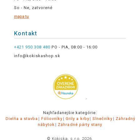
So - Ne, zatvorené
mapa tu
Kontakt
+421 950 308 480
PO - PIA, 08:00 - 16:00
info@kokiskashop.sk
.
Najhľadanejšie kategórie:
Dielňa a stavba
Fóliovníky
Grily a krby
Slnečníky
Záhradný
nábytok
Záhradné párty stany
© Kokiska, s.r.o. 2026.