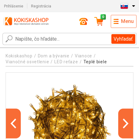
Prihlásenie
Registrácia
0
Menu
Vyhľadať
Kokiskashop
Dom a bývanie
Vianoce
Vianočné osvetlenie
LED reťaze
Teplé biele