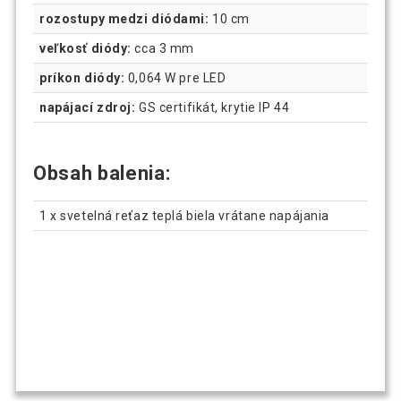
rozostupy medzi diódami:
10 cm
veľkosť diódy:
cca 3 mm
príkon diódy:
0,064 W pre LED
napájací zdroj:
GS certifikát, krytie IP 44
Obsah balenia:
1 x svetelná reťaz teplá biela vrátane napájania