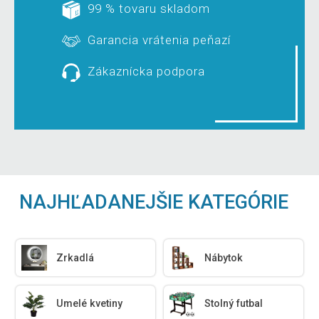
99 % tovaru skladom
Garancia vrátenia peňazí
Zákaznícka podpora
NAJHĽADANEJŠIE KATEGÓRIE
Zrkadlá
Nábytok
Umelé kvetiny
Stolný futbal