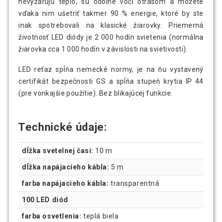
nevyžarujú teplo, sú odolné voči otrasom a môžete
vďaka nim ušetriť takmer 90 % energie, ktoré by ste
inak spotrebovali na klasické žiarovky. Priemerná
životnosť LED diódy je 2 000 hodín svietenia (normálna
žiarovka cca 1 000 hodín v závislosti na svietivosti).
LED reťaz spĺňa nemecké normy, je na ňu vystavený
certifikát bezpečnosti GS a spĺňa stupeň krytia IP 44
(pre vonkajšie použitie). Bez blikajúcej funkcie.
Technické údaje:
dĺžka svetelnej časi:
10 m
dĺžka napájacieho kábla:
5 m
farba napájacieho kábla:
transparentná
100 LED diód
farba osvetlenia:
teplá biela