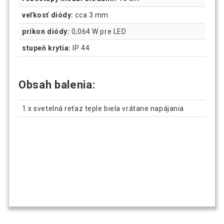
veľkosť diódy:
cca 3 mm
príkon diódy:
0,064 W pre LED
stupeň krytia:
IP 44
Obsah balenia:
1 x svetelná reťaz teple biela vrátane napájania