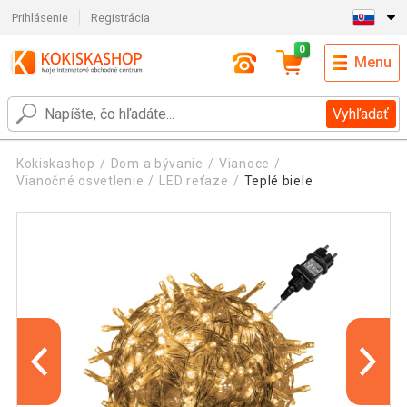
Prihlásenie
Registrácia
0
Menu
Vyhľadať
Kokiskashop
Dom a bývanie
Vianoce
Vianočné osvetlenie
LED reťaze
Teplé biele