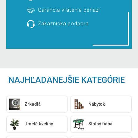
Garancia vrátenia peňazí
Zákaznícka podpora
NAJHĽADANEJŠIE KATEGÓRIE
Zrkadlá
Nábytok
Umelé kvetiny
Stolný futbal