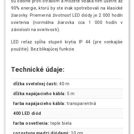
sú odolné proti otrasom a môžete vďaka nim ušetriť až
90% energie, ktorú by ste inak spotrebovali na klasické
žiarovky. Priemerná životnosť LED diódy je 2 000 hodín
svietenia (normálna žiarovka cca 1 000 hodín v
závislosti na svietivosti).
LED reťaz spĺňa stupeň krytia IP 44 (pre vonkajšie
použitie). Bez blikajúcej funkcie.
Technické údaje:
dĺžka svetelnej časti:
40 m
dĺžka napájacieho kábla:
5 m
farba napájacieho kábla:
transparentná
400 LED diód
farba osvetlenia:
teple biela
rozostupy medzi diódami:
10 cm