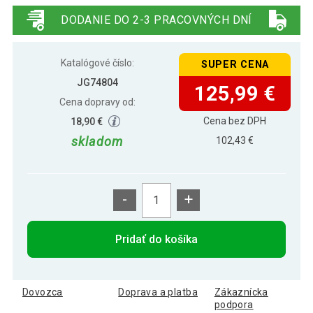
53 x 101 cm
DODANIE DO 2-3 PRACOVNÝCH DNÍ
195,00 €
INFANTASTIC Prebaľovací pult, 113 x
164,80 €
53 x 101 cm, biela-sivá
Katalógové číslo:
SUPER CENA
JG74804
125,99 €
Cena dopravy od:
INFANTASTIC Prebaľovací pult, 113 x
194,89 €
53 x 101 cm,biela-sonoma
Cena bez DPH
18,90 €
skladom
102,43 €
-
+
Pridať do košíka
Dovozca
Doprava a platba
Zákaznícka
podpora