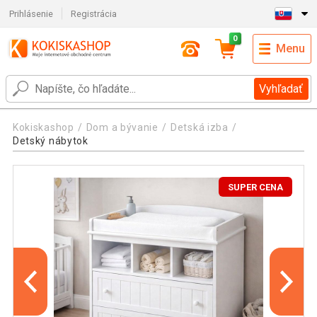
Prihlásenie
Registrácia
0
Menu
Vyhľadať
Kokiskashop
Dom a bývanie
Detská izba
Detský nábytok
SUPER CENA