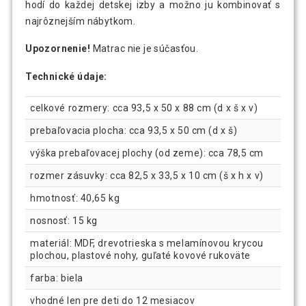
hodí do každej detskej izby a možno ju kombinovať s
najrôznejším nábytkom.
Upozornenie!
Matrac nie je súčasťou.
Technické údaje:
celkové rozmery: cca 93,5 x 50 x 88 cm (d x š x v)
prebaľovacia plocha: cca 93,5 x 50 cm (d x š)
výška prebaľovacej plochy (od zeme): cca 78,5 cm
rozmer zásuvky: cca 82,5 x 33,5 x 10 cm (š x h x v)
hmotnosť: 40,65 kg
nosnosť: 15 kg
materiál: MDF, drevotrieska s melamínovou krycou
plochou, plastové nohy, guľaté kovové rukoväte
farba: biela
vhodné len pre deti do 12 mesiacov