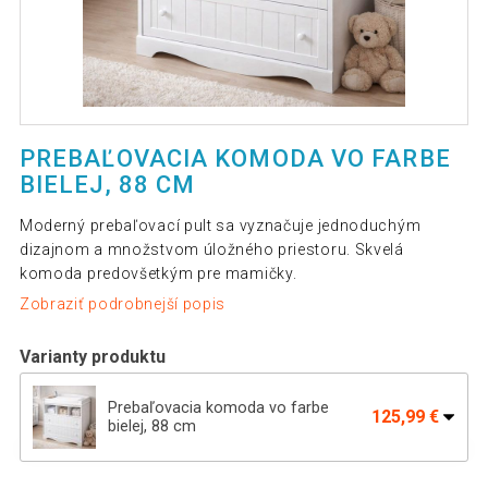
PREBAĽOVACIA KOMODA VO FARBE
BIELEJ, 88 CM
Moderný prebaľovací pult sa vyznačuje jednoduchým
dizajnom a množstvom úložného priestoru. Skvelá
komoda predovšetkým pre mamičky.
Zobraziť podrobnejší popis
Varianty produktu
Prebaľovacia komoda vo farbe
125,99 €
bielej, 88 cm
INFANTASTIC Prebaľovací pult 113 x
208,19 €