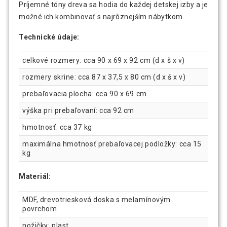
Príjemné tóny dreva sa hodia do každej detskej izby a je
možné ich kombinovať s najrôznejším nábytkom.
Technické údaje:
celkové rozmery: cca 90 x 69 x 92 cm (d x š x v)
rozmery skrine: cca 87 x 37,5 x 80 cm (d x š x v)
prebaľovacia plocha: cca 90 x 69 cm
výška pri prebaľovaní: cca 92 cm
hmotnosť: cca 37 kg
maximálna hmotnosť prebaľovacej podložky: cca 15
kg
Materiál:
MDF, drevotriesková doska s melamínovým
povrchom
nožičky: plast