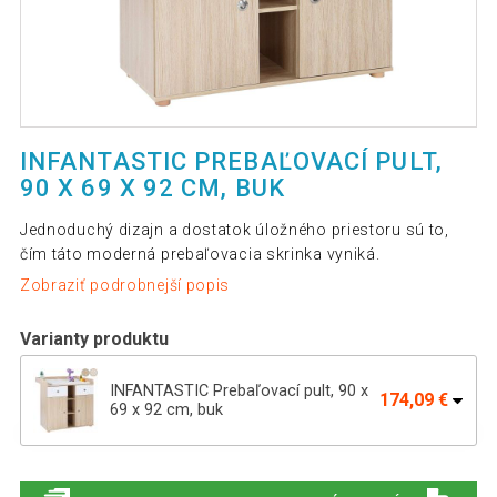
INFANTASTIC PREBAĽOVACÍ PULT,
90 X 69 X 92 CM, BUK
Jednoduchý dizajn a dostatok úložného priestoru sú to,
čím táto moderná prebaľovacia skrinka vyniká.
Zobraziť podrobnejší popis
Varianty produktu
INFANTASTIC Prebaľovací pult, 90 x
174,09 €
69 x 92 cm, buk
Prebaľovacia komoda vo farebnom
174,09 €
prevedení dub, 92 cm