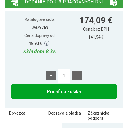
DODANIE DO 2-3 PRACOVNÝCH DNÍ
174,09 €
Katalógové číslo:
JG79769
Cena bez DPH
Cena dopravy od:
141,54 €
18,90 €
skladom 8 ks
-
+
Pridať do košíka
Dovozca
Doprava a platba
Zákaznícka
podpora