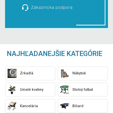
Zákaznícka podpora
NAJHĽADANEJŠIE KATEGÓRIE
Zrkadlá
Nábytok
Umelé kvetiny
Stolný futbal
Kancelária
Biliard