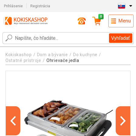
Prihlásenie
Registrácia
0
Menu
Vyhľadať
Kokiskashop
Dom a bývanie
Do kuchyne
Ostatné prístroje
Ohrievače jedla