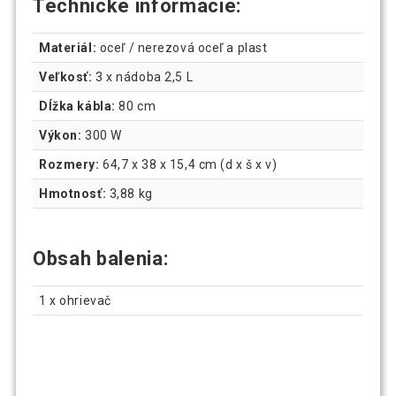
Technické informácie:
Materiál:
oceľ / nerezová oceľ a plast
Veľkosť:
3 x nádoba 2,5 L
Dĺžka kábla:
80 cm
Výkon:
300 W
Rozmery:
64,7 x 38 x 15,4 cm (d x š x v)
Hmotnosť:
3,88 kg
Obsah balenia:
1 x ohrievač