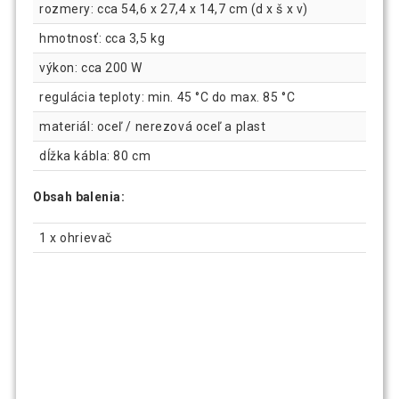
rozmery: cca 54,6 x 27,4 x 14,7 cm (d x š x v)
hmotnosť: cca 3,5 kg
výkon: cca 200 W
regulácia teploty: min. 45 °C do max. 85 °C
materiál: oceľ / nerezová oceľ a plast
dĺžka kábla: 80 cm
Obsah balenia:
1 x ohrievač