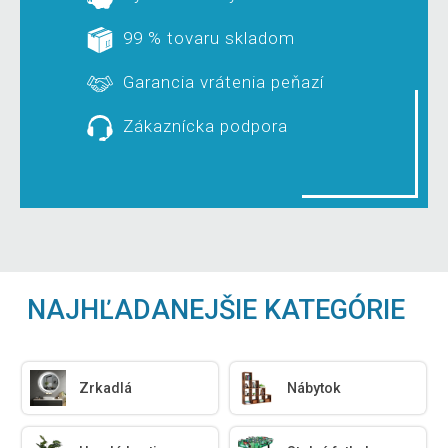
99 % tovaru skladom
Garancia vrátenia peňazí
Zákaznícka podpora
NAJHĽADANEJŠIE KATEGÓRIE
Zrkadlá
Nábytok