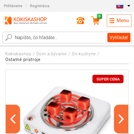
Prihlásenie
Registrácia
0
Menu
Vyhľadať
Kokiskashop
Dom a bývanie
Do kuchyne
Ostatné prístroje
SUPER CENA