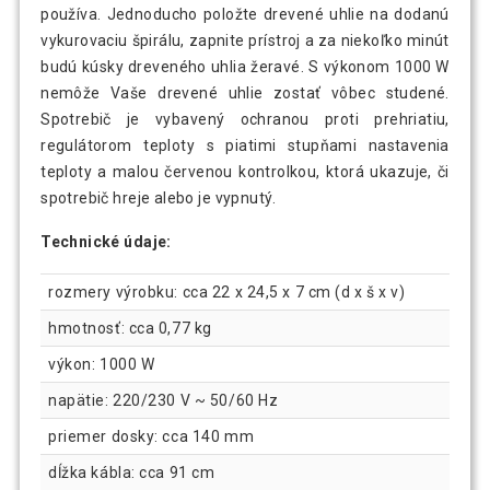
používa. Jednoducho položte drevené uhlie na dodanú
vykurovaciu špirálu, zapnite prístroj a za niekoľko minút
budú kúsky dreveného uhlia žeravé. S výkonom 1000 W
nemôže Vaše drevené uhlie zostať vôbec studené.
Spotrebič je vybavený ochranou proti prehriatiu,
regulátorom teploty s piatimi stupňami nastavenia
teploty a malou červenou kontrolkou, ktorá ukazuje, či
spotrebič hreje alebo je vypnutý.
Technické údaje:
rozmery výrobku: cca 22 x 24,5 x 7 cm (d x š x v)
hmotnosť: cca 0,77 kg
výkon: 1000 W
napätie: 220/230 V ~ 50/60 Hz
priemer dosky: cca 140 mm
dĺžka kábla: cca 91 cm