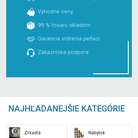
Výhodné ceny
99 % tovaru skladom
Garancia vrátenia peňazí
Zákaznícka podpora
NAJHĽADANEJŠIE KATEGÓRIE
Zrkadlá
Nábytok