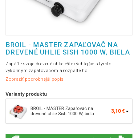
BROIL - MASTER ZAPAĽOVAČ NA
DREVENÉ UHLIE SISH 1000 W, BIELA
Zapáľte svoje drevené uhlie ešte rýchlejšie s týmto
výkonným zapaľovačom a rozpáľte ho.
Zobraziť podrobnejší popis
Varianty produktu
BROIL - MASTER Zapaľovač na
3,10 €
drevené uhlie Sish 1000 W, biela
BROIL- MASTER Zapaľovač na drevené
19,19 €
uhlie Sish 1000 W, čierny