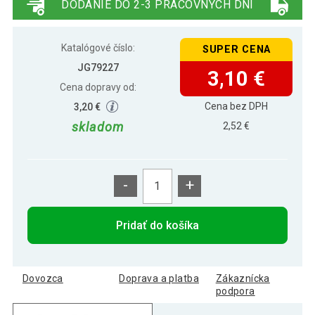
DODANIE DO 2-3 PRACOVNÝCH DNÍ
Katalógové číslo:
SUPER CENA
JG79227
3,10 €
Cena dopravy od:
Cena bez DPH
3,20 €
skladom
2,52 €
-
+
Pridať do košíka
Dovozca
Doprava a platba
Zákaznícka
podpora