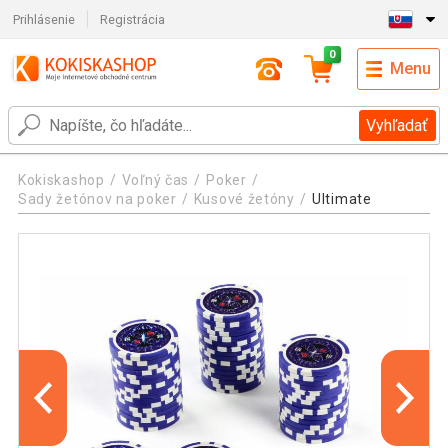
Prihlásenie
Registrácia
0
Menu
Vyhľadať
Kokiskashop
Voľný čas
Poker
Sady žetónov na poker
Kusové žetóny
Ultimate