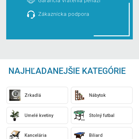
Garancia vrátenia peňazí
Zákaznícka podpora
NAJHĽADANEJŠIE KATEGÓRIE
Zrkadlá
Nábytok
Umelé kvetiny
Stolný futbal
Kancelária
Biliard