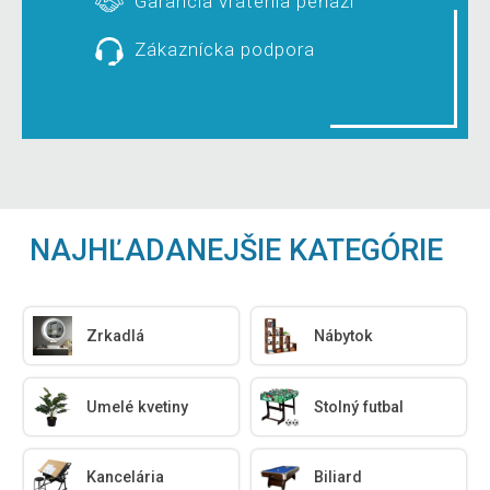
Garancia vrátenia peňazí
Zákaznícka podpora
NAJHĽADANEJŠIE KATEGÓRIE
Zrkadlá
Nábytok
Umelé kvetiny
Stolný futbal
Kancelária
Biliard