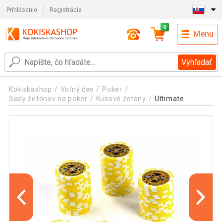
Prihlásenie
Registrácia
0
Menu
Vyhľadať
Kokiskashop
Voľný čas
Poker
Sady žetónov na poker
Kusové žetóny
Ultimate