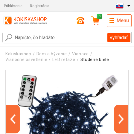
Prihlásenie
Registrácia
0
Menu
Vyhľadať
Kokiskashop
Dom a bývanie
Vianoce
Vianočné osvetlenie
LED reťaze
Studené biele