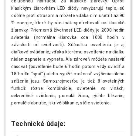
obľúbenou náhradou za klasické žiarovky. Oproti
klasickým žiarovkám LED diódy nevyžarujú teplo, sú
odolné proti otrasom a môžete vďaka nim ušetriť až 90
% energie, ktoré by ste inak spotrebovali na klasické
žiarovky. Priemerná životnosť LED diódy je 2000 hodín
svietenia (normálna žiarovka cca 1000 hodín v
závislosti od svietivosti). Súčasťou osvetlenia je aj
diaľkové ovládanie, vďaka ktorému osvetlenie na diaľku
nielen zapnete a vypnete. Ale zároveň môžete nastaviť
časovať (osvetlenie bude 6 hodín potom vždy svietiť a
18 hodín "spať") alebo využiť možnosť zvýšenia alebo
zníženia jasu. Samozrejmosťou je tiež 8 svetelných
funkcií: rôzne kombinácie, svietenie vo vlnách,
sekvenčné svietenie, pomalá žiara, rýchle blikanie,
pomalé slabnutie, iskrivé blikanie, stále svietenie.
Technické údaje: