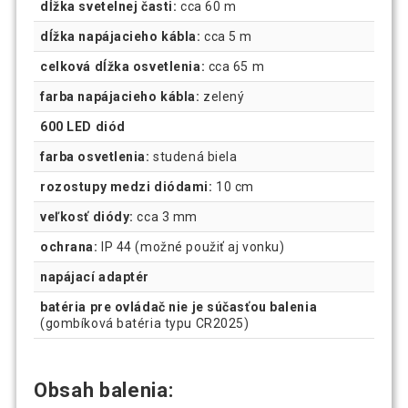
dĺžka svetelnej časti:
cca 60 m
dĺžka napájacieho kábla:
cca 5 m
celková dĺžka osvetlenia:
cca 65 m
farba napájacieho kábla:
zelený
600 LED diód
farba osvetlenia:
studená biela
rozostupy medzi diódami:
10 cm
veľkosť diódy:
cca 3 mm
ochrana:
IP 44 (možné použiť aj vonku)
napájací adaptér
batéria pre ovládač nie je súčasťou balenia
(gombíková batéria typu CR2025)
Obsah balenia: