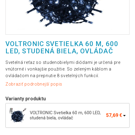
VOLTRONIC SVETIELKA 60 M, 600
LED, STUDENÁ BIELA, OVLÁDAČ
Svetelná reťaz so studenobielymi diódami je určená pre
vnútorné i vonkajšie použitie. So zeleným káblom a
ovládačom na prepnutie 8 svetelných funkcií.
Zobraziť podrobnejší popis
Varianty produktu
VOLTRONIC Svetielka 60 m, 600 LED,
57,69 €
studená biela, ovládač
VOLTRONIC Reťaz 40 m, 400 LED,
38,79 €