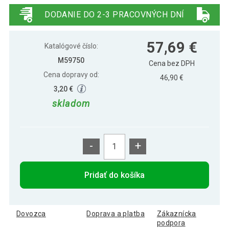
studená biela, zelený kábel
DODANIE DO 2-3 PRACOVNÝCH DNÍ
VOLTRONIC svetielka 20m, 200
29,09 €
57,69 €
LED,studená biela, zelený kábel
Katalógové číslo:
M59750
Cena bez DPH
Cena dopravy od:
VOLTRONIC Vianočná reťaz 10 m,100
46,90 €
17,59 €
LED,studene biela+ovládač
3,20 €
skladom
VOLTRONIC Vianočná reťaz 5 m, 50 LED,
14,69 €
studená biela, ovládač
-
+
Pridať do košíka
Dovozca
Doprava a platba
Zákaznícka
podpora