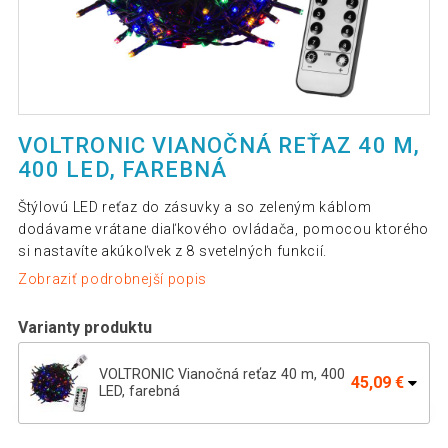
VOLTRONIC VIANOČNÁ REŤAZ 40 M,
400 LED, FAREBNÁ
Štýlovú LED reťaz do zásuvky a so zeleným káblom
dodávame vrátane diaľkového ovládača, pomocou ktorého
si nastavíte akúkoľvek z 8 svetelných funkcií.
Zobraziť podrobnejší popis
Varianty produktu
VOLTRONIC Vianočná reťaz 40 m, 400
45,09 €
LED, farebná
VOLTRONIC Vianočná reťaz 60 m, 600
63,59 €