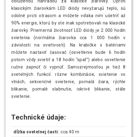
obľúbenou náhradou za klasické žiarovky. Oproti
klasickým žiarovkám LED diódy nevyžarujú teplo, sú
odolné proti otrasom a môžete vďaka nim ušetriť až
90% energie, ktorú by ste inak spotrebovali na klasické
žiarovky. Priemerná životnosť LED diódy je 2 000 hodín
svietenia (normálna žiarovka cca 1 000 hodín v
závislosti na svietivosti). Na krabičke s batériami
môžete nastaviť časovač (osvetlenie bude 6 hodín
potom vždy svietiť a 18 hodín "spať") alebo osvetlenie
ručne zapnúť či vypnúť. Samozrejmosťou je tiež 8
svetelných funkcií: rôzne kombinácie, svietenie vo
vlnách, sekvenčné svietenie, pomalá žiara, rýchle
blikanie, pomalé slabnutie, iskrivé blikanie, stále
svietenie.
Technické údaje:
dĺžka svetelnej časti:
cca 40 m