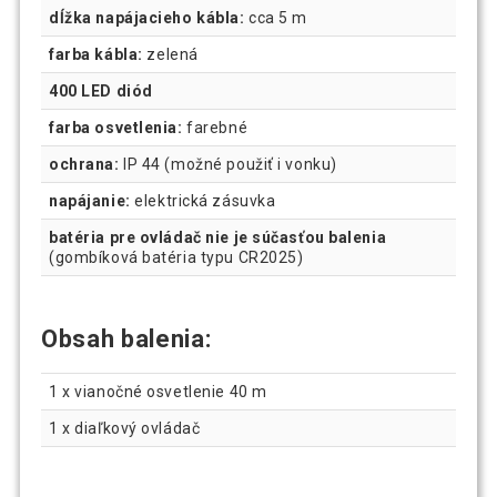
dĺžka napájacieho kábla:
cca 5 m
farba kábla:
zelená
400 LED diód
farba osvetlenia:
farebné
ochrana:
IP 44 (možné použiť i vonku)
napájanie:
elektrická zásuvka
batéria pre ovládač nie je súčasťou balenia
(gombíková batéria typu CR2025)
Obsah balenia:
1 x vianočné osvetlenie 40 m
1 x diaľkový ovládač