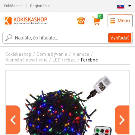
Prihlásenie
Registrácia
0
Menu
Vyhľadať
Kokiskashop
Dom a bývanie
Vianoce
Vianočné osvetlenie
LED reťaze
Farebné