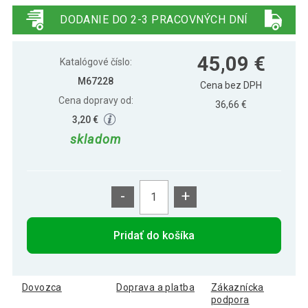
LED, farebná, ovládač
DODANIE DO 2-3 PRACOVNÝCH DNÍ
VOLTRONIC Vianočná reťaz 10 m, 100
9,89 €
45,09 €
LED, farebná, ovládač
Katalógové číslo:
M67228
Cena bez DPH
Cena dopravy od:
VOLTRONIC Vianočná reťaz 5 m, 50 LED,
36,66 €
8,19 €
farebná, ovládač
3,20 €
skladom
-
+
Pridať do košíka
Dovozca
Doprava a platba
Zákaznícka
podpora