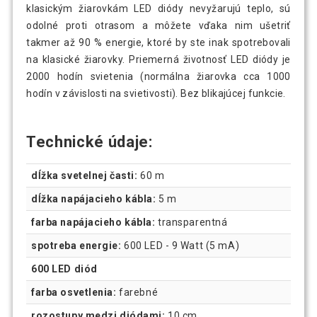
klasickým žiarovkám LED diódy nevyžarujú teplo, sú
odolné proti otrasom a môžete vďaka nim ušetriť
takmer až 90 % energie, ktoré by ste inak spotrebovali
na klasické žiarovky. Priemerná životnosť LED diódy je
2000 hodín svietenia (normálna žiarovka cca 1000
hodín v závislosti na svietivosti). Bez blikajúcej funkcie.
Technické údaje:
dĺžka svetelnej časti:
60 m
dĺžka napájacieho kábla:
5 m
farba napájacieho kábla:
transparentná
spotreba energie:
600 LED - 9 Watt (5 mA)
600 LED diód
farba osvetlenia:
farebné
rozostupy medzi diódami:
10 cm