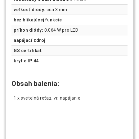
veľkosť diódy:
cca 3 mm
bez blikajúcej funkcie
príkon diódy:
0,064 W pre LED
napájací zdroj
GS certifikát
krytie IP 44
Obsah balenia:
1 x svetelná reťaz, vr. napájanie