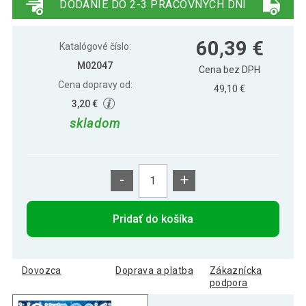
DODANIE DO 2-3 PRACOVNÝCH DNÍ
60,39 €
Katalógové číslo:
M02047
Cena bez DPH
Cena dopravy od:
49,10 €
3,20 €
skladom
-
+
Pridať do košíka
Dovozca
Doprava a platba
Zákaznícka
podpora