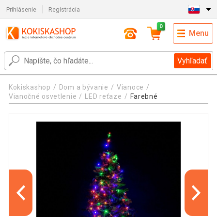
Prihlásenie
Registrácia
0
Menu
Vyhľadať
Kokiskashop
Dom a bývanie
Vianoce
Vianočné osvetlenie
LED reťaze
Farebné