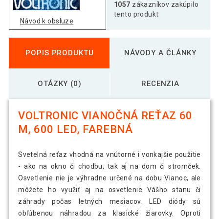
1057
zákazníkov zakúpilo
tento produkt
Návod k obsluze
POPIS PRODUKTU
NÁVODY A ČLÁNKY
OTÁZKY (0)
RECENZIA
VOLTRONIC VIANOČNÁ REŤAZ 60
M, 600 LED, FAREBNÁ
Svetelná reťaz vhodná na vnútorné i vonkajšie použitie
- ako na okno či chodbu, tak aj na dom či stromček.
Osvetlenie nie je výhradne určené na dobu Vianoc, ale
môžete ho využiť aj na osvetlenie Vášho stanu či
záhrady počas letných mesiacov. LED diódy sú
obľúbenou náhradou za klasické žiarovky. Oproti