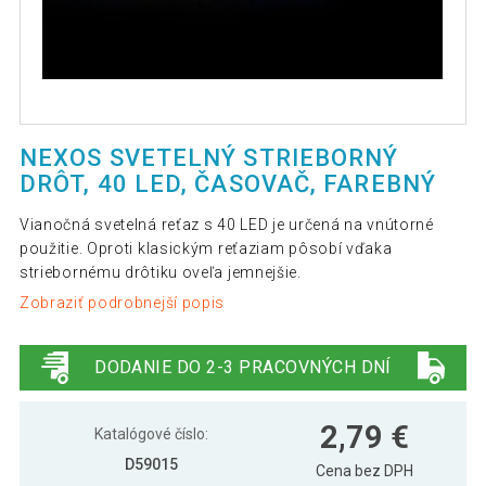
NEXOS SVETELNÝ STRIEBORNÝ
DRÔT, 40 LED, ČASOVAČ, FAREBNÝ
Vianočná svetelná reťaz s 40 LED je určená na vnútorné
použitie. Oproti klasickým reťaziam pôsobí vďaka
striebornému drôtiku oveľa jemnejšie.
Zobraziť podrobnejší popis
DODANIE DO 2-3 PRACOVNÝCH DNÍ
2,79 €
Katalógové číslo:
D59015
Cena bez DPH