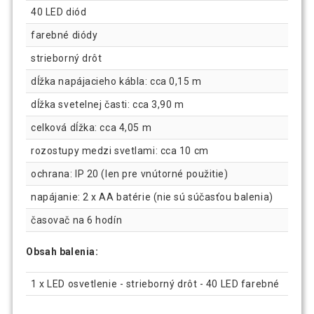
40 LED diód
farebné diódy
strieborný drôt
dĺžka napájacieho kábla: cca 0,15 m
dĺžka svetelnej časti: cca 3,90 m
celková dĺžka: cca 4,05 m
rozostupy medzi svetlami: cca 10 cm
ochrana: IP 20 (len pre vnútorné použitie)
napájanie: 2 x AA batérie (nie sú súčasťou balenia)
časovač na 6 hodín
Obsah balenia:
1 x LED osvetlenie - strieborný drôt - 40 LED farebné