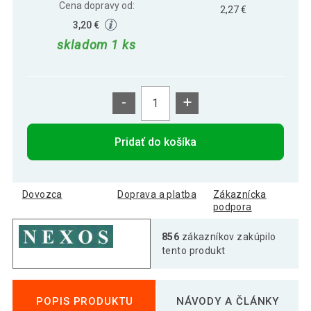
Cena dopravy od:
2,27 €
3,20 €
skladom 1 ks
-
+
Pridať do košíka
Dovozca
Doprava a platba
Zákaznícka
podpora
856
zákazníkov zakúpilo
tento produkt
POPIS PRODUKTU
NÁVODY A ČLÁNKY