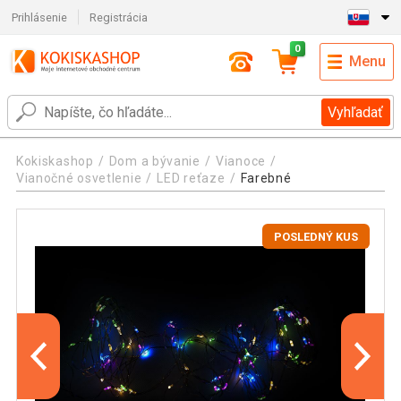
Prihlásenie
Registrácia
0
Menu
Vyhľadať
Kokiskashop
Dom a bývanie
Vianoce
Vianočné osvetlenie
LED reťaze
Farebné
POSLEDNÝ KUS