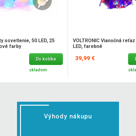
y osvetlenie, 50 LED, 25
VOLTRONIC Vianočná reťaz 
ové farby
LED, farebné
39,99 €
Do košíka
skladom
skl
Výhody nákupu