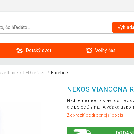
Vyhľada
Detský svet
Voľný čas
svetlenie
LED reťaze
Farebné
NEXOS VIANOČNÁ R
Nádherne modré slávnostné osvet
ale po celú zimu. A vďaka úspor
Zobraziť podrobnejší popis
DODANI