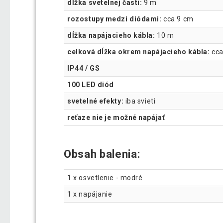
dĺžka svetelnej časti:
9 m
rozostupy medzi diódami:
cca 9 cm
dĺžka napájacieho kábla:
10 m
celková dĺžka okrem napájacieho kábla:
cca
IP44 / GS
100 LED diód
svetelné efekty:
iba svieti
reťaze nie je možné napájať
Obsah balenia:
1 x osvetlenie - modré
1 x napájanie