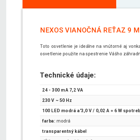
NEXOS VIANOČNÁ REŤAZ 9 M
Toto osvetlenie je ideálne na vnútorné aj vonk
osvetlenie použite na spestrenie Vášho záhrad
Technické údaje:
24 - 300 mA 7,2 VA
230 V ~ 50 Hz
100 LED modrá a'3,0 V / 0,02 A = 6 W spotre
farba:
modrá
transparentný kábel