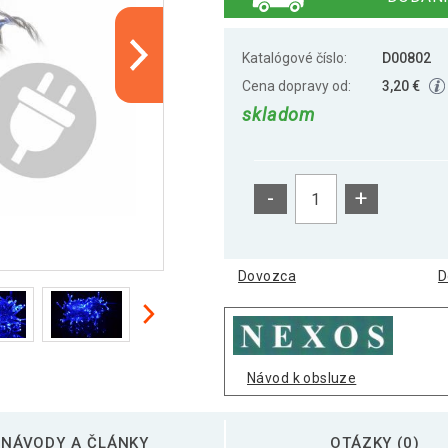
Katalógové číslo:
D00802
Cena dopravy od:
3,20 €
skladom
-
+
Dovozca
D
Návod k obsluze
NÁVODY A ČLÁNKY
OTÁZKY (0)