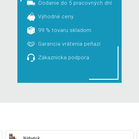
Dodanie do 5 pracovných dní
Výhodné ceny
99 % tovaru skladom
Garancia vrátenia peňazí
Zákaznícka podpora
Nábytok