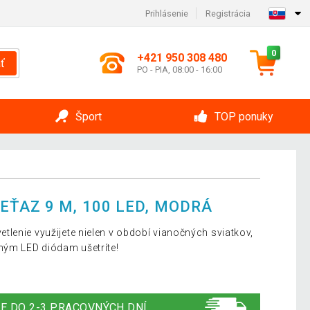
Prihlásenie
Registrácia
0
+421 950 308 480
ť
PO - PIA, 08:00 - 16:00
Šport
TOP ponuky
EŤAZ 9 M, 100 LED, MODRÁ
lenie využijete nielen v období vianočných sviatkov,
ným LED diódam ušetríte!
E DO 2-3 PRACOVNÝCH DNÍ