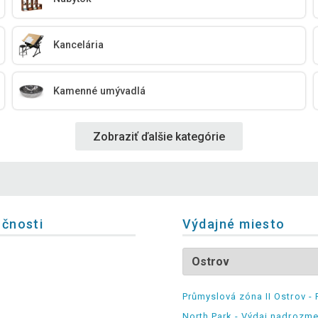
Kancelária
Kamenné umývadlá
Zobraziť ďalšie kategórie
očnosti
Výdajné miesto
Průmyslová zóna II Ostrov - 
North Park - Výdaj nadrozm